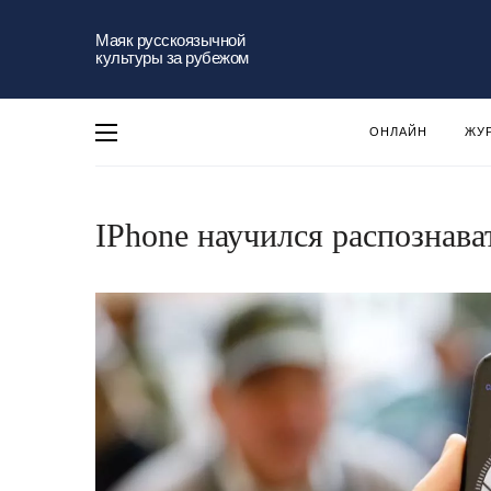
Маяк русскоязычной
культуры за рубежом
ОНЛАЙН
ЖУ
IPhone научился распознава