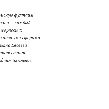
офисную фултайм
жизни — каждый
 творческих
но разными сферами
ьяна Евсеева
иваля стрит-
дним из членов