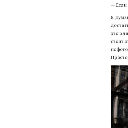
—
Если 
Я думаю
достиг
это оди
стоит э
пофотог
Просто