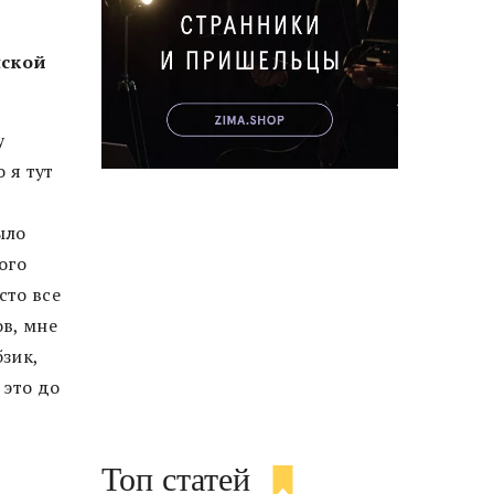
нской
у
 я тут
ыло
ного
сто все
в, мне
бзик,
 это до
Топ статей