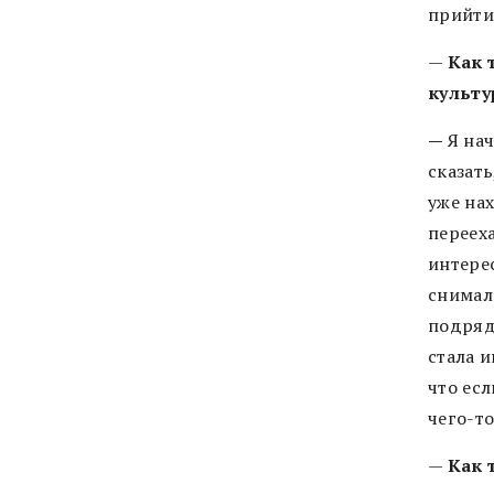
прийти
—
Как 
культу
—
Я нач
сказать
уже нах
переех
интерес
снимал 
подряд
стала и
что есл
чего-т
—
Как 