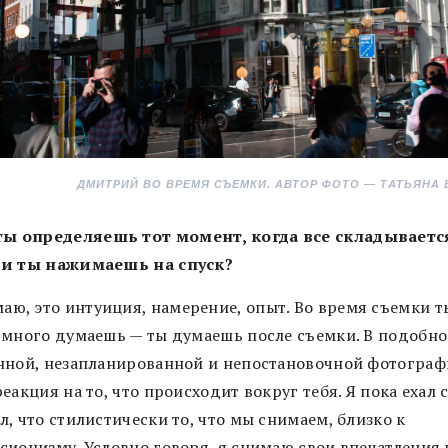
ДМИТРИЙ ВО ВРЕМЯ СЪЕМКИ. АВТОР ФОТО — ТАТЬЯНА 
ты определяешь тот момент, когда все складываетс
и ты нажимаешь на спуск?
маю, это интуиция, намерение, опыт. Во время съемки т
 много думаешь — ты думаешь после съемки. В подобн
нной, незапланированной и непостановочной фотогра
еакция на то, что происходит вокруг тебя. Я пока ехал 
, что стилистически то, что мы снимаем, близко к
сионизму. Условно говоря, я снимаю свои впечатления 