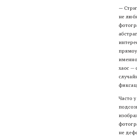
—
Стри
не любя
фотогр
абстраг
интере
прямоу
именно 
хаос —
случай
фиксаци
Часто 
подсоз
изображ
фотогр
не дефо