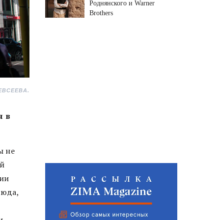
Роднянского и Warner
Brothers
ЕВСЕЕВА.
я в
ы не
ой
фии
сюда,
и