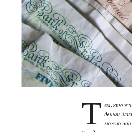
Т
ем, кто жи
деньги бли
можно найт