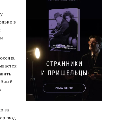
ту
олько в
и
ны
Россию.
ывается
авить
добный
в
о за
перевод