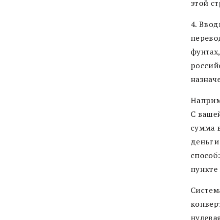
этой ст
4. Вво
перево
фунтах,
россий
назнач
Наприм
С ваше
сумма 
деньги
способ:
пункте
Система
конвер
нулева