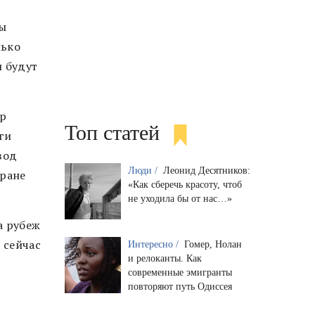
ты
лько
и будут
ер
Топ статей
ги
вод
Люди /
Леонид Десятников:
тране
«Как сберечь красоту, чтоб
не уходила бы от нас…»
а рубеж
 сейчас
Интересно /
Гомер, Нолан
и релоканты. Как
современные эмигранты
повторяют путь Одиссея