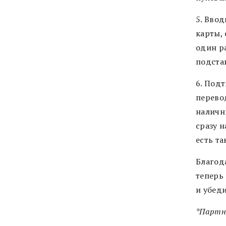
5. Вво
карты, 
один р
подста
6. Под
перево
наличн
сразу н
есть та
Благод
теперь
и убеди
*Партн