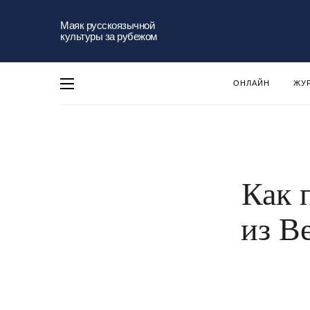
Маяк русскоязычной
культуры за рубежом
ОНЛАЙН
ЖУ
Как 
из В