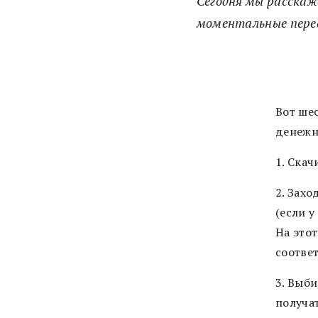
Сегодня мы расскаж
моментальные перев
Вот ше
денежн
1. Ска
2. Зах
(если у
На это
соотве
3. Выби
получа