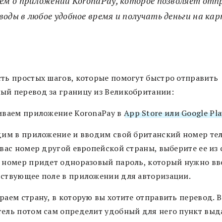
ем о приложении KoronaPay, которое позволяет отп
оды в любое удобное время и получать деньги на ка
сть простых шагов, которые помогут быстро отправить
ый перевод за границу из Великобритании:
чиваем приложение KoronaPay в
App Store или Google Pla
одим в приложение и вводим свой британский номер те
 вас номер другой европейской страны, выберите ее из 
т номер придет одноразовый пароль, который нужно вв
тствующее поле в приложении для авторизации.
раем страну, в которую вы хотите отправить перевод. 
тель потом сам определит удобный для него пункт выд