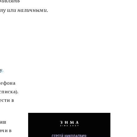
равлять
рту или наличными.
y
.
лефона
списка).
ести в
Ваш
ачи в