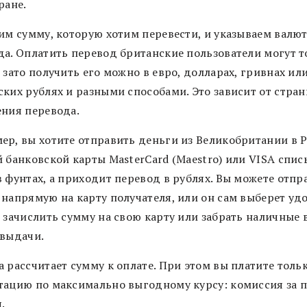
ране.
дим сумму, которую хотим перевести, и указываем валю
да. Оплатить перевод британские пользователи могут т
 зато получить его можно в евро, долларах, гривнах ил
ских рублях и разными способами. Это зависит от стра
ения перевода.
ер, вы хотите отправить деньги из Великобритании в 
й банковской карты MasterCard (Maestro) или VISA спис
в фунтах, а приходит перевод в рублях. Вы можете отпр
 напрямую на карту получателя, или он сам выберет у
 зачислить сумму на свою карту или забрать наличные 
 выдачи.
 рассчитает сумму к оплате. При этом вы платите тольк
тацию по максимально выгодному курсу: комиссия за 
я.