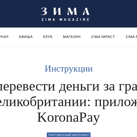
РНАЛ
АФИША
КЛУБ
МАГАЗИН
ZIMA IMPACT
ZIMA
Инструкции
перевести деньги за гр
еликобритании: прило
KoronaPay
ПАРТНЕРСКИЙ МАТЕРИАЛ