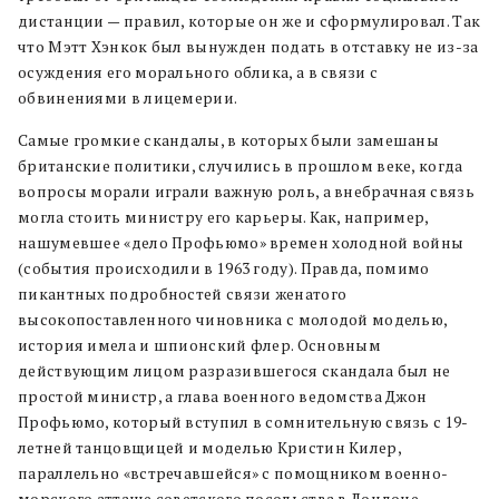
дистанции — правил, которые он же и сформулировал. Так
что Мэтт Хэнкок был вынужден подать в отставку не из-за
осуждения его морального облика, а в связи с
обвинениями в лицемерии.
Самые громкие скандалы, в которых были замешаны
британские политики, случились в прошлом веке, когда
вопросы морали играли важную роль, а внебрачная связь
могла стоить министру его карьеры. Как, например,
нашумевшее «дело Профьюмо» времен холодной войны
(события происходили в 1963 году). Правда, помимо
пикантных подробностей связи женатого
высокопоставленного чиновника с молодой моделью,
история имела и шпионский флер. Основным
действующим лицом разразившегося скандала был не
простой министр, а глава военного ведомства Джон
Профьюмо, который вступил в сомнительную связь с 19-
летней танцовщицей и моделью Кристин Килер,
параллельно «встречавшейся» с помощником военно-