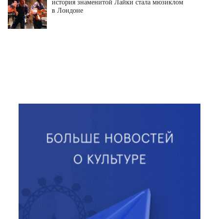
история знаменитой Лайки стала мюзиклом
в Лондоне