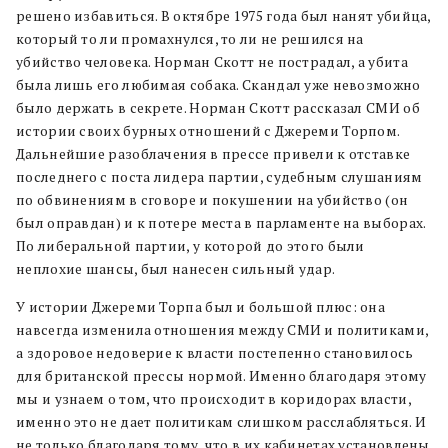
решено избавиться. В октябре 1975 года был нанят убийца,
который то ли промахнулся, то ли не решился на
убийство человека. Норман Скотт не пострадал, а убита
была лишь его любимая собака. Скандал уже невозможно
было держать в секрете. Норман Скотт рассказал СМИ об
истории своих бурных отношений с Джереми Торпом.
Дальнейшие разоблачения в прессе привели к отставке
последнего с поста лидера партии, судебным слушаниям
по обвинениям в сговоре и покушении на убийство (он
был оправдан) и к потере места в парламенте на выборах.
По либеральной партии, у которой до этого были
неплохие шансы, был нанесен сильный удар.
У истории Джереми Торпа был и большой плюс: она
навсегда изменила отношения между СМИ и политиками,
а здоровое недоверие к власти постепенно становилось
для британской прессы нормой. Именно благодаря этому
мы и узнаем о том, что происходит в коридорах власти,
именно это не дает политикам слишком расслабляться. И
не только благодаря тому, что в их кабинетах установлены