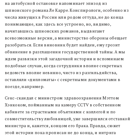
на автобусной остановке напоминает эпизод из
шпионского романа Ле Карре. Конспирологи, особенно из
числа живущих в России или родом оттуда, не до конца
понимающие, как здесь все устроено, но, видимо,
начитавшись шпионских романов, выдвигают
всевозможные версии, а министерство обороны обещает
разобраться. Если виновник будет найден, ему грозит
обвинение в разглашении государственной тайны. А мы
ждем развязки этой загадочной истории и вспоминаем
подобные случаи, когда сотрудники вполне секретных
ведомств вполне невинно, чисто из разгильдяйства,
оставляли «дипломаты» с секретными документами в
поезде, например.
Секс-скандал с министром здравоохранения Мэттом
Хэнкоком, пойманным на камеру CCTV в собственном
кабинете за страстными объятиями с коллегой и по
совместительству любовницей, уже завершился отставкой
министра и, кажется, концом его брака. Правда, сюжет
этой истории пока прописан не до конца, и интрига