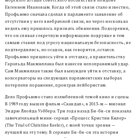
морского атташе советского посольства в Лондоне
Евгением Ивановым. Когда об этой связи стало известно,
Профьюмо сначала сделал в парламенте заявление об
отсутствии у него внебрачной связи, но через несколько
недель ему пришлось признать обвинения. Подозрения,
что он сливал секретную информацию подружке и тем
самым ставил под угрозу национальную безопасность, не
подтвердились, но осадок, как говорится, остался.
Профьюмо пришлось уйти в отставку, а правительству
Гарольда Макмиллана был нанесен непоправимый удар.
Сам Макмиллан также был вынужден уйти в отставку, а
консерваторы на следующих парламентских выборах
потерпели поражение, проиграв лейбористам.
Дело Профьюмо стало излюбленной темой кино и сцены.
В 1989 году вышел фильм «Скандал», в 2013-м — мюзикл
Эндрю Ллойда Уэббера. Три года назад Би-би-си показала
замечательный мини-сериал «Процесс Кристин Килер»
(The Trial of Christine Keeler), с моей точки зрения —
лучший на эту тему. В сериале Би-би-си эта история