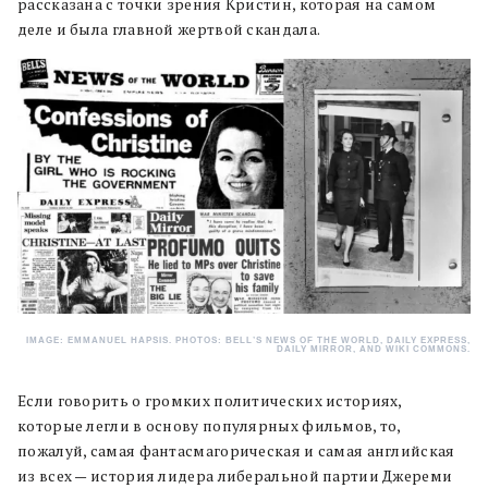
рассказана с точки зрения Кристин, которая на самом
деле и была главной жертвой скандала.
IMAGE: EMMANUEL HAPSIS. PHOTOS: BELL’S NEWS OF THE WORLD, DAILY EXPRESS,
DAILY MIRROR, AND WIKI COMMONS.
Если говорить о громких политических историях,
которые легли в основу популярных фильмов, то,
пожалуй, самая фантасмагорическая и самая английская
из всех — история лидера либеральной партии Джереми