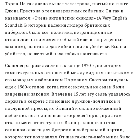
Торпа. Не так давно вышел телесериал, снятый по книге
Джона Престона о тех невероятных событиях. Он так и
называется: «Очень английский скандал» (A Very English
Scandal). В истории падения лидера британских
либералов было все: политика, нетрадиционные
отношения (а на момент событий еще и запрещенные
законом), шантаж и даже обвинение в убийстве. Было и
убийство, но жертвой пала собака шантажиста.
Скандал разразился лишь в конце 1970-х, но история
гомосексуальных отношений между видным политиком и
его молодым любовником Норманом Скоттом тянулась
еще с 1960-х годов, когда гомосексуальные связи были
запрещены законом. В течение 15 лет эту связь удавалось
держать в секрете с помощью дружков-политиков и
послушной прессы, но бывший и сильно обиженный
любовник постоянно шантажировал Торпа, при этом
отказываясь от отступных. В конце концов он стал
слишком опасен для Джереми и либеральной партии,
которую тот возглавлял. От шантажиста-любовника было