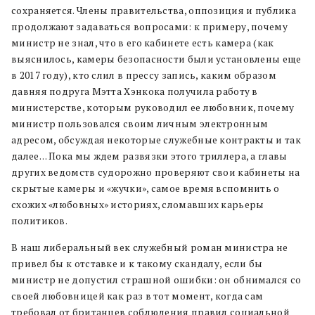
сохраняется. Члены правительства, оппозиция и публика
продолжают задаваться вопросами: к примеру, почему
министр не знал, что в его кабинете есть камера (как
выяснилось, камеры безопасности были установлены еще
в 2017 году), кто слил в прессу запись, каким образом
давняя подруга Мэтта Хэнкока получила работу в
министерстве, которым руководил ее любовник, почему
министр пользовался своим личным электронным
адресом, обсуждая некоторые служебные контракты и так
далее… Пока мы ждем развязки этого триллера, а главы
других ведомств судорожно проверяют свои кабинеты на
скрытые камеры и «жучки», самое время вспомнить о
схожих «любовных» историях, сломавших карьеры
политиков.
В наш либеральный век служебный роман министра не
привел бы к отставке и к такому скандалу, если бы
министр не допустил страшной ошибки: он обнимался со
своей любовницей как раз в тот момент, когда сам
требовал от британцев соблюдения правил социальной