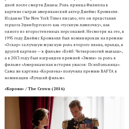
дней после смерти Дианы. Роль принца Филиппа в
картине сыграл американский актер Джеймс Кромвелл.
Издание The New York Times писало, что он представил
герцога Эдинбургского как «тусклую лампочку», как
одного из второстепенных персонажей. Несмотря на это, в
1995 году Джеймс Кромвелл был номинирован на премию
«Оскар» за лучшую мужскую роль второго плана, правда, в
другой картине — в фильме «Бэйб: Четвероногий малыш»,
а в 2013 году был награжден премией «Эмми» за роль в
фильме «Американская история ужасов: Психбольница».
Сама же картина «Королева» получила премию BAFTA в
номинации «Лучший фильм».
«Корона» / The Crown (2016)