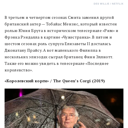
DES WILLIE / NETFLIX
В третьем и четвертом сезонах Смита заменил другой
британский актер — Тобайас Мензис, который известен
ролью Юния Брута в историческом телесериале «Рим» и
Фрэнка Рэндалла в картине «Чужестранка». В пятом и
шестом сезонах роль супруга Елизаветы II досталась
Джонатану Прайсу. А вот маленького Филиппа в
нескольких эпизодах сыграл британец Финн Эллиотт.
Также его можно увидеть в телесериале «Последнее
королевство».
«Королевский корги» / The Queen’s Corgi (2019)