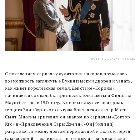
ROBERT VIGLASKY / NETFLIX
С появлением сериала у аудитории наконец появилась
возможность заглянуть в Букингемский дворец и узнать,
как живет королевская семья. Действие «Короны»
начинается со свадьбы принцессы Елизаветы и Филиппа
Маунтбеттена в 1947 году. В первых двух сезонах роль
герцога Эдинбургского сыграл британский актер Мэтт
Смит. Многим зрителям он знаком по сериалам «Доктор
Кто» и «Приключения Сары Джейн». «Он [Филипп]
разрывается между долгом перед женой и долгом перед
самим собой, — заявил актер одному из американских