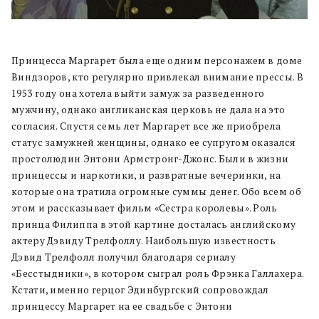
Принцесса Маргарет была еще одним персонажем в доме
Виндзоров, кто регулярно привлекал внимание прессы. В
1953 году она хотела выйти замуж за разведенного
мужчину, однако англиканская церковь не дала на это
согласия. Спустя семь лет Маргарет все же приобрела
статус замужней женщины, однако ее супругом оказался
простолюдин Энтони Армстронг-Джонс. Были в жизни
принцессы и наркотики, и развратные вечеринки, на
которые она тратила огромные суммы денег. Обо всем об
этом и рассказывает фильм «Сестра королевы». Роль
принца Филиппа в этой картине досталась английскому
актеру Дэвиду Трелфоллу. Наибольшую известность
Дэвид Трелфолл получил благодаря сериалу
«Бесстыдники», в котором сыграл роль Фрэнка Галлахера.
Кстати, именно герцог Эдинбургский сопровождал
принцессу Маргарет на ее свадьбе с Энтони