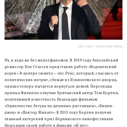
JOEL RYAN / ASSOCIATED PRESS
Ну и куда же без мультфильмов. В 2019 году бельгийский
режиссер Бен Стассен представил работу «Королевский
корги». В центре сюжета — пес Рекс, который, спасаясь от
политических интриг, сбежал из Букингемского дворца,
однако теперь пытается вернуться домой. Персонажа
принца Филиппа озвучил британский актер Том Кортни,
получивший известность благодаря фильмам
«Одиночество бегуна на длинные дистанции», «Билли-
лжец» и «Доктор Живаго». В 2015 году Кортни получил
главный актерский приз Берлинского кинофестиваля
благодаря своей работе в фильме «45 лет».