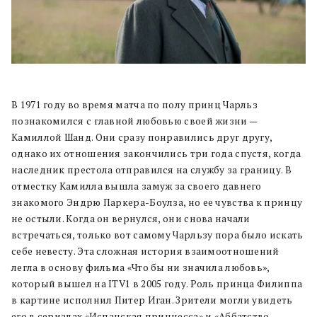
В 1971 году во время матча по полу принц Чарльз
познакомился с главной любовью своей жизни —
Камиллой Шанд. Они сразу понравились друг другу,
однако их отношения закончились три года спустя, когда
наследник престола отправился на службу за границу. В
отместку Камилла вышла замуж за своего давнего
знакомого Эндрю Паркера-Боулза, но ее чувства к принцу
не остыли. Когда он вернулся, они снова начали
встречаться, только вот самому Чарльзу пора было искать
себе невесту. Эта сложная история взаимоотношений
легла в основу фильма «Что бы ни значила любовь»,
который вышел на ITV1 в 2005 году. Роль принца Филиппа
в картине исполнил Питер Иган. Зрители могли увидеть
его в сериалах «Испанская принцесса» и «Аббатство