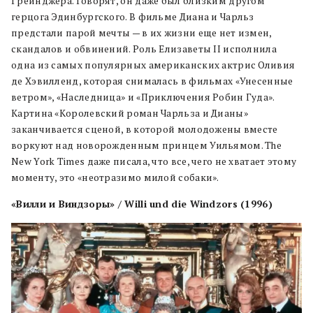
Грейнджера. Говорят, он даже был близким другом
герцога Эдинбургского. В фильме Диана и Чарльз
предстали парой мечты — в их жизни еще нет измен,
скандалов и обвинений. Роль Елизаветы II исполнила
одна из самых популярных американских актрис Оливия
де Хэвилленд, которая снималась в фильмах «Унесенные
ветром», «Наследница» и «Приключения Робин Гуда».
Картина «Королевский роман Чарльза и Дианы»
заканчивается сценой, в которой молодожены вместе
воркуют над новорожденным принцем Уильямом. The
New York Times даже писала, что все, чего не хватает этому
моменту, это «неотразимо милой собаки».
«Вилли и Виндзоры» / Willi und die Windzors (1996)