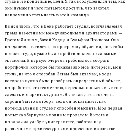
студии, ее концепцию, цели. Я так воодушевился тем, как
они думают и чего пытаются достичь, что захотел
непременно стать частью этой команды.
Выяснилось, что в Вене работает студия, возглавляемая
тремя известными международными архитекторами —
Грегом Линном, Захой Хадид и Вульфом Приксом. Она
предлагала пятилетнюю программу обучения, но, чтобы
попасть туда, нужно было пройти довольно сложные
экзамены. В первую очередь требовалось собрать
портфолио, которое бы показывало мои интересы, мой
стиль, на что я способен. Затем был экзамен, в ходе
которого нужно было разобрать определенный объект,
проработать его геометрию, перекомпоновать и в итоге
сделать его архитектурным. Я считаю, что это очень
хороший метод отбора, ведь он показывает, как
потенциальный студент способен мыслить. Моя первая
попытка обернулась полным провалом. В итоге я
продолжил учебу в университете, работал над
различными архитектурными проектами в качестве