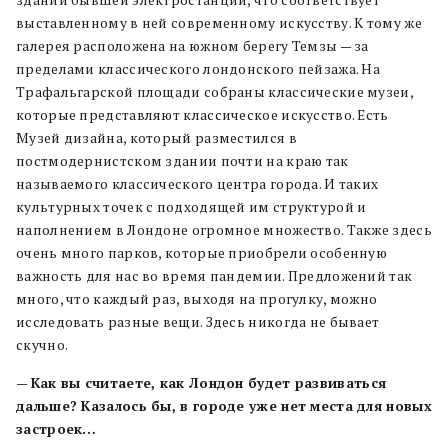
здании бывшей электростанции, что соответствует
выставленному в ней современному искусству. К тому же
галерея расположена на южном берегу Темзы — за
пределами классического лондонского пейзажа. На
Трафальгарской площади собраны классические музеи,
которые представляют классическое искусство. Есть
Музей дизайна, который разместился в
постмодернистском здании почти на краю так
называемого классического центра города. И таких
культурных точек с подходящей им структурой и
наполнением в Лондоне огромное множество. Также здесь
очень много парков, которые приобрели особенную
важность для нас во время пандемии. Предложений так
много, что каждый раз, выходя на прогулку, можно
исследовать разные вещи. Здесь никогда не бывает
скучно.
—
Как вы считаете, как Лондон будет развиваться
дальше? Казалось бы, в городе уже нет места для новых
застроек…