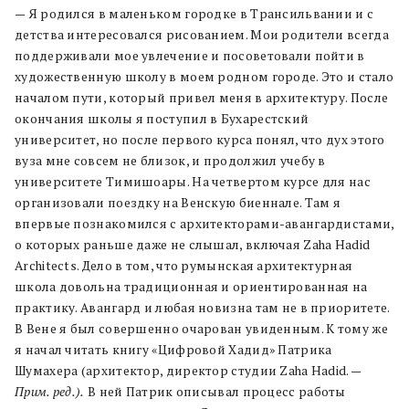
— Я родился в маленьком городке в Трансильвании и с
детства интересовался рисованием. Мои родители всегда
поддерживали мое увлечение и посоветовали пойти в
художественную школу в моем родном городе. Это и стало
началом пути, который привел меня в архитектуру. После
окончания школы я поступил в Бухарестский
университет, но после первого курса понял, что дух этого
вуза мне совсем не близок, и продолжил учебу в
университете Тимишоары. На четвертом курсе для нас
организовали поездку на Венскую биеннале. Там я
впервые познакомился с архитекторами-авангардистами,
о которых раньше даже не слышал, включая Zaha Hadid
Architects. Дело в том, что румынская архитектурная
школа довольна традиционная и ориентированная на
практику. Авангард и любая новизна там не в приоритете.
В Вене я был совершенно очарован увиденным. К тому же
я начал читать книгу «Цифровой Хадид» Патрика
Шумахера (архитектор, директор студии Zaha Hadid. —
Прим. ред.).
В ней Патрик описывал процесс работы