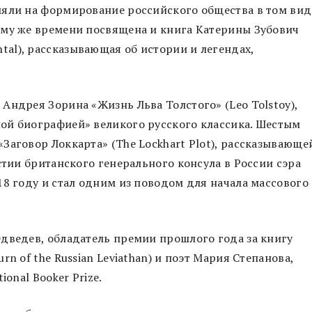
ияли на формирование российского общества в том вид
ому же времени посвящена и книга Катерины Зубович
al), рассказывающая об истории и легендах,
Андрея Зорина «Жизнь Льва Толстого» (Leo Tolstoy),
ой биографией» великого русского классика. Шестым
Заговор Локкарта» (The Lockhart Plot), рассказывающе
стии британского генерального консула в России сэра
18 году и стал одним из поводом для начала массового
дведев, обладатель премии прошлого года за книгу
n of the Russian Leviathan) и поэт Мария Степанова,
ional Booker Prize.