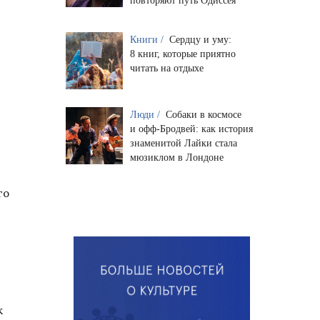
повторяют путь Одиссея
Книги /
Сердцу и уму:
8 книг, которые приятно
читать на отдыхе
Люди /
Собаки в космосе
и офф-Бродвей: как история
знаменитой Лайки стала
мюзиклом в Лондоне
го
—
к