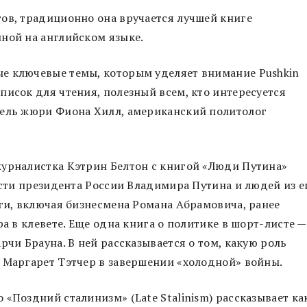
ов, традиционно она вручается лучшей книге
нной на английском языке.
е ключевые темы, которым уделяет внимание Pushkin
писок для чтения, полезный всем, кто интересуется
тель жюри Фиона Хилл, американский политолог
журналистка Кэтрин Белтон с книгой «Люди Путина»
асти президента России Владимира Путина и людей из е
иги, включая бизнесмена Романа Абрамовича, ранее
ра в клевете. Еще одна книга о политике в шорт-листе 
рчи Брауна. В ней рассказывается о том, какую роль
и Маргарет Тэтчер в завершении «холодной» войны.
«Поздний сталинизм» (Late Stalinism) рассказывает ка