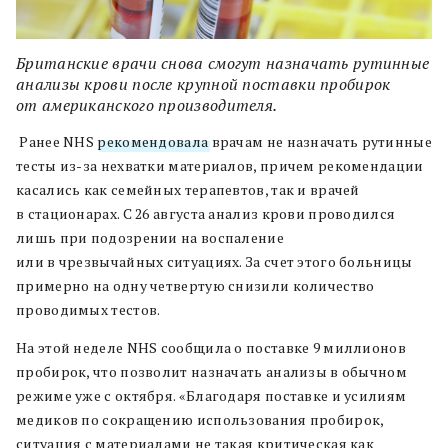
Британские врачи снова смогут назначать рутинные
анализы крови после крупной поставки пробирок
от американского производителя.
Ранее NHS
рекомендовала
врачам не назначать рутинные
тесты из-за нехватки материалов, причем рекомендации
касались как семейных терапевтов, так и врачей
в стационарах. С 26 августа анализ крови проводился
лишь при подозрении на воспаление
или в чрезвычайных ситуациях. За счет этого больницы
примерно на одну четвертую снизили количество
проводимых тестов.
На этой неделе NHS сообщила о поставке 9 миллионов
пробирок, что позволит назначать анализы в обычном
режиме уже с октября. «Благодаря поставке и усилиям
медиков по сокращению использования пробирок,
ситуация с материалами не такая критическая как