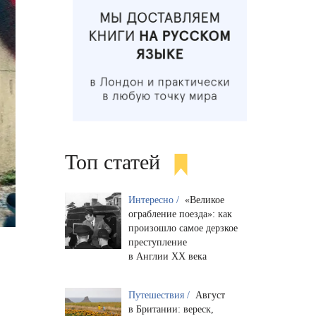
Топ статей
Интересно /
«Великое
ограбление поезда»: как
произошло самое дерзкое
преступление
в Англии XX века
Путешествия /
Август
в Британии: вереск,