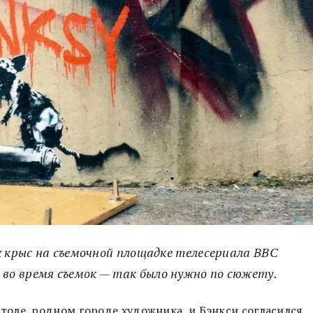
х крыс на съемочной площадке телесериала BBC
о время съемок — так было нужно по сюжету.
столе, родном городе художника, и Бэнкси согласился