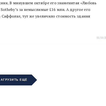
ник. В минувшем октябре его знаменитая «Любовь
Sotheby’s за немыслимые ₤16 млн. А другое его
в Саффолке, тут же увеличило стоимость здания
11/11/
ЗАГРУЗИТЬ ЕЩЁ