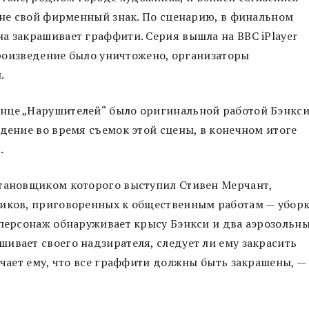
тене свой фирменный знак. По сценарию, в финальном
а закрашивает граффити. Серия вышла на BBC iPlayer
 произведение было уничтожено, организаторы
.
нце „Нарушителей“ было оригинальной работой Бэнкс
едение во время съемок этой сцены, в конечном итоге
.
становщиком которого выступил Стивен Мерчант,
ников, приговоренных к общественным работам — убор
о персонаж обнаруживает крысу Бэнкси и два аэрозольн
ивает своего надзирателя, следует ли ему закрасить
ечает ему, что все граффити должны быть закрашены, —