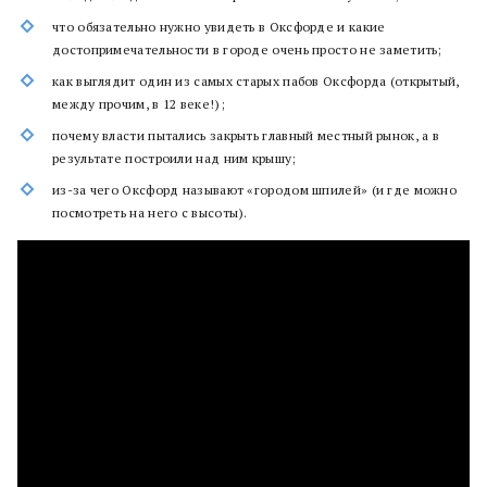
что обязательно нужно увидеть в Оксфорде и какие
достопримечательности в городе очень просто не заметить;
как выглядит один из самых старых пабов Оксфорда (открытый,
между прочим, в 12 веке!);
почему власти пытались закрыть главный местный рынок, а в
результате построили над ним крышу;
из-за чего Оксфорд называют «городом шпилей» (и где можно
посмотреть на него с высоты).