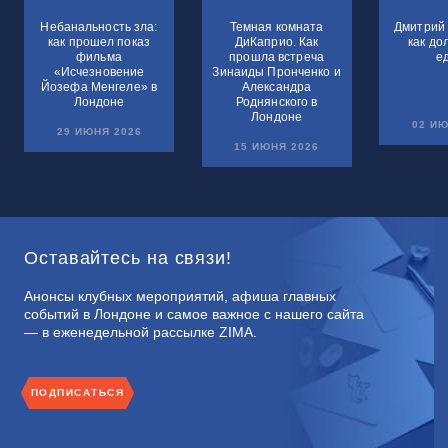
Небанальность зла:
Темная комната
Дмитрий 
как прошел показ
ДиКаприо. Как
как до
фильма
прошла встреча
е
«Исчезновение
Зинаиды Пронченко и
Йозефа Менгеле» в
Александра
Лондоне
Роднянского в
Лондоне
02 ИЮ
29 ИЮНЯ 2026
15 ИЮНЯ 2026
Оставайтесь на связи!
Анонсы клубных мероприятий, афиша главных
событий в Лондоне и самое важное с нашего сайта
— в еженедельной рассылке ZIMA.
ПОДПИСАТЬСЯ