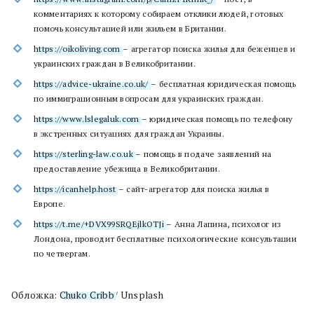
комментариях к которому собираем отклики людей, готовых
помочь консультацией или жильем в Британии.
https://oikoliving.com
– агрегатор поиска жилья для беженцев и
украинских граждан в Великобритании.
https://advice-ukraine.co.uk/
– бесплатная юридическая помощь
по иммиграционным вопросам для украинских граждан.
https://www.lslegaluk.com
– юридическая помощь по телефону
в экстренных ситуациях для граждан Украины.
https://sterling-law.co.uk
– помощь в подаче заявлений на
предоставление убежища в Великобритании.
https://icanhelp.host
– сайт-агрегатор для поиска жилья в
Европе.
https://t.me/+DVX99SRQEjlkOTJi
– Анна Лапина, психолог из
Лондона, проводит бесплатные психологические консультации
по четвергам.
Обложка:
Chuko Cribb
/ Unsplash