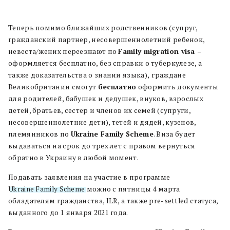
Теперь помимо ближайших родственников (супруг,
гражданский партнер, несовершеннолетний ребенок,
невеста/жених переезжают по
Family migration visa
–
оформляется бесплатно, без справки о туберкулезе, а
также доказательства о знании языка),
граждане
Великобритании смогут
бесплатно
оформить документы
для родителей, бабушек и дедушек, внуков, взрослых
детей, братьев, сестер и членов их семей (супруги,
несовершеннолетние дети), тетей и дядей, кузенов,
племянников по
Ukraine
Family
Scheme
. Виза будет
выдаваться на срок до трех лет с правом вернуться
обратно в Украину в любой момент.
Подавать заявления на участие в программе
Ukraine Family Scheme
можно с пятницы 4 марта
обладателям гражданства, ILR, а также pre-settled статуса,
выданного до 1 января 2021 года.