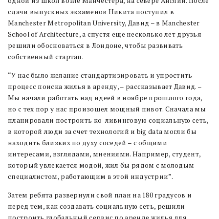
одной из школ возле Манчестера, на севере Англии. После
сдачи выпускных экзаменов Никита поступил в
Manchester Metropolitan University, Давид – в Manchester
School of Architecture, а спустя еще несколько лет друзья
решили обосноваться в Лондоне, чтобы развивать
собственный стартап.
“У нас было желание стандартизировать и упростить
процесс поиска жилья в аренду, – рассказывает Давид. –
Мы начали работать над идеей в ноябре прошлого года,
но с тех пор у нас произошел мощный пивот. Сначала мы
планировали построить ко-ливинговую социальную сеть,
в которой люди за счет технологий и big data могли бы
находить близких по духу соседей – с общими
интересами, взглядами, мнениями. Например, студент,
который увлекается модой, жил бы рядом с молодым
специалистом, работающим в этой индустрии”.
Затем ребята развернули свой план на 180 градусов и
перед тем, как создавать социальную сеть, решили
построить глобальный сервис по аренде жилья для