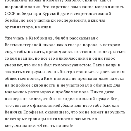
шаровой молнии. Это короткое замыкание могло лишить
СССР победы при Курской дуге и секретов атомной
бомбы, но все участники эксперимента, включая
организатора, выжили.
Уже учась в Кембридже, Филби рассказывал о
Вестминстерской школе как о гнезде порока, в котором
ему, чтобы выжить, приходилось постоянно подвергаться
содомизации, но все его одноклассники в один голос
уверяют, что он не был гомосексуалистом. Такие вещи в
закрытых социумах очень быстро становятся достоянием
общественности, а Ким никогда не проявлял даже намека
на подобное склонности и не участвовал в обычных для
мальчиков разговорах о проблемах пола. Никто даже
никогда не видел, чтобы он ходил по малой нужде. Все,
что связано с физиологией, было для него табу. Как для
Венички Ерофеева, сказавшего, что он не может нарушить
некоторые границы интимного и заявить во
всеуслышание: «Я сс…ть пошел!»