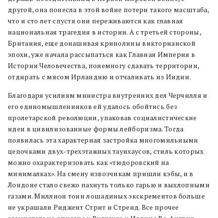
другой, она понесла в этой войне потери такого масштаба,
что и сто лет спустя они переживаются как главная
национальная трагедия в истории. А с третьей стороны,
Британия, еще донашивая кринолины викторианской
эпохи, уже начала рассыпаться как Главная Империя в
Истории Человечества, понемногу сдавать территории,
отдирать с мясом Ирландию и отчаливать из Индии.
Благодаря усилиям министра внутренних дел Черчилля и
его единомышленников ей удалось обойтись без
пролетарской революции, упаковав социалистические
идеи в цивилизованные формы лейборизма. Тогда
появилась эта характерная застройка многомильными
цепочками двух-трехэтажных таунхаусов, стиль которых
можно охарактеризовать как «тюдоровский на
минималках». На смену извозчикам пришли кэбы, и в
Лондоне стало свежо пахнуть только гарью и выхлопными
газами. Миллион тонн лошадиных экскрементов больше
не украшали Риджент Стрит и Стренд. Все прочее