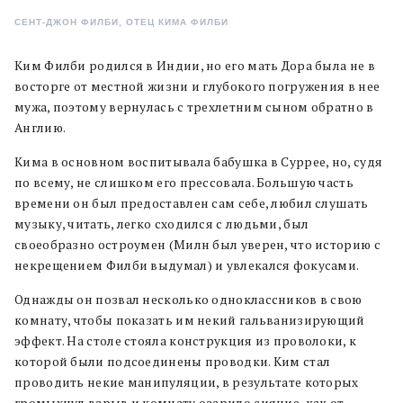
СЕНТ-ДЖОН ФИЛБИ, ОТЕЦ КИМА ФИЛБИ
Ким Филби родился в Индии, но его мать Дора была не в
восторге от местной жизни и глубокого погружения в нее
мужа, поэтому вернулась с трехлетним сыном обратно в
Англию.
Кима в основном воспитывала бабушка в Суррее, но, судя
по всему, не слишком его прессовала. Большую часть
времени он был предоставлен сам себе, любил слушать
музыку, читать, легко сходился с людьми, был
своеобразно остроумен (Милн был уверен, что историю с
некрещением Филби выдумал) и увлекался фокусами.
Однажды он позвал несколько одноклассников в свою
комнату, чтобы показать им некий гальванизирующий
эффект. На столе стояла конструкция из проволоки, к
которой были подсоединены проводки. Ким стал
проводить некие манипуляции, в результате которых
громыхнул взрыв и комнату озарило сияние, как от