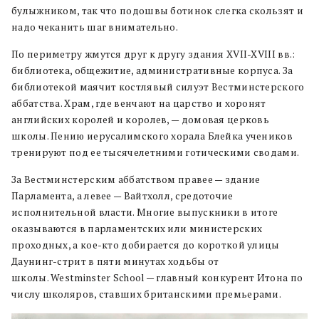
булыжником, так что подошвы ботинок слегка скользят и
надо чеканить шаг внимательно.
По периметру жмутся друг к другу здания XVII-XVIII вв.:
библиотека, общежитие, административные корпуса. За
библиотекой маячит костлявый силуэт Вестминстерского
аббатства. Храм, где венчают на царство и хоронят
английских королей и королев, — домовая церковь
школы. Пению иерусалимского хорала Блейка учеников
тренируют под ее тысячелетними готическими сводами.
За Вестминстерским аббатством правее — здание
Парламента, а левее — Вайтхолл, средоточие
исполнительной власти. Многие выпускники в итоге
оказываются в парламентских или министерских
проходных, а кое-кто добирается до короткой улицы
Даунинг-стрит в пяти минутах ходьбы от
школы. Westminster School — главный конкурент Итона по
числу школяров, ставших британскими премьерами.