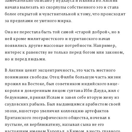
замечательно описано у Вудхауса и Ивлина Во. Англия
начала вылезать из скорлупы собственного эго и стала
более открытой и чувствительной к тому, что происходит
за пределами ее уютного мирка.
Она не перестала быть той самой «старой доброй», но в
ней кроме милитаристского и пуританского начал
появились другие массовые потребности. Например,
интерес к равенству не только перед богом или законом,
но и перед людьми.
В Англии ценят эксцентричность, это часть местного
понимания свободы. Отец Филби большую часть жизни
прожил на Востоке, был советником индийского вице-
короля и доверенным лицом султана Ибн-Дауда, жил с
бедуинами, принял Ислам и завел себе вторую жену из
саудовских рабынь. Был выдающимся арабистом своей
эпохи, вшестеро увеличил коллекцию артефактов
Британского географического общества, ночевал в
пустыне, ел верблюжатину, называл сына не его
настоящим именем Харольд, а Кимом, в честь главного