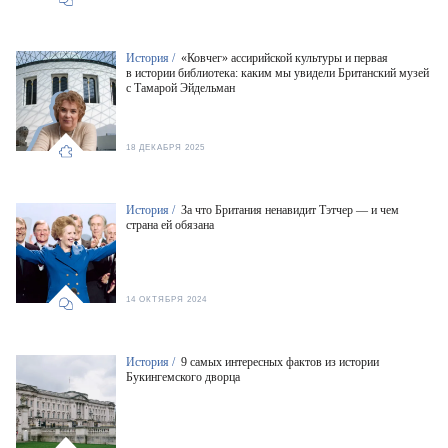
История /
«Ковчег» ассирийской культуры и первая
в истории библиотека: каким мы увидели Британский музей
с Тамарой Эйдельман
18 ДЕКАБРЯ 2025
История /
За что Британия ненавидит Тэтчер — и чем
страна ей обязана
14 ОКТЯБРЯ 2024
История /
9 самых интересных фактов из истории
Букингемского дворца