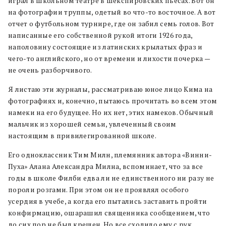
играл в школьном театре в шекспировских пьесах. Вот он
на фотографии труппы, одетый во что-то восточное. А вот
отчет о футбольном турнире, где он забил семь голов. Вот
написанные его собственной рукой итоги 1926 года,
наполовину состоящие из латинских крылатых фраз и
чего-то английского, но от времени и лихости почерка —
не очень разборчивого.
Я листаю эти журналы, рассматриваю юное лицо Кима на
фотографиях и, конечно, пытаюсь прочитать во всем этом
намеки на его будущее. Но их нет, этих намеков. Обычный
мальчик из хорошей семьи, увлеченный своим
настоящим в привилегированной школе.
Его одноклассник Тим Милн, племянник автора «Винни-
Пуха» Алана Александра Милна, вспоминает, что за все
годы в школе Филби едва ли не единственного ни разу не
пороли розгами. При этом он не проявлял особого
усердия в учебе, а когда его пытались заставить пройти
конфирмацию, ошарашил священника сообщением, что
до сих пор не был крещен. Но все сходило ему с рук.