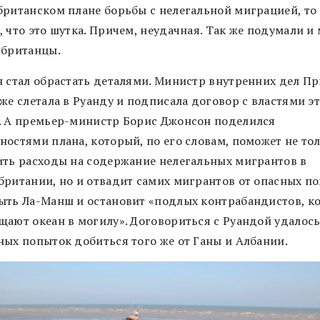
британском плане борьбы с нелегальной миграцией, то
 что это шутка. Причем, неудачная. Так же подумали и
 британцы.
н стал обрастать деталями. Министр внутренних дел П
же слетала в Руанду и подписала договор с властями э
. А премьер-министр Борис Джонсон поделился
ностями плана, который, по его словам, поможет не то
ить расходы на содержание нелегальных мигрантов в
британии, но и отвадит самих мигрантов от опасных п
ыть Ла-Манш и остановит «подлых контрабандистов, к
щают океан в могилу». Договориться с Руандой удалось
ных попыток добиться того же от Ганы и Албании.