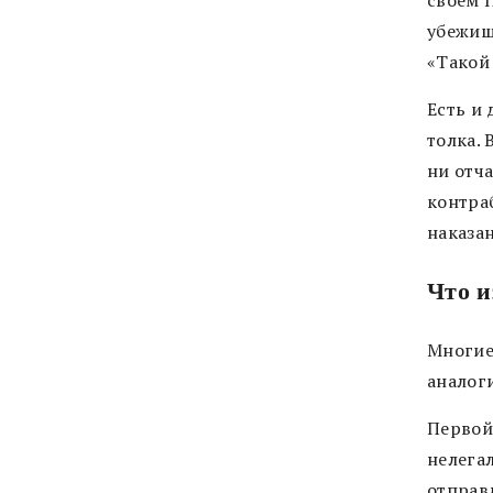
своем П
убежищ
«Такой
Есть и 
толка.
ни отч
контра
наказа
Что и
Многие
аналог
Первой
нелега
отправ