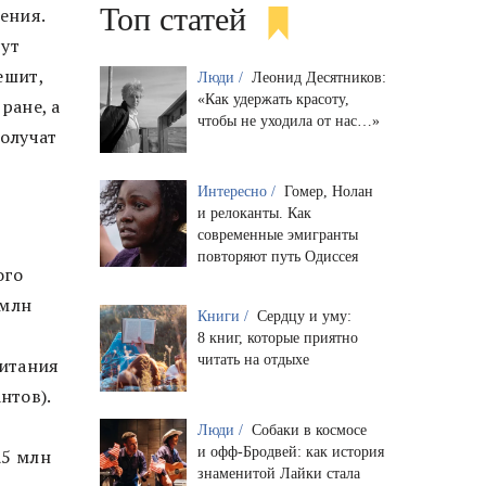
Топ статей
ения.
дут
ешит,
Люди /
Леонид Десятников:
«Как удержать красоту,
ране, а
чтобы не уходила от нас…»
получат
Интересно /
Гомер, Нолан
и релоканты. Как
современные эмигранты
повторяют путь Одиссея
ого
 млн
Книги /
Сердцу и уму:
8 книг, которые приятно
читать на отдыхе
ритания
нтов).
Люди /
Собаки в космосе
и офф-Бродвей: как история
₤5 млн
знаменитой Лайки стала