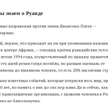
.
ы знаем о Руанде
вные возражения против плана Джонсона-Пател —
тарные.
й, первое, что приходит на ум при упоминании названи
 в центре Африки, — геноцид против руандийских тутс
-летом 1994 года, осуществленный по приказу правите
а сто дней резни тогда погибло, по разным оценкам, от
ллиона до миллиона человек, то есть 20% населения ст
льно известных событий, которые потрясли весь мир, п
0 лет, но память о них до сих пор жива. Да и сейчас, как
т правозащитные организации, с правами человека в Р
еко не благополучно.