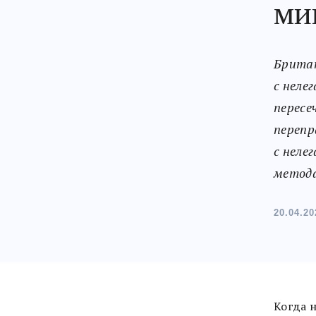
ми
Британ
с неле
пересе
перепр
с неле
метод
20.04.20
Когда 