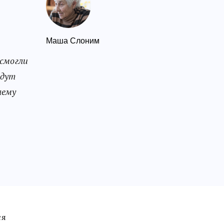
Маша Слоним
 смогли
удут
лему
ся