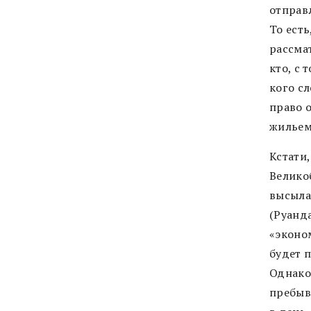
отправ
То есть
рассма
кто, с 
кого с
право о
жильем
Кстати,
Велико
высыла
(Руанд
«эконо
будет 
Однако
пребыв