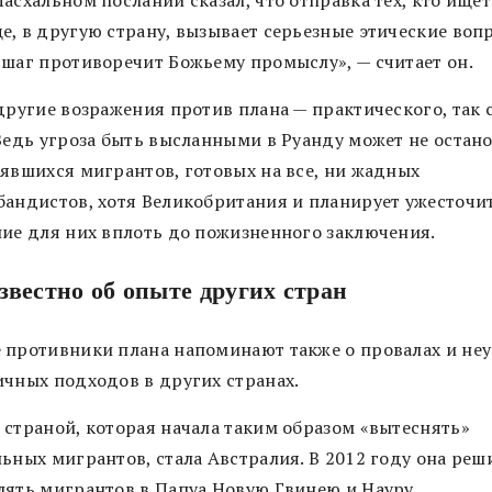
асхальном послании сказал, что отправка тех, кто ищет
е, в другую страну, вызывает серьезные этические воп
 шаг противоречит Божьему промыслу», — считает он.
другие возражения против плана — практического, так с
 Ведь угроза быть высланными в Руанду может не остан
аявшихся мигрантов, готовых на все, ни жадных
бандистов, хотя Великобритания и планирует ужесточи
ние для них вплоть до пожизненного заключения.
звестно об опыте других стран
 противники плана напоминают также о провалах и не
ичных подходов в других странах.
 страной, которая начала таким образом «вытеснять»
льных мигрантов, стала Австралия. В 2012 году она реш
лять мигрантов в Папуа Новую Гвинею и Науру.