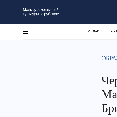
Маяк русскоязычной
культуры за рубежом
ОНЛАЙН
ЖУ
ОБРА
Че
Ма
Бр