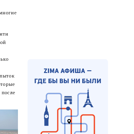
 многие
рити
той
лько
опыток
оторые
 после