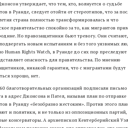
жонсон утверждает, что тем, кто, волнуется о судьбе
ов в Руанде, следует отойти от стереотипов, что за по
летия страна полностью трансформировалась и что
ское правительство спокойно за то, как мигрантов при
родине. Но правозащитники бьют тревогу. Они считают,
 подвергать новым испытаниям и без того уязвимых лю
о Human Rights Watch, в Руанде до сих пор преследуют 
едставляет опасность для правительства. По мнению
ащитников, никакой гарантии, что с мигрантами будут
ться хорошо, нет.
160 благотворительных организаций подписали письмо
а в адрес Джонсона и Пател, называя план по отправке
тов в Руанду «безобразно жестоким». Против этого пла
ают и политики, и не только из оппозиционных партий,
рые консерваторы. А архиепископ Кентерберийский Уэл