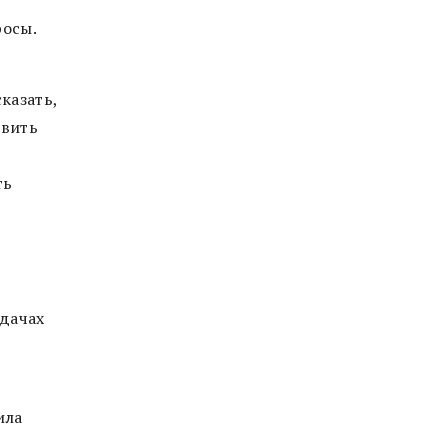
росы.
казать,
овить
ть
удачах
ила