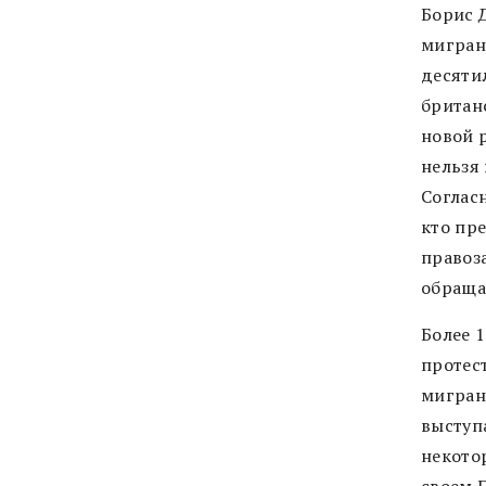
Борис Д
мигрант
десяти
британ
новой 
нельзя
Согласн
кто пр
правоз
обраща
Более 
протест
мигран
выступ
некото