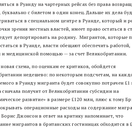
ляться в Руанду на чартерных рейсах без права возвращ
, буквально с билетом в один конец. Дальше их дела бу
триваться в специальном центре в Руанде, который и р
точки зрения местных властей, имеет право остаться в ст
ледует депортировать на родину. Мигрантов, которые 
статься в Руанде, власти обещают обеспечить работой,
 и медицинской помощью — за счет Великобритании.
 новая схема, по оценкам ее критиков, обойдется
британии недешево: по некоторым подсчетам, на кажд
емого в Руанду мигранта будет совокупно потрачен ₤1
а сначала получит от Великобритании субсидии на
мическое развитие» в размере ₤120 млн, плюс к тому Б
покрывать операционные расходы на содержание мигра
 Борис Джонсон в ответ на критику напоминает, что
ание мигрантов в британских гостиницах обходится в 