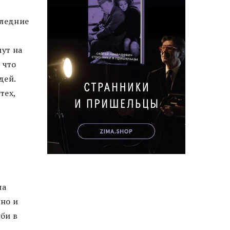
следние
мут на
 что
дей.
тех,
на
 но и
би в