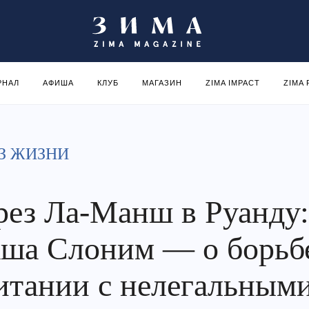
РНАЛ
АФИША
КЛУБ
МАГАЗИН
ZIMA IMPACT
ZIMA
З ЖИЗНИ
рез Ла-Манш в Руанду
ша Слоним — о борьб
итании с нелегальным