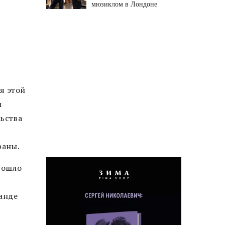
мюзиклом в Лондоне
я этой
и
льства
раны.
рошло
уанде