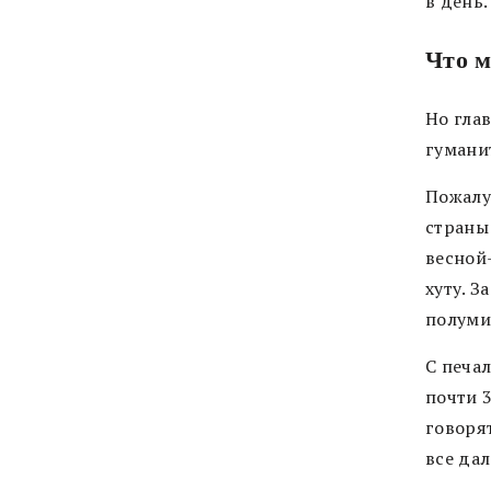
в день
Что м
Но гла
гумани
Пожалу
страны
весной
хуту. З
полуми
С печа
почти 3
говоря
все дал