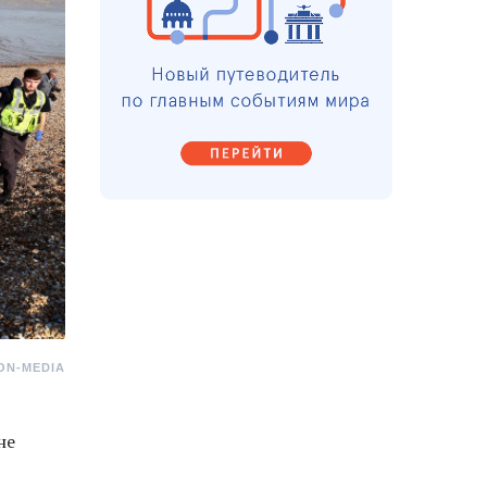
ION-MEDIA
не