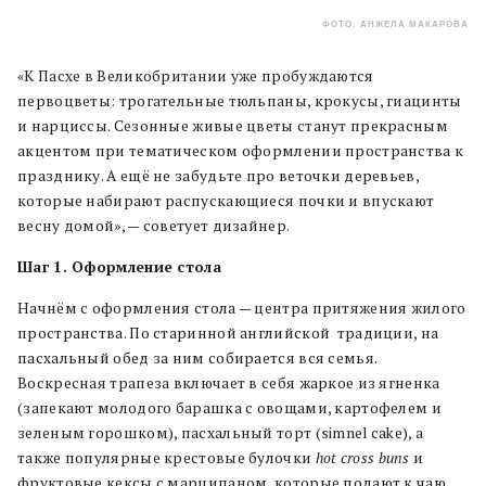
ФОТО: АНЖЕЛА МАКАРОВА
«К Пасхе в Великобритании уже пробуждаются
первоцветы: трогательные тюльпаны, крокусы, гиацинты
и нарциссы. Сезонные живые цветы станут прекрасным
акцентом при тематическом оформлении пространства к
празднику. А ещё не забудьте про веточки деревьев,
которые набирают распускающиеся почки и впускают
весну домой», — советует дизайнер.
Шаг 1. Оформление стола
Начнём с оформления стола — центра притяжения жилого
пространства. По старинной английской традиции, на
пасхальный обед за ним собирается вся семья.
Воскресная трапеза включает в себя жаркое из ягненка
(запекают молодого барашка с овощами, картофелем и
зеленым горошком), пасхальный торт (simnel cake), а
также популярные крестовые булочки
hot cross buns
и
фруктовые кексы с марципаном, которые подают к чаю.