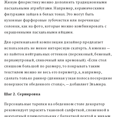
Живую флористику можно дополнить традиционными
пасхальными атрибутами. Например, керамическими
фигурками зайцев в белых тонах. Это могут быть
кухонные фарфоровые зубочистки или перечницы/
солонки, как на фото, которые можно комбинировать с
окрашенными пасхальными яйцами.
Для оригинальной композиции дизайнер предлагает
использовать не менее интересную скатерть. А именно —
из пайеток нейтральных оттенков (персиковый, бежевый,
перламутровый, сливочный или кремовый). «Если стол
слишком большой по размеру, то покрывать таким
текстилем можно не весь его периметр, а, например,
сделать только раннер (длинная узкая полоса посередине
поверхности обеденного стола)», — добавляет Эльмира.
Шаг 2. Сервировка
Персональные тарелки на обеденном столе декоратор
рекомендует украсить тканевой салфеткой, сложенной в
аккуратный прямоугольник с бархатной лентой и живым