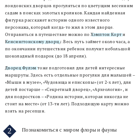
лондонских дворцов прогуляться по цветущим весенним
садам в поисках золотых кроликов. Каждая найденная
фигурка расскажет историю одного известного
персонажа, который когда-то жил в этом дворце.
Отправиться в путешествие можно по
Хэмптон Корт
и
Кенсингтонскому дворц
у. Весь путь займет около часа, а
по окончании путешествия ребенок получит небольшой
шоколадный подарок (до 18 апреля).
Дворец Фулэм
тоже подготовил для детей интересные
маршруты. Здесь есть отдельные прогулки для малышей –
«Мыши в музее», «Чудовища и епископы» (от 2-х лет), для
детей постарше – «Секретный дворец», «Археология» , и
для подростков – «Родина истории, которая никогда не
стоит на месте» (от 13-ти лет). Подходящую карту можно
взять на ресепшн.
2
Познакомиться с миром флоры и фауны