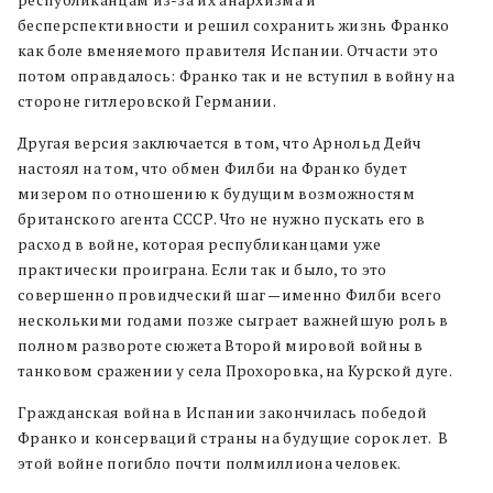
республиканцам из-за их анархизма и
бесперспективности и решил сохранить жизнь Франко
как боле вменяемого правителя Испании. Отчасти это
потом оправдалось: Франко так и не вступил в войну на
стороне гитлеровской Германии.
Другая версия заключается в том, что Арнольд Дейч
настоял на том, что обмен Филби на Франко будет
мизером по отношению к будущим возможностям
британского агента СССР. Что не нужно пускать его в
расход в войне, которая республиканцами уже
практически проиграна. Если так и было, то это
совершенно провидческий шаг —именно Филби всего
несколькими годами позже сыграет важнейшую роль в
полном развороте сюжета Второй мировой войны в
танковом сражении у села Прохоровка, на Курской дуге.
Гражданская война в Испании закончилась победой
Франко и консерваций страны на будущие сорок лет. В
этой войне погибло почти полмиллиона человек.