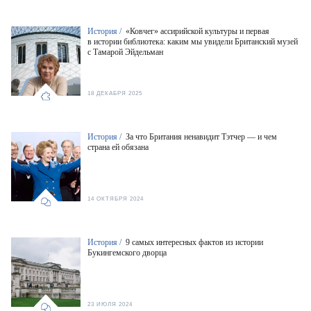
История /
«Ковчег» ассирийской культуры и первая
в истории библиотека: каким мы увидели Британский музей
с Тамарой Эйдельман
18 ДЕКАБРЯ 2025
История /
За что Британия ненавидит Тэтчер — и чем
страна ей обязана
14 ОКТЯБРЯ 2024
История /
9 самых интересных фактов из истории
Букингемского дворца
23 ИЮЛЯ 2024