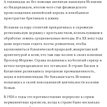
А голландцы не без помощи англичан выкинули Испанию
из Нидерландов, итогом чего стал фламандского
происхождения английский король и неизбывное
пристрастие британцев к джину.
Испания за пару столетий превратилась в скромную
региональную державу с крестьянством, использующим в
обработке земель средневековые методы. И к XX веку туда
даже перестали ездить поэты-романтики, чтобы
вдохновляться буколической природой, мавританской
архитектурой и всем, что там еще воспел в своих новеллах
Проспер Мериме. Страна поделилась на богатый сервер и
ветхое патриархальное все остальное. В стране Басков и
Каталонии развивались передовая промышленность,
наука и интеллигенция. Но большая часть Испании
полагалась в своей повседневной деятельности на волю
божью.
В 1920-е годы это противостояние переросло в серию
перманентных кризисов, когда в стране было несколько