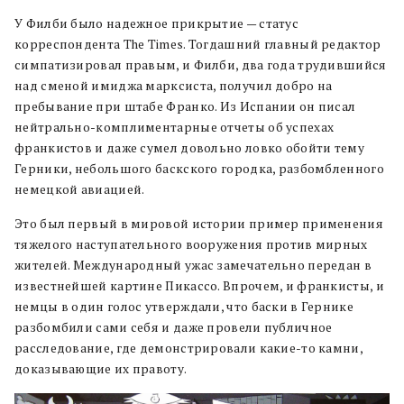
У Филби было надежное прикрытие — статус
корреспондента The Times. Тогдашний главный редактор
симпатизировал правым, и Филби, два года трудившийся
над сменой имиджа марксиста, получил добро на
пребывание при штабе Франко. Из Испании он писал
нейтрально-комплиментарные отчеты об успехах
франкистов и даже сумел довольно ловко обойти тему
Герники, небольшого баскского городка, разбомбленного
немецкой авиацией.
Это был первый в мировой истории пример применения
тяжелого наступательного вооружения против мирных
жителей. Международный ужас замечательно передан в
известнейшей картине Пикассо. Впрочем, и франкисты, и
немцы в один голос утверждали, что баски в Гернике
разбомбили сами себя и даже провели публичное
расследование, где демонстрировали какие-то камни,
доказывающие их правоту.