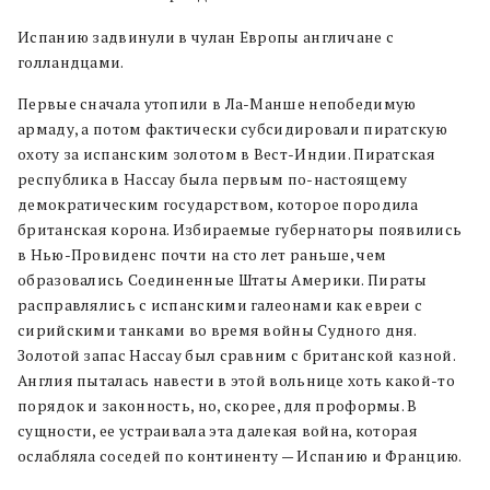
Испанию задвинули в чулан Европы англичане с
голландцами.
Первые сначала утопили в Ла-Манше непобедимую
армаду, а потом фактически субсидировали пиратскую
охоту за испанским золотом в Вест-Индии. Пиратская
республика в Нассау была первым по-настоящему
демократическим государством, которое породила
британская корона. Избираемые губернаторы появились
в Нью-Провиденс почти на сто лет раньше, чем
образовались Соединенные Штаты Америки. Пираты
расправлялись с испанскими галеонами как евреи с
сирийскими танками во время войны Судного дня.
Золотой запас Нассау был сравним с британской казной.
Англия пыталась навести в этой вольнице хоть какой-то
порядок и законность, но, скорее, для проформы. В
сущности, ее устраивала эта далекая война, которая
ослабляла соседей по континенту — Испанию и Францию.