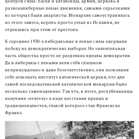
центров силы: баски и каталонцы, армия, церковь и
разнокалиберные левые движения, самыми серьезными
из которых были анархисты. Монархия самоустранилась
из этого замеса, король просто уехал из Испании, не
отрекшись при этом от престола.
К середине 1930-х либеральные и левые силы одержали
победу на демократических выборах. Но значительная
часть общества просто не разделяла идеалы демократии.
Да и либералы с левыми вели себя слишком
непринужденно и даже безответственно, они позволяли
себе атаковать институт католической церкви, что для
самой последовательной католической монархии было
несколько самонадеянно. Так что, в итоге, республиканцы
получили «ответку» в виде восстания правых и
традиционалистов, главой которого стал Франсиско
Франко.