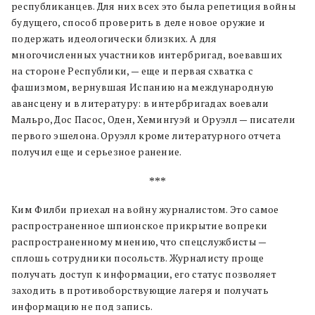
республиканцев. Для них всех это была репетиция войны
будущего, способ проверить в деле новое оружие и
подержать идеологически близких. А для
многочисленных участников интербригад, воевавших
на стороне Республики, — еще и первая схватка с
фашизмом, вернувшая Испанию на международную
авансцену и в литературу: в интербригадах воевали
Мальро, Дос Пасос, Оден, Хемингуэй и Оруэлл — писатели
первого эшелона. Оруэлл кроме литературного отчета
получил еще и серьезное ранение.
***
Ким Филби приехал на войну журналистом. Это самое
распространенное шпионское прикрытие вопреки
распространенному мнению, что спецслужбисты —
сплошь сотрудники посольств. Журналисту проще
получать доступ к информации, его статус позволяет
заходить в противоборствующие лагеря и получать
информацию не под запись.