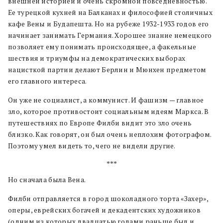
внешней историей и очень скромной повседневностью.
Ее турецкой кухней на Балканах и философией столичных
кафе Вены и Будапешта. Но на рубеже 1932-1933 годов его
начинает занимать Германия. Хорошее знание немецкого
позволяет ему понимать происходящее, а факельные
шествия и триумфы на демократических выборах
нацисткой партии делают Берлин и Мюнхен предметом
его главного интереса.
Он уже не социалист, а коммунист. И фашизм — главное
зло, которое противостоит социальным идеям Маркса. В
путешествиях по Европе Филби видит это зло очень
близко. Как говорят, он был очень неплохим фотографом.
Поэтому умел видеть то, чего не видели другие.
***
Но сначала была Вена.
Филби отправляется в город шоколадного торта «Захер»,
оперы, еврейских богачей и декадентских художников
(одним из которых двадцатью годами раньше был и