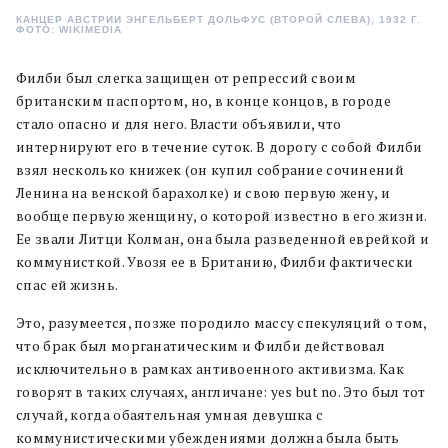
КАНЦЕР АВСТРИИ ЭНГЕЛЬБЕРТ ДОЛЬФУС (ВТОРОЙ СЛЕВА), 1932 Г.
ФОТО: WIKIMEDIA
Филби был слегка защищен от репрессий своим
британским паспортом, но, в конце концов, в городе
стало опасно и для него. Власти объявили, что
интернируют его в течение суток. В дорогу с собой Филби
взял несколько книжек (он купил собрание сочинений
Ленина на венской барахолке) и свою первую жену, и
вообще первую женщину, о которой известно в его жизни.
Ее звали Литци Колман, она была разведенной еврейкой и
коммунисткой. Увозя ее в Британию, Филби фактически
спас ей жизнь.
Это, разумеется, позже породило массу спекуляций о том,
что брак был морганатическим и Филби действовал
исключительно в рамках антивоенного активизма. Как
говорят в таких случаях, англичане: yes but no. Это был тот
случай, когда обаятельная умная девушка с
коммунистическими убеждениями должна была быть