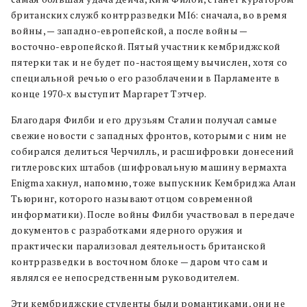
британских служб контрразведки MI6: сначала, во время
войны, — западно-европейской, а после войны —
восточно-европейской. Пятый участник кембриджской
пятерки так и не будет по-настоящему вычислен, хотя со
специальной речью о его разоблачении в Парламенте в
конце 1970-х выступит Маргарет Тэтчер.
Благодаря Филби и его друзьям Сталин получал самые
свежие новости с западных фронтов, которыми с ним не
собирался делиться Черчилль, и расшифровки донесений
гитлеровских штабов (шифровальную машину вермахта
Enigma хакнул, напомню, тоже выпускник Кембриджа Алан
Тьюринг, которого называют отцом современной
информатики). После войны Филби участвовал в передаче
документов с разработками ядерного оружия и
практически парализовал деятельность британской
контрразведки в восточном блоке — даром что сам и
являлся ее непосредственным руководителем.
Эти кембриджские студенты были романтиками, они не