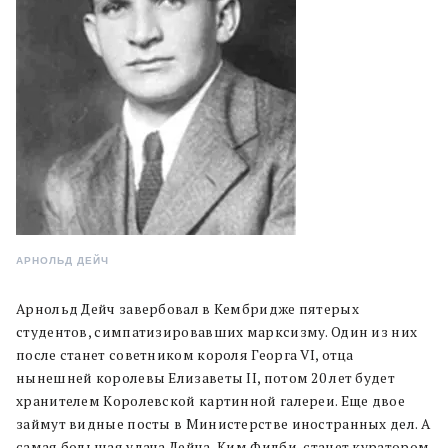
АРНОЛЬД ДЕЙЧ
Арнольд Дейч завербовал в Кембридже пятерых
студентов, симпатизировавших марксизму. Один из них
после станет советником короля Георга VI, отца
нынешней королевы Елизаветы II, потом 20 лет будет
хранителем Королевской картинной галереи. Еще двое
займут видные посты в Министерстве иностранных дел. А
самая большая удача Дейча, Ким Филби, станет куратором