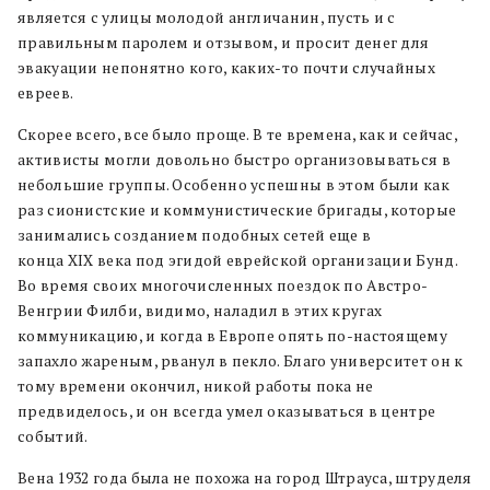
является с улицы молодой англичанин, пусть и с
правильным паролем и отзывом, и просит денег для
эвакуации непонятно кого, каких-то почти случайных
евреев.
Скорее всего, все было проще. В те времена, как и сейчас,
активисты могли довольно быстро организовываться в
небольшие группы. Особенно успешны в этом были как
раз сионистские и коммунистические бригады, которые
занимались созданием подобных сетей еще в
конца XIX века под эгидой еврейской организации Бунд.
Во время своих многочисленных поездок по Австро-
Венгрии Филби, видимо, наладил в этих кругах
коммуникацию, и когда в Европе опять по-настоящему
запахло жареным, рванул в пекло. Благо университет он к
тому времени окончил, никой работы пока не
предвиделось, и он всегда умел оказываться в центре
событий.
Вена 1932 года была не похожа на город Штрауса, штруделя