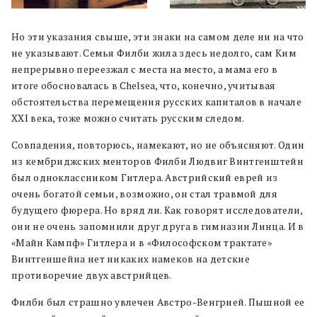
Но эти указания свыше, эти знаки на самом деле ни на что
не указывают. Семья Филби жила здесь недолго, сам Ким
непрерывно переезжал с места на место, а мама его в
итоге обосновалась в Chelsea, что, конечно, учитывая
обстоятельства перемещения русских капиталов в начале
XXI века, тоже можно считать русским следом.
Совпадения, повторюсь, намекают, но не объясняют. Один
из кембриджских менторов Филби Людвиг Винтгенштейн
был одноклассником Гитлера. Австрийский еврей из
очень богатой семьи, возможно, он стал травмой для
будущего фюрера. Но вряд ли. Как говорят исследователи,
они не очень запомнили друг друга в гимназии Линца. И в
«Майн Кампф» Гитлера и в «Философском трактате»
Винтгеншейна нет никаких намеков на детские
противоречие двух австрийцев.
Филби был страшно увлечен Австро-Венгрией. Пышной ее