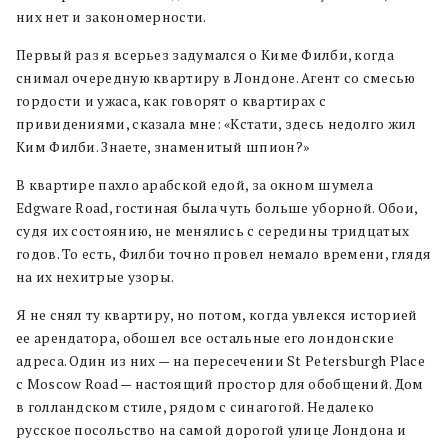
них нет и закономерности.
Первый раз я всерьез задумался о Киме Филби, когда
снимал очередную квартиру в Лондоне. Агент со смесью
гордости и ужаса, как говорят о квартирах с
привидениями, сказала мне: «Кстати, здесь недолго жил
Ким Филби. Знаете, знаменитый шпион?»
В квартире пахло арабской едой, за окном шумела
Edgware Road, гостиная была чуть больше уборной. Обои,
судя их состоянию, не менялись с середины тридцатых
годов. То есть, Филби точно провел немало времени, глядя
на их нехитрые узоры.
Я не снял ту квартиру, но потом, когда увлекся историей
ее арендатора, обошел все остальные его лондонские
адреса. Один из них — на пересечении St Petersburgh Place
с Moscow Road — настоящий простор для обобщений. Дом
в голландском стиле, рядом с синагогой. Недалеко
русское посольство на самой дорогой улице Лондона и