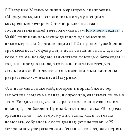
С Натурико Миминошвили, куратором спецгруппы
«Мариуполь», мы созвонились по зуму поздним
воскресным вечером. С тех пор как она стала
соосновательницей телеграм-канала «
Помогаем уехать
» с
80 000 подписчиков и учредителем одноименной
некоммерческой организации (НКО), прошло уже больше
трех месяцев. «24 февраля, в день создания канала, стало
ясно, что мы все будем заниматься помощью беженцам. Я
тогда не предполагала, что война так затянется, что
столько людей подключатся к помощи и мы настолько
разрастемся», — делится Натурико.
«А я написала знакомой, которая в первый же вечер
запостила ссылку на канал, и спросила, участвует ли она в
этом. Когда узнала, что да, сразу спросила, нужна ли им
помощь, — добавляет Ирина Фатьянова, глава PR-отдела
организации. — Ко второму дню таких как я, готовых
помогать, собралось около двенадцати человек, и 25
февраля мы уже разделили обязанности, создали первые