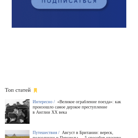
Топ статей
Интересно /
«Великое ограбление поезда»: как
произошло самое дерзкое преступление
в Англии XX века
Путешествия /
Август в Британии: вереск,
подсолнухи и Персеиды — 5 способов красиво