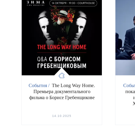
События /
The Long Way Home.
Собы
Премьера документального
пока
фильма о Борисе Гребенщикове
14.10.2025