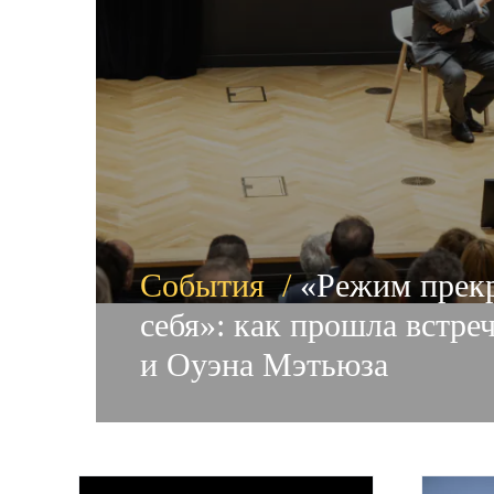
События /
«Режим прекр
себя»: как прошла встре
и Оуэна Мэтьюза