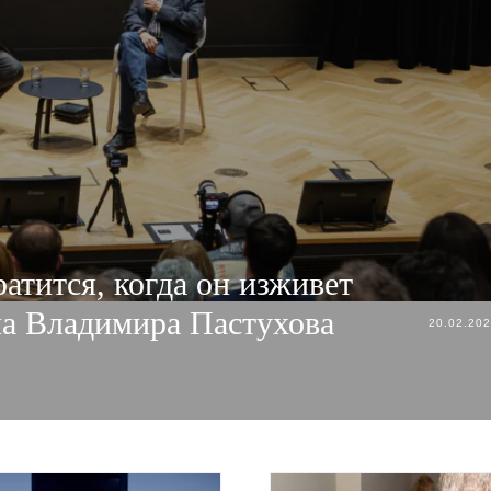
атится, когда он изживет
ча Владимира Пастухова
20.02.20