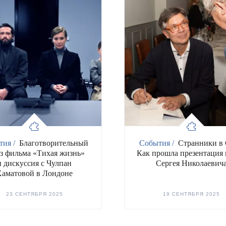
тия /
Благотворительный
События /
Странники в 
з фильма «Тихая жизнь»
Как прошла презентация
и дискуссия с Чулпан
Сергея Николаевич
Хаматовой в Лондоне
23 СЕНТЯБРЯ 2025
19 СЕНТЯБРЯ 2025