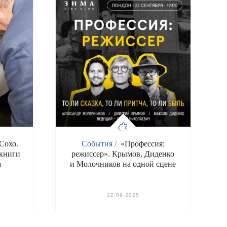
Сохо.
События /
«Профессия:
 книги
режиссер». Крымов, Диденко
а
и Молочников на одной сцене
22.09.2025