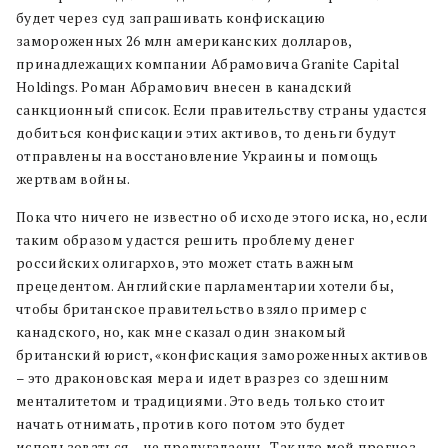
будет через суд запрашивать конфискацию
замороженных 26 млн американских долларов,
принадлежащих компании Абрамовича Granite Capital
Holdings. Роман Абрамович внесен в канадский
санкционный список. Если правительству страны удастся
добиться конфискации этих активов, то деньги будут
отправлены на восстановление Украины и помощь
жертвам войны.
Пока что ничего не известно об исходе этого иска, но, если
таким образом удастся решить проблему денег
российских олигархов, это может стать важным
прецедентом. Английские парламентарии хотели бы,
чтобы британское правительство взяло пример с
канадского, но, как мне сказал один знакомый
британский юрист, «конфискация замороженных активов
– это драконовская мера и идет вразрез со здешним
менталитетом и традициями. Это ведь только стоит
начать отнимать, против кого потом это будет
использоваться – не предугадаешь. Так что мой прогноз –