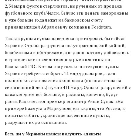
2,34 млрд фунтов стерлингов, вырученных от продажи
футбольного клуба Челси. Сейчас эти деньги заморожены
и уже больше года лежат на банковском счету
принадлежащей Абрамовичу компании Fordstam.
Такая крупная сумма наверняка пригодилась бы сейчас
Украине. Страна разрушена полуторагодовалой войной,
бомбежками и обстрелами, а недавно к этому добавились
и трагические последствия подрыва плотины на
Каховской ГЭС. В этом году только на текущие нужды
Украине требуется собрать 14 млрд долларов, а для
полного восстановления экономики (по подсчетам на
сегодняшний день) нужно 411 млрд. Однако разрушений с
каждым днем всё больше, и расходы, конечно, будут
расти. Как отметил премьер-министр Риши Сунак: «На
примере Бахмута и Мариуполя мы видим, что Россия, в
попытке отбить украинские населенные пункты,
разрушает их до основания».
Есть ли у Украины шансы получить «деньги