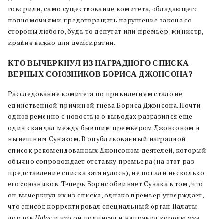
говорили, само существование комитета, обладающего
полномочиями предотвращать нарушение закона со
стороны любого, будь то депутат или премьер-министр,
крайне важно для демократии.
КТО ВЫЧЕРКНУЛ ИЗ НАГРАДНОГО СПИСКА
ВЕРНЫХ СОЮЗНИКОВ БОРИСА ДЖОНСОНА?
Расследование комитета по привилегиям стало не
единственной причиной гнева Бориса Джонсона. Почти
одновременно с новостью о выводах разразился еще
один скандал между бывшим премьером Джонсоном и
нынешним Сунаком. В опубликованный наградной
список рекомендованных Джонсоном деятелей, который
обычно сопровождает отставку премьера (на этот раз
представление списка затянулось), не попали несколько
его союзников. Теперь Борис обвиняет Сунака в том, что
он вычеркнул их из списка, однако премьер утверждает,
что список корректировал специальный орган Палаты
лордов
Holac
и что он подписал и направил королю уже