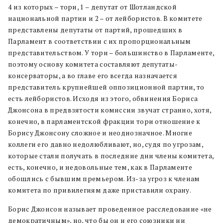
4 из которых – тори, 1 – депутат от Шотландской
национальной партии и 2 – от лейбористов. В комитете
представлены депутаты от партий, прошедших в
Парламент в соответствии с их пропорциональным
представительством. У тори – большинство в Парламенте,
поэтому основу комитета составляют депутаты-
консерваторы, а во главе его всегда назначается
представитель крупнейшей оппозиционной партии, то
есть лейбористов. Исходя из этого, обвинения Бориса
Джонсона в предвзятости комиссии звучат странно, хотя,
конечно, в парламентской фракции тори отношение к
Борису Джонсону сложное и неоднозначное. Многие
коллеги его давно недолюбливают, но, судя по угрозам,
которые стали получать в последние дни члены комитета,
есть, конечно, и недовольные тем, как в Парламенте
обошлись с бывшим премьером. Из-за угроз к членам
комитета по привилегиям даже приставили охрану.
Борис Джонсон называет проведенное расследование «не
демократичным», но, что бы он и его союзники ни