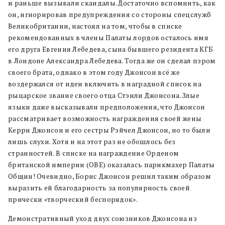
и раньше вызывали скандалы. Достаточно вспомнить, как
он, игнорировав предупреждения со стороны спецслужб
Великобритании, настоял на том, чтобы в списке
рекомендованных в члены Палаты лордов осталось имя
его друга Евгения Лебедева, сына бывшего резидента КГБ
в Лондоне Александра Лебедева. Тогда же он сделал пэром
своего брата, однако в этом году Джонсон всё же
воздержался от идеи включить в наградной список на
рыцарское звание своего отца Стэнли Джонсона. Злые
языки даже высказывали предположения, что Джонсон
рассматривает возможность награждения своей жены
Керри Джонсон и его сестры Рэйчел Джонсон, но то были
лишь слухи. Хотя и на этот раз не обошлось без
странностей. В списке на награждение Орденом
британской империи (OBE) оказалась парикмахер Палаты
Общин! Очевидно, Борис Джонсон решил таким образом
выразить ей благодарность за популярность своей
прически «творческий беспорядок».
Демонстративный уход двух союзников Джонсона из