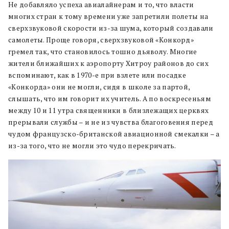
Не добавляло успеха авиалайнерам и то, что власти
многих стран к тому времени уже запретили полеты на
сверхзвуковой скорости из-за шума, который создавали
самолеты. Проще говоря, сверхзвуковой «Конкорд»
гремел так, что становилось тошно дьяволу. Многие
жители ближайших к аэропорту Хитроу районов до сих
вспоминают, как в 1970-е при взлете или посадке
«Конкорда» они не могли, сидя в школе за партой,
слышать, что им говорит их учитель. А по воскресеньям
между 10 и 11 утра священники в близлежащих церквях
прерывали службы – и не из чувства благоговения перед
чудом французско-британской авиационной смекалки – а
из-за того, что не могли это чудо перекричать.