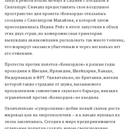
запуск рейсов British Airways в Сидней с посадкой в
Сингапуре. Сначала предоставлять свое воздушное
пространство для пролета «Конкорда» отказалась
соседняя с Сингапуром Малайзия, к которой затем
присоединилась Индия. Рейс в итоге запустили в обход
этих двух стран, но компромиссная траектория
вынуждала авиакомпании расходовать так много топлива,
что маршрут оказался убыточным и через несколько лет
его отменили.
Протесты против полетов «Конкордов» в разные годы
проходили в Швеции, Ирландии, Швейцарии, Канаде,
Нидерландах и ФРГ. Удивительно, но Британия, жители
которой также страдали от шума, вызываемого
преодолением самолетами звукового барьера, никаких
ограничений против «Конкордов» не вводила.
Окончательно «суперсоники» добил новый скачок роста
мировых цен на энергоносители ­– и в начале нулевых их
эпоха закончилась. Сегодня в мире предпринимаются
отдельные попытки создать новые сверхзвуковые