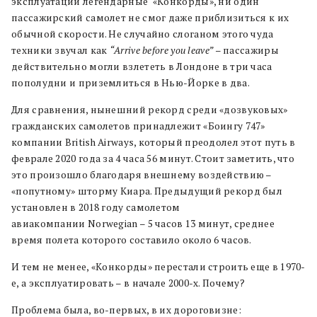
эксплуатации легендарные «Конкорды», ни один
пассажирский самолет не смог даже приблизиться к их
обычной скорости. Не случайно слоганом этого чуда
техники звучал как
“
Arrive
before
you
leave
”
– пассажиры
действительно могли взлететь в Лондоне в три часа
пополудни и приземлиться в Нью-Йорке в два.
Для сравнения, нынешний рекорд среди «дозвуковых»
гражданских самолетов принадлежит «Боингу 747»
компании British Airways, который преодолел этот путь в
феврале 2020 года за 4 часа 56 минут. Стоит заметить, что
это произошло благодаря внешнему воздействию –
«попутному» шторму Киара. Предыдущий рекорд был
установлен в 2018 году самолетом
авиакомпании Norwegian – 5 часов 13 минут, среднее
время полета которого составило около 6 часов.
И тем не менее, «Конкорды» перестали строить еще в 1970-
е, а эксплуатировать – в начале 2000-х. Почему?
Проблема была, во-первых, в их дороговизне: