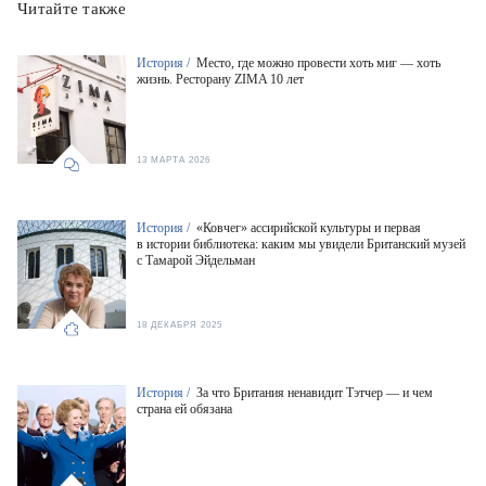
Читайте также
История /
Место, где можно провести хоть миг — хоть
жизнь. Ресторану ZIMA 10 лет
13 МАРТА 2026
История /
«Ковчег» ассирийской культуры и первая
в истории библиотека: каким мы увидели Британский музей
с Тамарой Эйдельман
18 ДЕКАБРЯ 2025
История /
За что Британия ненавидит Тэтчер — и чем
страна ей обязана