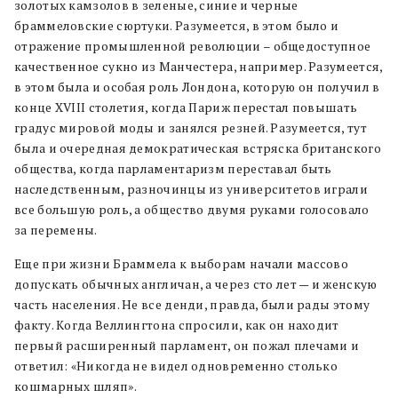
золотых камзолов в зеленые, синие и черные
браммеловские сюртуки. Разумеется, в этом было и
отражение промышленной революции – общедоступное
качественное сукно из Манчестера, например. Разумеется,
в этом была и особая роль Лондона, которую он получил в
конце XVIII столетия, когда Париж перестал повышать
градус мировой моды и занялся резней. Разумеется, тут
была и очередная демократическая встряска британского
общества, когда парламентаризм переставал быть
наследственным, разночинцы из университетов играли
все большую роль, а общество двумя руками голосовало
за перемены.
Еще при жизни Браммела к выборам начали массово
допускать обычных англичан, а через сто лет — и женскую
часть населения. Не все денди, правда, были рады этому
факту. Когда Веллингтона спросили, как он находит
первый расширенный парламент, он пожал плечами и
ответил: «Никогда не видел одновременно столько
кошмарных шляп».