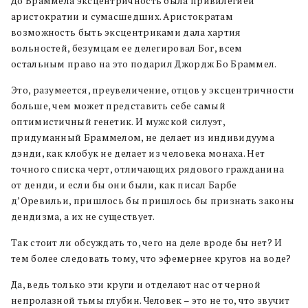
До Браммела эксцентричность была привилегией
аристократии и сумасшедших. Аристократам
возможность быть эксцентриками дала хартия
вольностей, безумцам ее делегировал Бог, всем
остальным право на это подарил Джордж Бо Браммел.
Это, разумеется, преувеличение, отцов у эксцентричности
больше, чем может представить себе самый
оптимистичный генетик. И мужской силуэт,
придуманный Браммелом, не делает из индивидуума
дэнди, как клобук не делает из человека монаха. Нет
точного списка черт, отличающих рядового гражданина
от денди, и если бы они были, как писал Барбе
д’Оревильи, пришлось бы пришлось бы признать законы
дендизма, а их не существует.
Так стоит ли обсуждать то, чего на деле вроде бы нет? И
тем более следовать тому, что эфемернее кругов на воде?
Да, ведь только эти круги и отделают нас от черной
непролазной тьмы глубин. Человек – это не то, что звучит