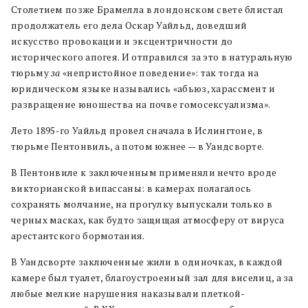
Столетием позже Брамелла в лондонском свете блистал
продолжатель его дела Оскар Уайльд, доведший
искусство провокации и эксцентричности до
исторического апогея. И отправился за это в натуральную
тюрьму
за
«непристойное поведение»: так тогда на
юридическом языке назывались «абьюз, харассмент и
развращение юношества на почве гомосексуализма».
Лето 1895-го Уайльд провел сначала в Ислингтоне, в
тюрьме Пентонвиль, а потом южнее — в Уандсворте.
В Пентонвиле к заключенным применяли нечто вроде
викторианской випассаны: в камерах полагалось
сохранять молчание, на прогулку выпускали только в
черных масках, как будто защищая атмосферу от вируса
арестантского бормотания.
В Уандсворте заключенные жили в одиночках, в каждой
камере был туалет, благоустроенный зал для виселиц, а за
любые мелкие нарушения наказывали плеткой-