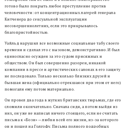
готово было покрыть любое преступление против
человечности: от концентрационных лагерей генерала
Китченера до сексуальной эксплуатации
несовершеннолетних, если это прикрывалось
благопристойностью.
Уайльд нарушил все возможные социальные табу своего
времени и сделал это с вызовом, демонстративно. И был
единогласно осужден за это судом присяжных и
обществом. Он был совершенно разорен, никакой
компании в прессе и артистических салонах в его защиту
не последовало. Только несколько близких друзей и
бывшая жена (официально отрекшаяся при этом от него)
помогали ему потом материально.
Он провел два года в жутких британских тюрьмах, где его
сломили окончательно. Сначала сидя, а потом выйдя из
них, он уже не написал ничего стоящего, если не считать
письма к «Бози» — любви всей его жизни, из-за которого
он и пошел на Голгофу. Письма полного подробных