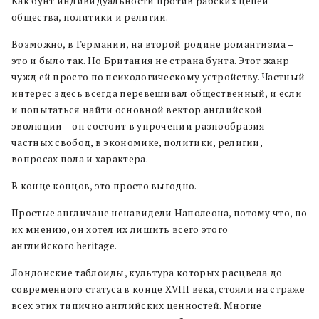
Как бунт индивидуальности против рабских цепей
общества, политики и религии.
Возможно, в Германии, на второй родине романтизма –
это и было так. Но Британия не страна бунта. Этот жанр
чужд ей просто по психологическому устройству. Частный
интерес здесь всегда перевешивал общественный, и если
и попытаться найти основной вектор английской
эволюции – он состоит в упрочении разнообразия
частных свобод, в экономике, политики, религии,
вопросах пола и характера.
В конце концов, это просто выгодно.
Простые англичане ненавидели Наполеона, потому что, по
их мнению, он хотел их лишить всего этого
английского heritage.
Лондонские таблоиды, культура которых расцвела до
современного статуса в конце XVIII века, стояли на страже
всех этих типично английских ценностей. Многие