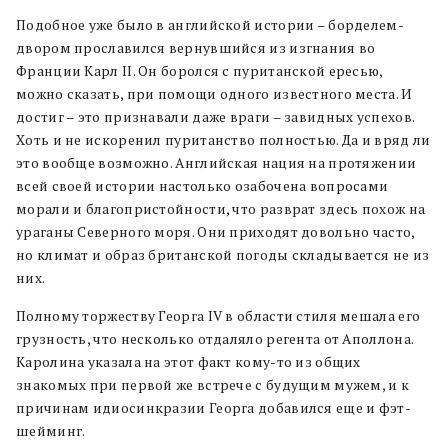
Подобное уже было в английской истории – борделем-
двором прославился вернувшийся из изгнания во
Франции Карл II. Он боролся с пуританской ересью,
можно сказать, при помощи одного известного места. И
достиг – это признавали даже враги – завидных успехов.
Хоть и не искоренил пуританство полностью. Да и вряд ли
это вообще возможно. Английская нация на протяжении
всей своей истории настолько озабочена вопросами
морали и благопристойности, что разврат здесь похож на
ураганы Северного моря. Они приходят довольно часто,
но климат и образ британской погоды складывается не из
них.
Полному торжеству Георга IV в области стиля мешала его
грузность, что несколько отдаляло регента от Аполлона.
Каролина указала на этот факт кому-то из общих
знакомых при первой же встрече с будущим мужем, и к
причинам идиосинкразии Георга добавился еще и фэт-
шейминг.