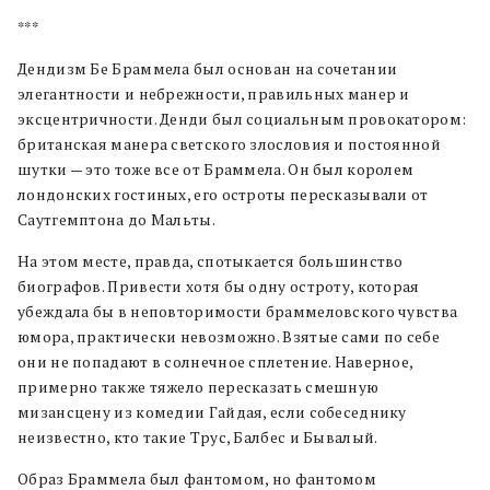
***
Дендизм Бе Браммела был основан на сочетании
элегантности и небрежности, правильных манер и
эксцентричности. Денди был социальным провокатором:
британская манера светского злословия и постоянной
шутки — это тоже все от Браммела. Он был королем
лондонских гостиных, его остроты пересказывали от
Саутгемптона до Мальты.
На этом месте, правда, спотыкается большинство
биографов. Привести хотя бы одну остроту, которая
убеждала бы в неповторимости браммеловского чувства
юмора, практически невозможно. Взятые сами по себе
они не попадают в солнечное сплетение. Наверное,
примерно также тяжело пересказать смешную
мизансцену из комедии Гайдая, если собеседнику
неизвестно, кто такие Трус, Балбес и Бывалый.
Образ Браммела был фантомом, но фантомом