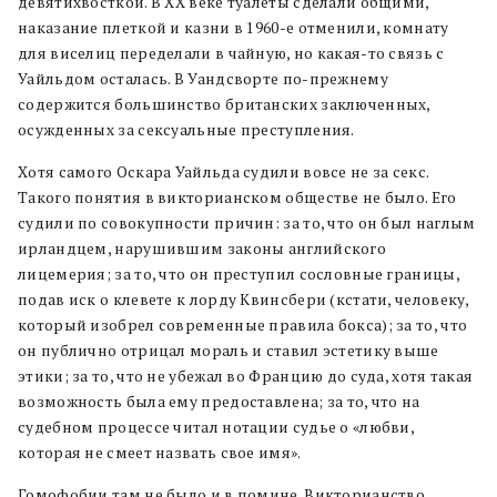
девятихвосткой. В ХХ веке туалеты сделали общими,
наказание плеткой и казни в 1960-е отменили, комнату
для виселиц переделали в чайную, но какая-то связь с
Уайльдом осталась. В Уандсворте по-прежнему
содержится большинство британских заключенных,
осужденных за сексуальные преступления.
Хотя самого Оскара Уайльда судили вовсе не за секс.
Такого понятия в викторианском обществе не было. Его
судили по совокупности причин: за то, что он был наглым
ирландцем, нарушившим законы английского
лицемерия; за то, что он преступил сословные границы,
подав иск о клевете к лорду Квинсбери (кстати, человеку,
который изобрел современные правила бокса); за то, что
он публично отрицал мораль и ставил эстетику выше
этики; за то, что не убежал во Францию до суда, хотя такая
возможность была ему предоставлена; за то, что на
судебном процессе читал нотации судье о «любви,
которая не смеет назвать свое имя».
Гомофобии там не было и в помине. Викторианство