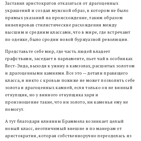
Заставил аристократов отказаться от драгоценных
украшений и создал мужской образ, в котором не было
прямых указаний на происхождение, таким образом
нивелировав стилистические расхождения между
высшим и средним классами, что в мире, где встречают
по одежке, было сродни новой буржуазной революции.
Представьте себе мир, где часть людей владеет
графствами, заседает в парламенте, пьет чай в особняках
Вест-Энда, выходя к ужину в камзолах, расшитых золотом
и драгоценными камнями. Все это — детали правящего
класса, и никто с кровью пожиже не может позволить себе
золота и драгоценных камней, если только он не винный
откупщик, но у винного откупщика харя и
произношение такие, что ни золото, ни каменья ему не
помогут.
А тут благодаря влиянию Браммела возникает целый
новый класс, неотличимый внешне и по манерам от
аристократии, которая собственноручно переоделась из