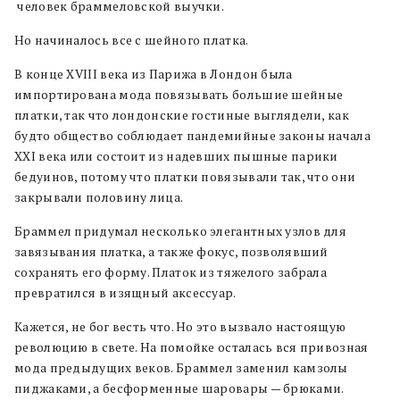
человек браммеловской выучки.
Но начиналось все с шейного платка.
В конце XVIII века из Парижа в Лондон была
импортирована мода повязывать большие шейные
платки, так что лондонские гостиные выглядели, как
будто общество соблюдает пандемийные законы начала
XXI века или состоит из надевших пышные парики
бедуинов, потому что платки повязывали так, что они
закрывали половину лица.
Браммел придумал несколько элегантных узлов для
завязывания платка, а также фокус, позволявший
сохранять его форму. Платок из тяжелого забрала
превратился в изящный аксессуар.
Кажется, не бог весть что. Но это вызвало настоящую
революцию в свете. На помойке осталась вся привозная
мода предыдущих веков. Браммел заменил камзолы
пиджаками, а бесформенные шаровары — брюками.