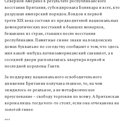
Северной Америке в результате республиканского
восстания Британия, субсидировала Боливара и всех, кто
разрушал имперский порядок. Лондон в первой
трети XIX века состоял из предводителей национальных
демократических восстаний и бывших монархов,
бежавших из стран, ставших после восстания
республиками. Памятные синие знаки на лондонских
домах буквально по соседству сообщают о том, что здесь
жил какой-нибудь латиноамериканский санкюлот, а в
соседней двери располагалась квартира первой и
последней королевы Гаити.
За поддержку национального освободительного
движения Британия получала главное, то, на чем
зиждилось ее реальное, а не метафизическое
преуспевание – свободу торговли по всему. А британская
корона лишь тогда чего-то стоит, если она отчеканена на
золотой гинее.
***