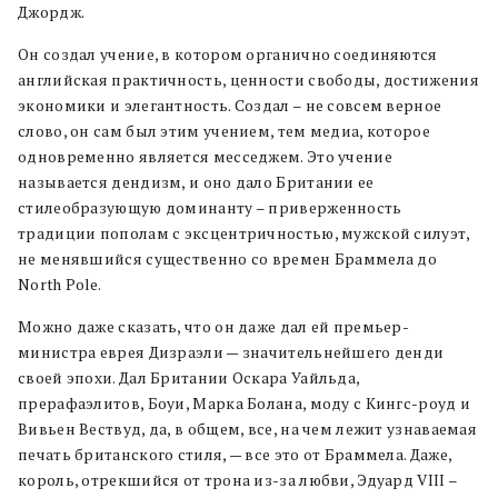
Джордж.
Он создал учение, в котором органично соединяются
английская практичность, ценности свободы, достижения
экономики и элегантность. Создал – не совсем верное
слово, он сам был этим учением, тем медиа, которое
одновременно является месседжем. Это учение
называется дендизм, и оно дало Британии ее
стилеобразующую доминанту – приверженность
традиции пополам с эксцентричностью, мужской силуэт,
не менявшийся существенно со времен Браммела до
North Pole.
Можно даже сказать, что он даже дал ей премьер-
министра еврея Дизраэли — значительнейшего денди
своей эпохи. Дал Британии Оскара Уайльда,
прерафаэлитов, Боуи, Марка Болана, моду с Кингс-роуд и
Вивьен Вествуд, да, в общем, все, на чем лежит узнаваемая
печать британского стиля, — все это от Браммела. Даже,
король, отрекшийся от трона из-за любви, Эдуард VIII –