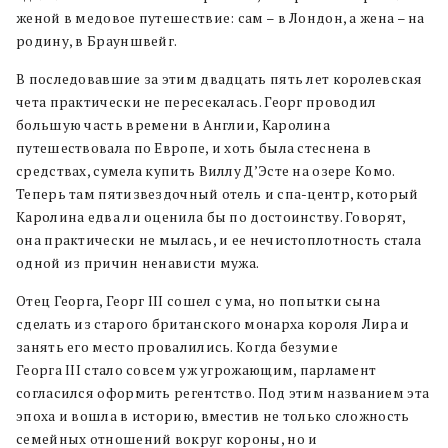
женой в медовое путешествие: сам – в Лондон, а жена – на
родину, в Брауншвейг.
В последовавшие за этим двадцать пять лет королевская
чета практически не пересекалась. Георг проводил
большую часть времени в Англии, Каролина
путешествовала по Европе, и хоть была стеснена в
средствах, сумела купить Виллу Д’Эсте на озере Комо.
Теперь там пятизвездочный отель и спа-центр, который
Каролина едва ли оценила бы по достоинству. Говорят,
она практически не мылась, и ее нечистоплотность стала
одной из причин ненависти мужа.
Отец Георга, Георг III сошел с ума, но попытки сына
сделать из старого британского монарха короля Лира и
занять его место провалились. Когда безумие
Георга III стало совсем уж угрожающим, парламент
согласился оформить регентство. Под этим названием эта
эпоха и вошла в историю, вместив не только сложность
семейных отношений вокруг короны, но и