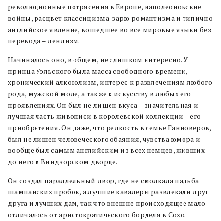
революционные потрясения в Европе, наполеоновские
войны, расцвет классицизма, зарю романтизма и типично
английское явление, вошедшее во все мировые языки без
перевода – дендизм.
Начиналось оно, в общем, не слишком интересно. У
принца Уэльского была масса свободного времени,
хронический алкоголизм, интерес к развлечениям любого
рода, мужской моде, а также к искусству в любых его
проявлениях. Он был не лишен вкуса – значительная и
лучшая часть живописи в королевской коллекции – его
приобретения. Он даже, что редкость в семье Ганноверов,
был не лишен человеческого обаяния, чувства юмора и
вообще был самым английским из всех немцев, живших
до него в Виндзорском дворце.
Он создал параллельный двор, где не смолкала пальба
шампанских пробок, а лучшие кавалеры развлекали друг
друга и лучших дам, так что внешне происходящее мало
отличалось от аристократического борделя в Сохо.