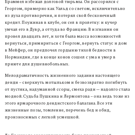
Браммел избежал долговой тюрьмы. Он рассорился с
Георгом, примерно как Уальд со светом, исключительно
из духа противоречия, и потерял свой бесконечный
кредит. Поужинав в клубе, он сел в пролетку: и кучер
умчал его в Дувр, а оттуда во Францию. В изгнании он
провел двадцать лет, и хотя была масса возможностей
вернуться, примириться с Георгом, вернуть статус и дом
в Мейфер, он предпочел гордыню тихой бедности в
Нормандии, где в конце конов сошел с ума и умер в
приюте для душевнобольных.
Мелодраматичность жизненного задания настоящего
денди – сверкнуть мотыльком и безвозвратно погибнуть
от пустяка, надуманной ссоры, смеха ради — надолго стала
модной. Судьба Пушкина и Лермонтова – она ведь тоже из
этого ярмарочного дендистского балагана. Все эти
жизненные позы, томление, перечень бед и обид,
произносимых с легкой усмешкой.