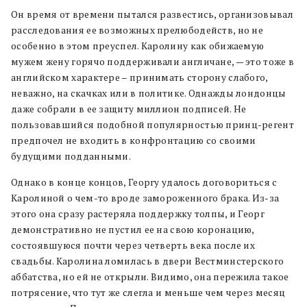
Он время от времени пытался развестись, организовывал
расследования ее возможных прелюбодейств, но не
особенно в этом преуспел. Каролину как обижаемую
мужем жену горячо поддерживали англичане, — это тоже в
английском характере – принимать сторону слабого,
неважно, на скачках или в политике. Однажды лондонцы
даже собрали в ее защиту миллион подписей. Не
пользовавшийся подобной популярностью принц-регент
предпочел не входить в конфронтацию со своими
будущими подданными.
Однако в конце концов, Георгу удалось договориться с
Каролиной о чем-то вроде замороженного брака. Из-за
этого она сразу растеряла поддержку толпы, и Георг
демонстративно не пустил ее на свою коронацию,
состоявшуюся почти через четверть века после их
свадьбы. Каролина ломилась в двери Вестминстерского
аббатства, но ей не открыли. Видимо, она пережила такое
потрясение, что тут же слегла и меньше чем через месяц