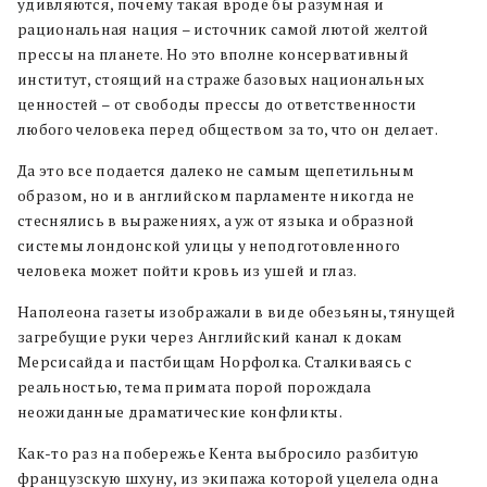
удивляются, почему такая вроде бы разумная и
рациональная нация – источник самой лютой желтой
прессы на планете. Но это вполне консервативный
институт, стоящий на страже базовых национальных
ценностей – от свободы прессы до ответственности
любого человека перед обществом за то, что он делает.
Да это все подается далеко не самым щепетильным
образом, но и в английском парламенте никогда не
стеснялись в выражениях, а уж от языка и образной
системы лондонской улицы у неподготовленного
человека может пойти кровь из ушей и глаз.
Наполеона газеты изображали в виде обезьяны, тянущей
загребущие руки через Английский канал к докам
Мерсисайда и пастбищам Норфолка. Сталкиваясь с
реальностью, тема примата порой порождала
неожиданные драматические конфликты.
Как-то раз на побережье Кента выбросило разбитую
французскую шхуну, из экипажа которой уцелела одна