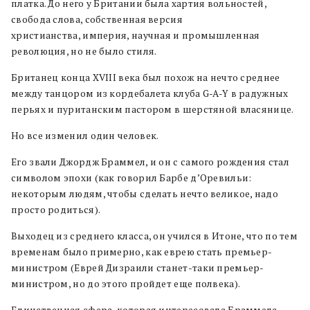
платка. До него у Британии была хартия вольностей,
свобода слова, собственная версия
христианства, империя, научная и промышленная
революция, но не было стиля.
Британец конца XVIII века был похож на нечто среднее
между танцором из кордебалета клуба G-A-Y в радужных
перьях и пуританским пастором в шерстяной власянице.
Но все изменил один человек.
Его звали Джордж Браммел, и он с самого рождения стал
символом эпохи (как говорил Барбе д’Оревильи:
некоторым людям, чтобы сделать нечто великое, надо
просто родиться).
Выходец из среднего класса, он учился в Итоне, что по тем
временам было примерно, как еврею стать премьер-
министром (Еврей Дизраили станет-таки премьер-
министром, но до этого пройдет еще полвека).