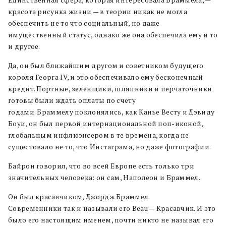
Единственная сфера, которая интересовала Браммела, —
красота рисунка жизни — в теории никак не могла
обеспечить не то что социальный, но даже
имущественный статус, однако же она обеспечила ему и то
и другое.
Да, он был ближайшим другом и советником будущего
короля Георга IV, и это обеспечивало ему бесконечный
кредит. Портные, зеленщики, шляпники и перчаточники
готовы были ждать оплаты по счету
годами. Браммелу поклонялись, как Канье Весту и Дэвиду
Боуи, он был первой интернациональной поп-иконой,
глобальным инфлюэнсером в те времена, когда не
сущестовало не то, что Инстаграма, но даже фотографии.
Байрон говорил, что во всей Европе есть только три
значительных человека: он сам, Наполеон и Браммел.
Он был красавчиком, Джордж Браммел.
Современники так и называли его Beau — Красавчик. И это
было его настоящим именем, почти никто не называл его