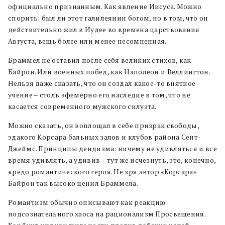
официально признанным. Как явление Иисуса. Можно
спорить: был ли этот галилеянин богом, но в том, что он
действительно жил в Иудее во времена царствования
Августа, вещь более или менее несомненная.
Браммел не оставил после себя великих стихов, как
Байрон. Или военных побед, как Наполеон и Веллингтон.
Нельзя даже сказать, что он создал какое-то внятное
учение – столь эфемерно его наследие в том, что не
касается современного мужского силуэта.
Можно сказать, он воплощал в себе призрак свободы,
эдакого Корсара бальных залов и клубов района Сент-
Джеймс. Принципы дендизма: ничему не удивляться и все
время удивлять, а удивив – тут же исчезнуть, это, конечно,
кредо романтического героя. Не зря автор «Корсара»
Байрон так высоко ценил Браммела.
Романтизм обычно описывают как реакцию
подсознательного хаоса на рационализм Просвещения.