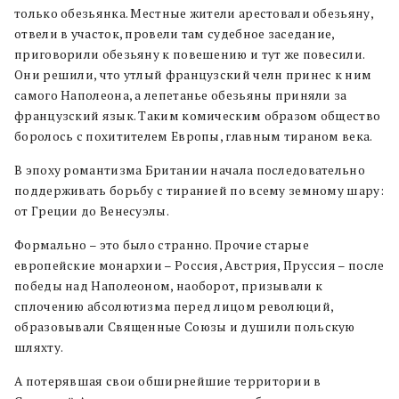
только обезьянка. Местные жители арестовали обезьяну,
отвели в участок, провели там судебное заседание,
приговорили обезьяну к повешению и тут же повесили.
Они решили, что утлый французский челн принес к ним
самого Наполеона, а лепетанье обезьяны приняли за
французский язык. Таким комическим образом общество
боролось с похитителем Европы, главным тираном века.
В эпоху романтизма Британии начала последовательно
поддерживать борьбу с тиранией по всему земному шару:
от Греции до Венесуэлы.
Формально – это было странно. Прочие старые
европейские монархии – Россия, Австрия, Пруссия – после
победы над Наполеоном, наоборот, призывали к
сплочению абсолютизма перед лицом революций,
образовывали Священные Союзы и душили польскую
шляхту.
А потерявшая свои обширнейшие территории в