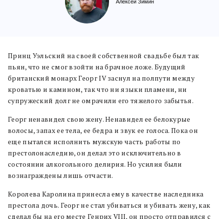
Алексей Зимин
Принц Уэльский на своей собственной свадьбе был так
пьян, что не смог взойти на брачное ложе. Будущий
британский монарх Георг IV заснул на полпути между
кроватью и камином, так что ни языки пламени, ни
супружеский долг не омрачили его тяжелого забытья.
Георг ненавидел свою жену. Ненавидел ее белокурые
волосы, запах ее тела, ее бедра и звук ее голоса. Пока он
еще пытался исполнить мужскую часть работы по
престолонаследию, он делал это исключительно в
состоянии алкогольного делирия. Но усилия были
вознаграждены лишь отчасти.
Королева Каролина принесла ему в качестве наследника
престола дочь. Георг не стал убиваться и убивать жену, как
сделал бы на его месте Генрих VIII, он просто отправился с