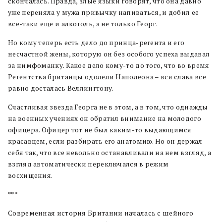
скончалась. Правда, злые языки говорят, что она давно
уже переняла у мужа привычку напиваться, и добил ее
все-таки еще и алкоголь, а не только Георг.
Но кому теперь есть дело до принца-регента и его
несчастной жены, которую он без особого успеха выдавал
за нимфоманку. Какое дело кому-то до того, что во время
Регентства британцы одолели Наполеона – вся слава все
равно досталась Веллингтону.
Счастливая звезда Георга не в этом, а в том, что однажды
на военных учениях он обратил внимание на молодого
офицера. Офицер тот не был каким-то выдающимся
красавцем, если разбирать его анатомию. Но он держал
себя так, что все невольно останавливали на нем взгляд, а
взгляд автоматически переключался в режим
восхищения.
***
Современная история Британии началась с шейного