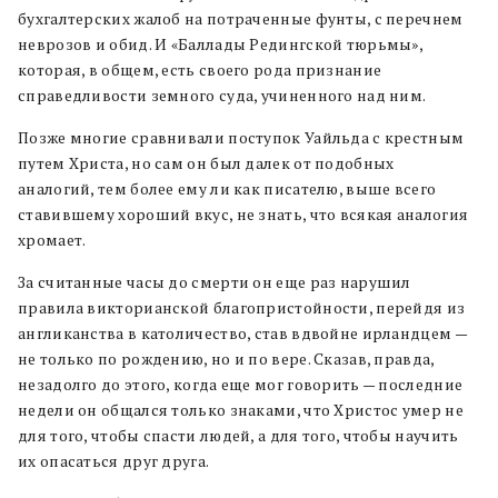
бухгалтерских жалоб на потраченные фунты, с перечнем
неврозов и обид. И «Баллады Редингской тюрьмы»,
которая, в общем, есть своего рода признание
справедливости земного суда, учиненного над ним.
Позже многие сравнивали поступок Уайльда с крестным
путем Христа, но сам он был далек от подобных
аналогий, тем более ему ли как писателю, выше всего
ставившему хороший вкус, не знать, что всякая аналогия
хромает.
За считанные часы до смерти он еще раз нарушил
правила викторианской благопристойности, перейдя из
англиканства в католичество, став вдвойне ирландцем —
не только по рождению, но и по вере. Сказав, правда,
незадолго до этого, когда еще мог говорить — последние
недели он общался только знаками, что Христос умер не
для того, чтобы спасти людей, а для того, чтобы научить
их опасаться друг друга.