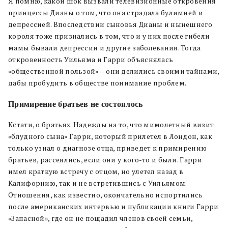
Я помню, какой шок вызвали телевизионные откровения
принцессы Дианы о том, что она страдала булимией и
депрессией. Впоследствии сыновья Дианы и нынешнего
короля тоже признались в том, что и у них после гибели
мамы бывали депрессии и другие заболевания. Тогда
откровенность Уильяма и Гарри объяснялась
«общественной пользой» —они делились своими тайнами,
дабы пробудить в обществе понимание проблем.
Примирение братьев не состоялось
Кстати, о братьях. Надежды на то, что мимолетный визит
«блудного сына» Гарри, который прилетел в Лондон, как
только узнал о диагнозе отца, приведет к примирению
братьев, рассеялись, если они у кого-то и были. Гарри
имел краткую встречу с отцом, но улетел назад в
Калифорнию, так и не встретившись с Уильямом.
Отношения, как известно, окончательно испортились
после американских интервью и публикации книги Гарри
«Запасной», где он не пощадил членов своей семьи,