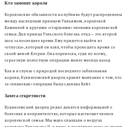
Кто заменит короля
Королевские обязанности на публике будут распределены
между наследным принцем Уильямом, королевой
Камиллой и другими «старшими» членами королевской
семьи. Для принца Уэльского болезнь отца — это второй
шок за последнее время. Ему придется выйти из
«отпуска», который он взял, чтобы проводить время со
своей женой Кэтрин. Она перенесла, судя по всему,
серьезную полостную операцию менее месяца назад.
Как и в случае с природой последнего заболевания
короля, Букингемский дворец хранит молчание о том, что
за «плановая» операция была сделана Кейт.
Завеса секретности
Букингемский дворец редко делится информацией о
болезнях и неприятностях, которые настигают членов
королевской семьи. Мы мало слышали о недугах
королевы Елизаветы II, и лишь в последние годы ее жизни