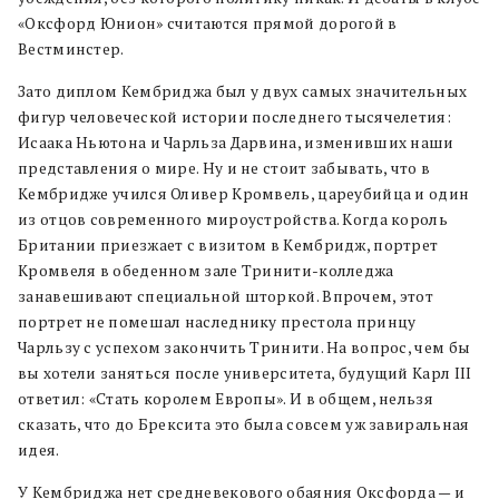
«Оксфорд Юнион» считаются прямой дорогой в
Вестминстер.
Зато диплом Кембриджа был у двух самых значительных
фигур человеческой истории последнего тысячелетия:
Исаака Ньютона и Чарльза Дарвина, изменивших наши
представления о мире. Ну и не стоит забывать, что в
Кембридже учился Оливер Кромвель, цареубийца и один
из отцов современного мироустройства. Когда король
Британии приезжает с визитом в Кембридж, портрет
Кромвеля в обеденном зале Тринити-колледжа
занавешивают специальной шторкой. Впрочем, этот
портрет не помешал наследнику престола принцу
Чарльзу с успехом закончить Тринити. На вопрос, чем бы
вы хотели заняться после университета, будущий Карл III
ответил: «Стать королем Европы». И в общем, нельзя
сказать, что до Брексита это была совсем уж завиральная
идея.
У Кембриджа нет средневекового обаяния Оксфорда — и