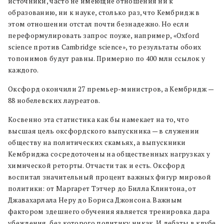
источники, часто не имеющие отношения ни к
образованию, ни к науке, столько раз, что Кембридж в
этом отношении отстал почти безнадежно. Но если
переформулировать запрос поуже, например, «Oxford
science против Cambridge science», то результаты обоих
топонимов будут равны. Примерно по 400 млн ссылок у
каждого.
Оксфорд окончили 27 премьер-министров, а Кембридж —
88 нобелевских лауреатов.
Косвенно эта статистика как бы намекает на то, что
высшая цель оксфордского выпускника — в служении
обществу на политических скамьях, а выпускники
Кембриджа сосредоточены на общественных нагрузках у
химической реторты. Отчасти так и есть. Оксфорд
воспитал значительный процент важных фигур мировой
политики: от Маргарет Тэтчер до Билла Клинтона, от
Джавахарлала Неру до Бориса Джонсона. Важным
фактором здешнего обучения является тренировка дара
убеждения, без которого политику никак. И дебаты в клубе