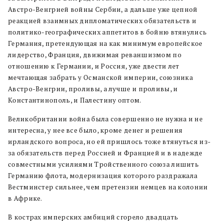
Австро-Венгрией войны Сербии, а дальше уже цепной
реакцией взаимных дипломатических обязательств и
политико-географических аппетитов в бойню втянулись
Германия, претендующая на как минимум европейское
лидерство, Франция, движимая реваншизмом по
отношению к Германии, и Россия, уже двести лет
мечтающая забрать у Османской империи, союзника
Австро-Венгрии, проливы, а лучше и проливы, и
Константинополь, и Палестину оптом.
Великобритании война была совершенно не нужна и не
интересна, у нее все было, кроме денег и решения
ирландского вопроса, но ей пришлось тоже втянуться из-
за обязательств перед Россией и Францией и в надежде
совместными усилиями Тройственного союза лишить
Германию флота, модернизация которого раздражала
Вестминстер сильнее, чем претензии немцев на колонии
в Африке.
В кострах имперских амбиций сгорело двадцать