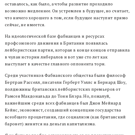
оставалось, как было, а чтобы развитие проходило
возможно медленнее. Он устремлен в будущее, но считает,
что ничего хорошего в том, если будущее наступит прямо
сейчас, не имеется.
На идеологической базе фабианцев и ресурсах
профсоюзного движения в Британии появилась
лейбористская партия, которая в конце концов отправила
в чулан истории либералов и вот уже сто лет как
выступает в качестве главного оппонента тори.
Среди участников Фабианского общества были философ
Бертран Расселл, писатели Герберт Уэллс и Бернард Шоу,
полдюжины британских лейбористских премьеров от
Рамсея Макдональда до Тони Блэра. Но, пожалуй,
важнейшим среди всех фабианцев был Джон Мейнард
Кейнс, экономист, создавший концепцию государства
всеобщего процветания, где социализм (как британский
баронет) женится на деньгах капитализма.