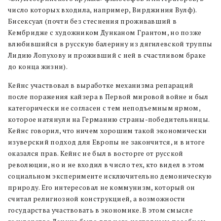
число которых входила, например, Вирджиния Вулф).
Бисексуал (почти без стеснения проживавший в
Кембридже с художником Дунканом Грантом, но позже
влюбившийся в русскую балерину из дягилевской труппы
Лидию Лопухову и проживший с ней в счастливом браке
до конца жизни).
Кейнс участвовал в выработке механизма репараций
после поражения кайзера в Первой мировой войне и был
категорически не согласен с тем неподъемным ярмом,
которое натянули на Германию страны-победительницы.
Кейнс говорил, что ничем хорошим такой экономически
изуверский подход для Европы не закончится, и в итоге
оказался прав. Кейнс не был в восторге от русской
революции, но и не входил в число тех, кто видел в этом
социальном эксперименте исключительно демоническую
природу. Его интересовал не коммунизм, который он
считал религиозной конструкцией, а возможности
государства участвовать в экономике. В этом смысле