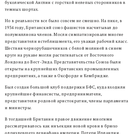
буколической Англии с горсткой нелепых сторонников в
темных шортах.
Но в реальности все было совсем не смешно. На пике, в
1934 году, Британский союз фашистов насчитывал до
полумиллиона членов. Мосли симпатизировали многие
представители истеблишмента, его уважал рабочий класс.
Шествия чернорубашечников с белой молнией в синем
круге на рукаве могли растягиваться от Восточного
Лондона до Вест-Энда. Представительства Союза были
открыты на крупнейших британских промышленных
предприятиях, а также в Оксфорде и Кембридже.
Был создан большой клуб поддержки БФС, куда входили
крупнейшие финансисты, предприниматели,
представители родовой аристократии, члены парламента
и министры.
В тогдашней Британии правое движение многими
рассматривалось как инъекция новой крови в брюхо
одряхлевшего левиафана империи. Потеря Ирландии,