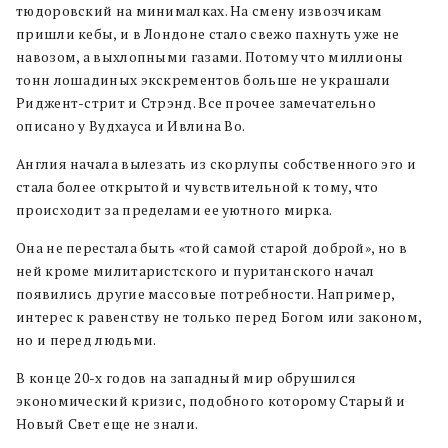
тюдоровский на минималках. На смену извозчикам
пришли кебы, и в Лондоне стало свежо пахнуть уже не
навозом, а выхлопными газами. Потому что миллионы
тонн лошадиных экскрементов больше не украшали
Риджент-стрит и Стрэнд. Все прочее замечательно
описано у Вудхауса и Ивлина Во.
Англия начала вылезать из скорлупы собственного эго и
стала более открытой и чувствительной к тому, что
происходит за пределами ее уютного мирка.
Она не перестала быть «той самой старой доброй», но в
ней кроме милитаристского и пуританского начал
появились другие массовые потребности. Например,
интерес к равенству не только перед Богом или законом,
но и перед людьми.
В конце 20-х годов на западный мир обрушился
экономический кризис, подобного которому Старый и
Новый Свет еще не знали.