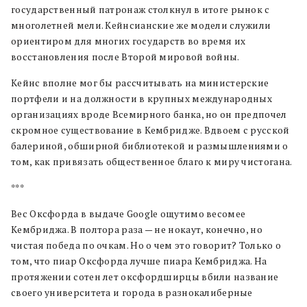
государственный патронаж столкнул в итоге рынок с
многолетней мели. Кейнсианские же модели служили
ориентиром для многих государств во время их
восстановления после Второй мировой войны.
Кейнс вполне мог бы рассчитывать на министерские
портфели и на должности в крупных международных
организациях вроде Всемирного банка, но он предпочел
скромное существование в Кембридже. Вдвоем с русской
балериной, обширной библиотекой и размышлениями о
том, как привязать общественное благо к миру чистогана.
***
Вес Оксфорда в выдаче Google ощутимо весомее
Кембриджа. В полтора раза — не нокаут, конечно, но
чистая победа по очкам. Но о чем это говорит? Только о
том, что пиар Оксфорда лучше пиара Кембриджа. На
протяжении сотен лет оксфордширцы вбили название
своего университета и города в разнокалиберные