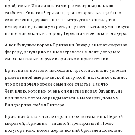
проблемы в Индии многими рассматривались как
слабость. Уинстон Черчилль, для которого всегда было
свойственно держать нос по ветру, тоже считал, что
империя не должна умереть, но у него хватило ума и вкуса
не посматривать в сторону Германии и ее нового лидера.
А вот будущий король Британии Эдуард симпатизировал
фюреру, регулярно с ним встречался и даже довольно
умело выкидывал руку в арийском приветствии.
Британцам повезло: наследник престола сильно увлекся
разведенной американской актрисой, настолько сильно,
что предпочел короне семейное счастье. Так что
Черчиллю, который очень симпатизировал Эдуарду, не
пришлось потом оправдываться в мемуарах, почему
Виндзор так любил Гитлера.
Британия была в числе стран-победительниц в Первой
мировой, Германия — главной проигравшей. После
полутора миллионов жертв всякий британец довольно