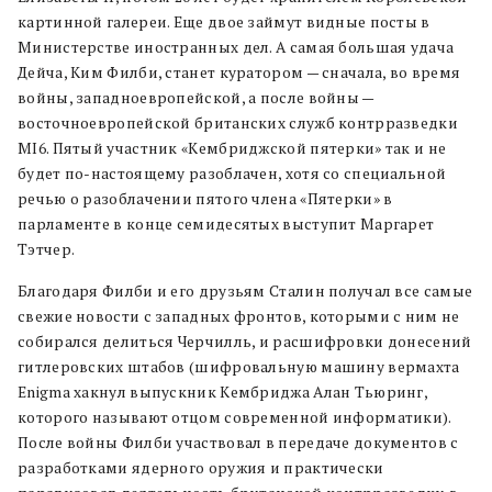
картинной галереи. Еще двое займут видные посты в
Министерстве иностранных дел. А самая большая удача
Дейча, Ким Филби, станет куратором — сначала, во время
войны, западноевропейской, а после войны —
восточноевропейской британских служб контрразведки
MI6. Пятый участник «Кембриджской пятерки» так и не
будет по-настоящему разоблачен, хотя со специальной
речью о разоблачении пятого члена «Пятерки» в
парламенте в конце семидесятых выступит Маргарет
Тэтчер.
Благодаря Филби и его друзьям Сталин получал все самые
свежие новости с западных фронтов, которыми с ним не
собирался делиться Черчилль, и расшифровки донесений
гитлеровских штабов (шифровальную машину вермахта
Enigma хакнул выпускник Кембриджа Алан Тьюринг,
которого называют отцом современной информатики).
После войны Филби участвовал в передаче документов с
разработками ядерного оружия и практически