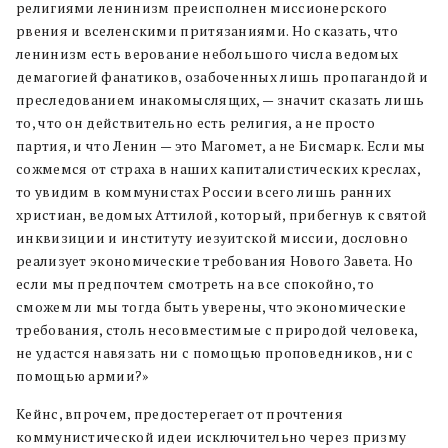
религиями ленинизм преисполнен миссионерского
рвения и вселенскими притязаниями. Но сказать, что
ленинизм есть верование небольшого числа ведомых
демагогией фанатиков, озабоченных лишь пропагандой и
преследованием инакомыслящих, — значит сказать лишь
то, что он действительно есть религия, а не просто
партия, и что Ленин — это Магомет, а не Бисмарк. Если мы
сожмемся от страха в наших капиталистических креслах,
то увидим в коммунистах России всего лишь ранних
христиан, ведомых Аттилой, который, прибегнув к святой
инквизиции и институту иезуитской миссии, дословно
реализует экономические требования Нового Завета. Но
если мы предпочтем смотреть на все спокойно, то
сможем ли мы тогда быть уверены, что экономические
требования, столь несовместимые с природой человека,
не удастся навязать ни с помощью проповедников, ни с
помощью армии?»
Кейнс, впрочем, предостерегает от прочтения
коммунистической идеи исключительно через призму