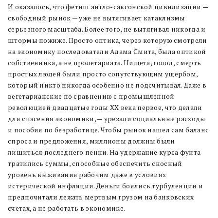
И оказалось, что фетиш англо-саксонской цивилизации —
свободный рынок — уже не вытягивает катаклизмы
серьезного масштаба. Более того, не вытягивал никогда и
штормы пожиже. Просто оптика, через которую смотрели
на экономику последователи Адама Смита, была оптикой
собственника, а не пролетариата. Нищета, голод, смерть
простых людей были просто сопутствующим ущербом,
который никто никогда особенно не подсчитывал. Даже в
вегетарианские по сравнению с промышленной
революцией двадцатые годы XX века первое, что делали
для спасения экономики, — урезали социальные расходы
и пособия по безработице. Чтобы рынок нашел сам баланс
спроса и предложения, миллионы должны были
лишиться последнего пенни. На удержание курса фунта
тратились суммы, способные обеспечить сносный
уровень выживания рабочим даже в условиях
истерической инфляции. Деньги боялись турбуленции и
предпочитали лежать мертвым грузом на банковских
счетах, а не работать в экономике.