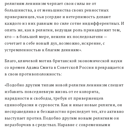
религиям ленинизм черпает свои силы не от
большинства, а от меньшинства своих ревностных
приверженцев, чьи усердие и нетерпимость делают
каждого из них равным по силе сотне индифферентных. И
опять же, как в религии, ведущая роль принадлежит тем,
кто — в большей мере, нежели их последователи —
сочетает в себе новый дух, возможно, искренне, с
устремленностью к благим деяниям».
Благо, ключевой мотив британской экономической науки
со времен Адама Смита в Советской России превращается
в свою противоположность:
«Подобно другим типам новой религии ленинизм спешит
избавить повседневную жизнь от ее колорита,
нарядности и свободы, требуя от приверженцев
единообразия и суровости. Как и иные новые религии, он
несправедливо и безжалостно преследует тех, кто активно
выступает против. Подобно другим новым религиям он
неразборчив в средствах. Наравне с современными