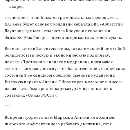
— дворец.
Типичность подобных матримониальных сделок уже в
XXI веке будет основой коллизии сериала BBC «Аббатство
Даунтон», где мать семейства Кроули в исполнении
Элизабет МакГоверн — дочка американских толстосумов.
Великосветский антисемитизм, также имевший под собой
больше эстетическую и экономическую подоплеку,
нежели «Протоколы сионских мудрецов», изживался
сложнее, видимо, потому что обладатели новых еврейских
состояний не слишком спешили сменить иудаизм на
Высокую церковь Англии. Образ еврея в салонах и прессе
начала века был сродни карикатурам на нэпманов в
советских «Окнах РОСТа».
***
Вопреки пророчествам Маркса, в Англии не возникло
широкого и эффективного рабочего движения, хотя