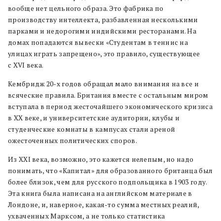
вообще нет цельного образа. Это фабрика по
производству интеллекта, разбавленная несколькими
парками и недорогими индийскими ресторанами. На
домах попадаются вывески «Студентам в теннис на
улицах играть запрещено», это правило, существующее
с XVI века.
Кембридж 20-х годов обращал мало внимания на все и
всяческие правила. Британия вместе с остальным миром
вступала в период жесточайшего экономического кризиса
в XX веке, и университетские аудитории, клубы и
студенческие комнаты в кампусах стали ареной
ожесточенных политических споров.
Из XXI века, возможно, это кажется нелепым, но надо
понимать, что «Капитал» для образованного британца был
более близок, чем для русского подпольщика в 1903 году.
Эта книга была написана на английском материале в
Лондоне, и, наверное, какая-то сумма местных реалий,
ухваченных Марксом, а не только статистика