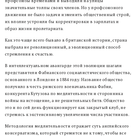
профсоюзы временами и выводили на улицы
значительные толпы своих членов. Но у профсоюзного
движения не было задачи изменить общественный строй,
их вполне устроили бы корректировки в зарплатах и
образ жизни пролетариата.
Как это чаще всего бывало в британской истории, страна
выбрала не революционный, а эволюционный способ
стремления к счастью.
В интеллектуальном авангарде этой эволюции шагали
представители Фабианского социалистического общества,
основанного в Лондоне в 1884 году. Название общество
получило в честь римского военачальника Фабия,
конкурента Кутузова по медлительности и сторонника
войны на истощение, а не решительных битв. Общество
это и по сей день функционирует как закрытый клуб, не
стремясь к экстенсивному увеличению числа участников.
Методология медлительности отражает суть английского
консерватизма, который стремится не к тому, чтобы все