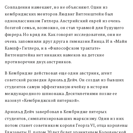
Совпадения намекают, но не объясняют. Один из
кембриджских менторов Людвиг Витгенштейн был
одноклассником Гитлера. Австрийский еврей из очень
богатой семьи, возможно, он стал травмой для будущего
фюрера. Но вряд ли. Как говорят исследователи, они не
очень запомнили друг друга в гимназии Линца. И в «Майн
Кампф» Гитлера, и в «Философском трактате»
Витгенштейна нет никаких намеков на детские
противоречия двух австрияков.
В Кембридже действовал еще один австрияк, агент
советской разведки Арнольд Дейч. Он создал из бывших
студентов самую эффективную ячейку в истории
международного шпионажа. Десятилетиями позже ее
назовут «Кембриджской пятеркой».
Арнольд Дейч завербовал в Кембридже пятерых
студентов, симпатизировавших марксизму. Один из них
потом станет советником короля Георга VI, отца королевы
Елизаветы II, потом 20 лет будет хранителем Королевской