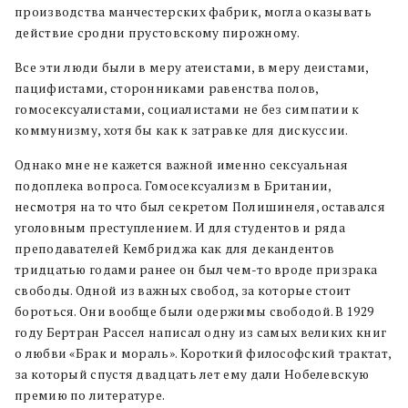
производства манчестерских фабрик, могла оказывать
действие сродни прустовскому пирожному.
Все эти люди были в меру атеистами, в меру деистами,
пацифистами, сторонниками равенства полов,
гомосексуалистами, социалистами не без симпатии к
коммунизму, хотя бы как к затравке для дискуссии.
Однако мне не кажется важной именно сексуальная
подоплека вопроса. Гомосексуализм в Британии,
несмотря на то что был секретом Полишинеля, оставался
уголовным преступлением. И для студентов и ряда
преподавателей Кембриджа как для декандентов
тридцатью годами ранее он был чем-то вроде призрака
свободы. Одной из важных свобод, за которые стоит
бороться. Они вообще были одержимы свободой. В 1929
году Бертран Рассел написал одну из самых великих книг
о любви «Брак и мораль». Короткий философский трактат,
за который спустя двадцать лет ему дали Нобелевскую
премию по литературе.