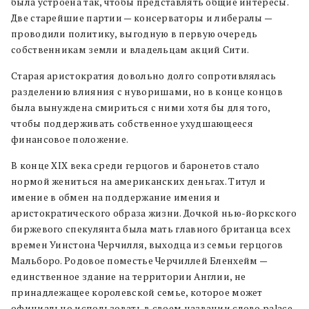
была устроена так, чтобы представлять общие интересы.
Две старейшие партии — консерваторы и либералы —
проводили политику, выгодную в первую очередь
собственникам земли и владельцам акций Сити.
Старая аристократия довольно долго сопротивлялась
разделению влияния с нуворишами, но в конце концов
была вынуждена смириться с ними хотя бы для того,
чтобы поддерживать собственное ухудшающееся
финансовое положение.
В конце XIX века среди герцогов и баронетов стало
нормой жениться на американских деньгах. Титул и
имение в обмен на поддержание имения и
аристократического образа жизни. Дочкой нью-йоркского
биржевого спекулянта была мать главного британца всех
времен Уинстона Черчилля, выходца из семьи герцогов
Мальборо. Родовое поместье Черчиллей Бленхейм —
единственное здание на территории Англии, не
принадлежащее королевской семье, которое может
официально использовать в своем названии слово palace