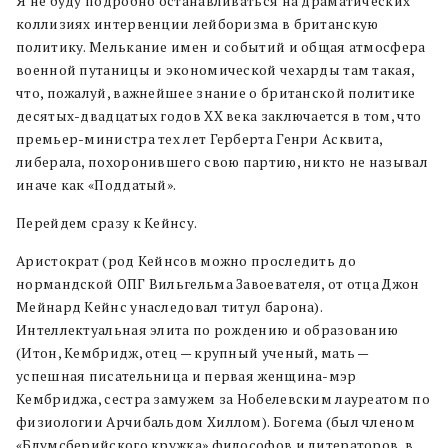
Я не буду подробно останавливаться на драматических
коллизиях интервенции лейборизма в британскую
политику. Мелькание имен и событий и общая атмосфера
военной путаницы и экономической чехарды там такая,
что, пожалуй, важнейшее знание о британской политике
десятых-двадцатых годов XX века заключается в том, что
премьер-министра тех лет Герберта Генри Асквита,
либерала, похоронившего свою партию, никто не называл
иначе как «Поддатый».
Перейдем сразу к Кейнсу.
Аристократ (род Кейнсов можно проследить до
нормандской ОПГ Вильгельма Завоевателя, от отца Джон
Мейнард Кейнс унаследовал титул барона).
Интеллектуальная элита по рождению и образованию
(Итон, Кембридж, отец — крупный ученый, мать —
успешная писательница и первая женщина-мэр
Кембриджа, сестра замужем за Нобелевским лауреатом по
физиологии Арчибальдом Хиллом). Богема (был членом
«Блумсберийского кружка» философов и литераторов, в