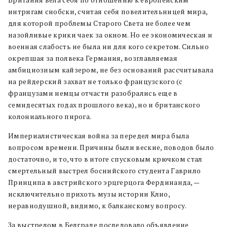
Британия вела себя по отношению к европейским
интригам снобски, считая себя повелительницей мира,
для которой проблемы Старого Света не более чем
назойливые крики чаек за окном. Но ее экономическая и
военная слабость не была ни для кого секретом. Сильно
окрепшая за полвека Германия, возглавляемая
амбициозным кайзером, не без оснований рассчитывала
на рейдерский захват не только французского (с
французами немцы отчасти разобрались еще в
семидесятых годах прошлого века), но и британского
колониального пирога.
Империалистическая война за передел мира была
вопросом времени. Причины были веские, поводов было
достаточно, и то, что в итоге спусковым крючком стал
смертельный выстрел боснийского студента Гаврило
Принципа в австрийского эрцгерцога Фердинанда, —
исключительно прихоть музы истории Клио,
неравнодушной, видимо, к балканскому вопросу.
За выстрелом в Белграде последовало объявление