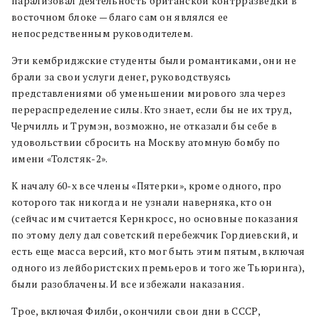
парализовал деятельность британской контрразведки в
восточном блоке — благо сам он являлся ее
непосредственным руководителем.
Эти кембриджские студенты были романтиками, они не
брали за свои услуги денег, руководствуясь
представлениями об уменьшении мирового зла через
перераспределение силы. Кто знает, если бы не их труд,
Черчилль и Трумэн, возможно, не отказали бы себе в
удовольствии сбросить на Москву атомную бомбу по
имени «Толстяк-2».
К началу 60-х все члены «Пятерки», кроме одного, про
которого так никогда и не узнали наверняка, кто он
(сейчас им считается Кернкросс, но основные показания
по этому делу дал советский перебежчик Гордиевский, и
есть еще масса версий, кто мог быть этим пятым, включая
одного из лейбористских премьеров и того же Тьюринга),
были разоблачены. И все избежали наказания.
Трое, включая Филби, окончили свои дни в СССР,