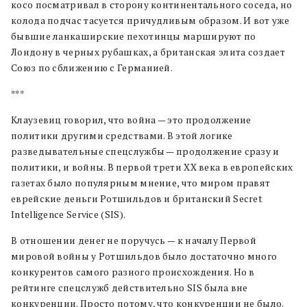
косо посматривал в сторону континентального соседа, но
колода подчас тасуется причудливым образом. И вот уже
бывшие ланкаширские пехотинцы маршируют по
Лондону в черных рубашках, а британская элита создает
Союз по сближению с Германией.
***
Клаузевиц говорил, что война — это продолжение
политики другими средствами. В этой логике
разведывательные спецслужбы — продолжение сразу и
политики, и войны. В первой трети XX века в европейских
газетах было популярным мнение, что миром правят
еврейские деньги Ротшильдов и британский Secret
Intelligence Service (SIS).
В отношении денег не поручусь — к началу Первой
мировой войны у Ротшильдов было достаточно много
конкурентов самого разного происхождения. Но в
рейтинге спецслужб действительно SIS была вне
конкуренции. Просто потому, что конкуренции не было.