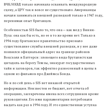
ВЧК/НКВД только начинала осваивать международную
сцену, а ЦРУ так и вовсе не существовало. Американцы
начали заниматься внешней разведкой только в 1947 году,
перенимая опыт британцев.
Особенностью SIS было то, что она — как мед у Винни-
Пуха: она как бы есть, но ее в то же время нет. Только в
1994 году британское правительство признало
существование службы внешней разведки, и у нее даже
появился официальный адрес на границе районов
Воксхолл и Баттерси: зловещего вида бруталистская
цитадель на берегу Темзы, зиккурат государственных
тайн и заговоров, так эффектно разнесенный в щепы в
одном из фильмов про Джеймса Бонда.
Но и по сей день о SIS нет никакой открытой
информации. Неизвестен ее бюджет, нет отчета об
операциях, засекречены имена всех сотрудников кроме
руководителя. Его имя парламентарии потребовали
выдать как раз в 1994 году. И это единственная уступка