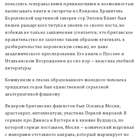
пользуясь генеральскими привилегиями и возможностью
выписывать книги и сигареты из Лондона. Хранитель
Королевской картинной галереи сэр Энтони Блант был
лишен рыцарского титула и уволен со своего поста, но
избежал не только заключения (считается, что британское
правительство не захотело таким образом втягивать в
разбирательство королевскую семью), но даже
академического преследования. Его книги о Пуссене и
Итальянском Возрождении до сих пор — классика учебной
литературы.
Коммунизм в глазах образованного молодого человека
тридцатых годов был единственной серьезной
альтернативой фашизму.
Лидером британских фашистов был Освальд Мосли,
аристократ, интеллектуал, участник Первой мировой. В
сериале про Дживса и Вустера и в книжке Вудхауса, по
которой сериал поставлен, Мосли — комический маргинал
с манерами отставного капрала, который марширует по