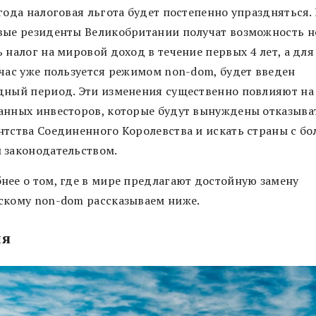
 года налоговая льгота будет постепенно упраздняться.
вые резиденты Великобритании получат возможность н
 налог на мировой доход в течение первых 4 лет, а для 
йчас уже пользуется режимом non-dom, будет введен
дный период. Эти изменения существенно повлияют на
анных инвесторов, которые будут вынуждены отказыва
нтства Соединенного Королевства и искать страны с бо
 законодательством.
нее о том, где в мире предлагают достойную замену
скому non-dom рассказываем ниже.
ия