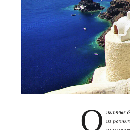
О
пытные б
из разны