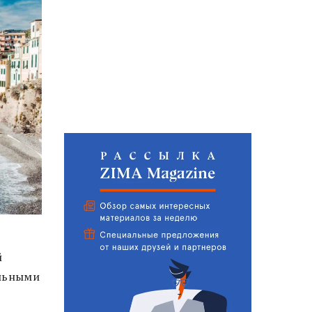
й
ельными