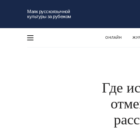
Маяк русскоязычной
культуры за рубежом
ОНЛАЙН
ЖУ
Где и
отме
рас