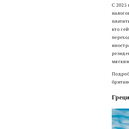
С 2025
налого
платить
кто се
перехо
иностр
резиде
мягким
Подроб
британ
Грец