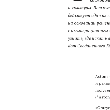
космопол
и культуры. Вот уж
действует один из 
на основании решен
с иммиграционным 
узнать, где искать
dom Соединенного К
Astons
и рело
получе
(*Aston
«Статус