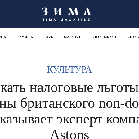
РНАЛ
АФИША
КЛУБ
МАГАЗИН
ZIMA IMPACT
ZIMA
КУЛЬТУРА
скать налоговые льготы
ны британского non-
сказывает эксперт комп
Astons