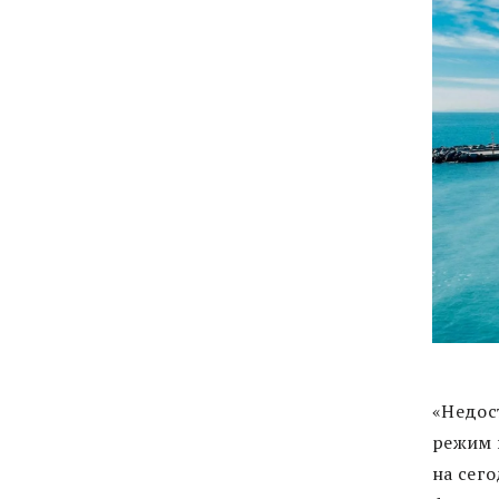
«Недос
режим 
на сег