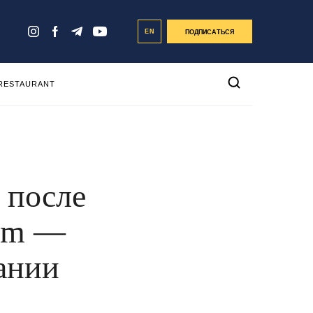
EN
ПОДПИСАТЬСЯ
 RESTAURANT
 после
dom —
ании