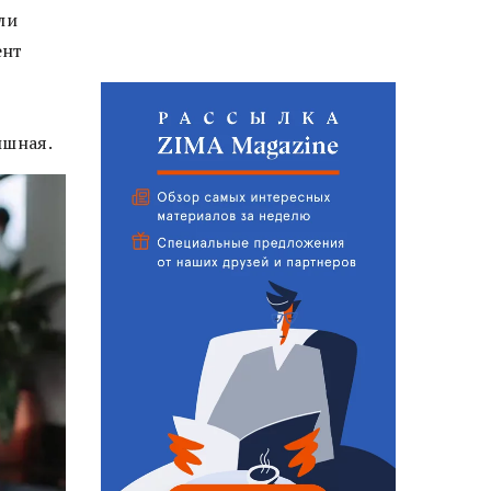
ли
ент
ышная.