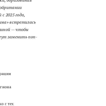
ки, образования
кобритании
с 2025 года,
Зима» встретилась
ышной — чтобы
гут заменить non-
грации
егиона
о с тех