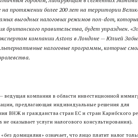
итичным городом, лидирующим в сегментах экономи
е на протяжении более 200 лет на территории Вели
самых выгодных налоговых режимов non-dom, который 
ия британского правительства, будет упразднен. «
экспертом компании Astons в Лондоне — Юлией Заб
 альтернативные налоговые программы, которые смо
оролевства.
 — ведущая компания в области инвестиционной имми
кации, предлагающая индивидуальные решения для
ния ВНЖ и гражданства стран ЕС и стран Карибского р
s не оказывает услуги налогового консультирования).
 «без домицилия» означает, что лицо платит налог тольк