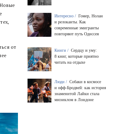
 Новые
е
Интересно /
Гомер, Нолан
тех,
и релоканты. Как
современные эмигранты
повторяют путь Одиссея
ться от
Книги /
Сердцу и уму:
лее
8 книг, которые приятно
читать на отдыхе
Люди /
Собаки в космосе
и офф-Бродвей: как история
знаменитой Лайки стала
мюзиклом в Лондоне