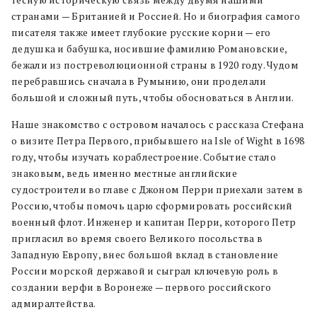
странами — Британией и Россией. Но и биография самого
писателя также имеет глубокие русские корни — его
дедушка и бабушка, носившие фамилию Романовские,
бежали из постреволюционной страны в 1920 году. Чудом
перебравшись сначала в Румынию, они проделали
большой и сложный путь, чтобы обосноваться в Англии.
Наше знакомство с островом началось с рассказа Стефана
о визите Петра Первого, прибывшего на Isle of Wight в 1698
году, чтобы изучать кораблестроение. Событие стало
знаковым, ведь именно местные английские
судостроители во главе с Джоном Перри приехали затем в
Россию, чтобы помочь царю сформировать российский
военный флот. Инженер и капитан Перри, которого Петр
пригласил во время своего Великого посольства в
Западную Европу, внес большой вклад в становление
России морской державой и сыграл ключевую роль в
создании верфи в Воронеже — первого российского
адмиралтейства.