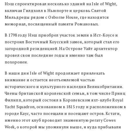
Нэш спроектировал несколько зданий на Isle of Wight,
включая Гилдхолл в Ньюпорте и церковь Святой
Мильдреды рядом с Osborne House, где находится
мемориал, посвященный памяти Романовых.
В 1798 году Нэш приобрел участок земли в Ист-Коусе и
построил Восточный Коусский замок, который стал его
загородной резиденцией. На Острове Уайт архитектор
провел свои последние годы и именно там был
похоронен.
В наши дни Isle of Wight продолжает привлекать
внимание и остается неотъемлемой частью
исторического и культурного наследия Великобритании.
Члены британской королевской семьи, в том числе Принц
Филипп, который состоял в Королевском яхт-клубе Royal
Yacht Squadron, основанном в 1815 году и расположенном в
городе Каус, часто посещали и посещают остров. Кстати,
именно этот клуб проводит знаменитую регату Cowes
Week, о которой мы упомянули выше, и куда прибывали