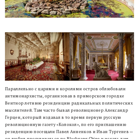
Параллельно с царями и королями остров облюбовали
антимонархисты, организовав в приморском городке
Вентнор летнюю резиденцию радикальных политических
мыслителей. Там часто бывал революционер Александр
Герцен, который издавал в то время первую русскую
революционную газету «Колокол», по его приглашению
резиденцию посещали Павел Анненков и Иван Тургенев —
он любил прогуливаться по Blackgang Chine и искать там