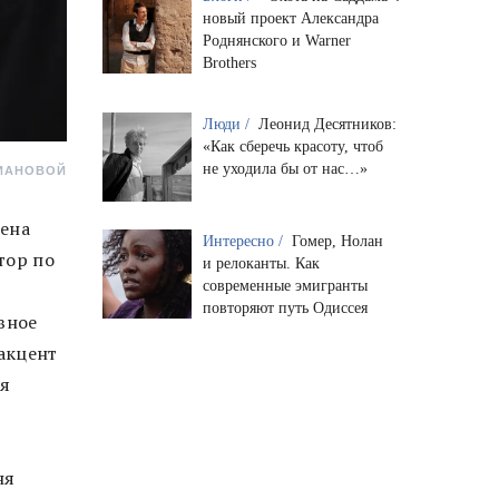
новый проект Александра
Роднянского и Warner
Brothers
Люди /
Леонид Десятников:
«Как сберечь красоту, чтоб
не уходила бы от нас…»
РИАНОВОЙ
лена
Интересно /
Гомер, Нолан
тор по
и релоканты. Как
современные эмигранты
повторяют путь Одиссея
вное
акцент
 я
ня