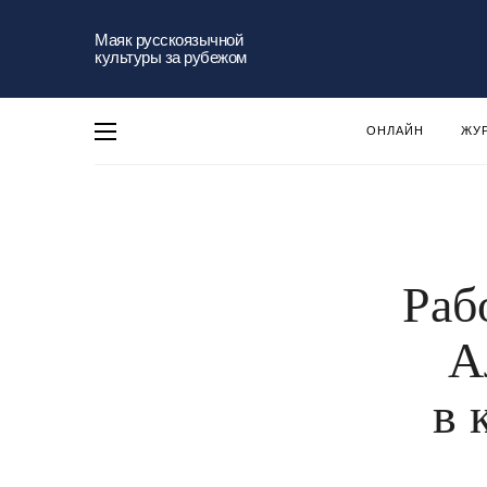
Маяк русскоязычной
культуры за рубежом
ОНЛАЙН
ЖУ
Раб
А
в 