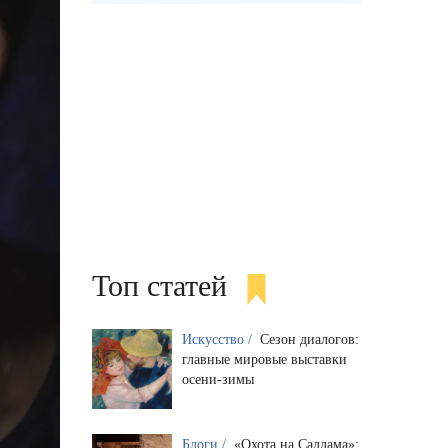
Топ статей
Искусство /
Сезон диалогов:
главные мировые выставки
осени-зимы
Блоги /
«Охота на Саддама»: