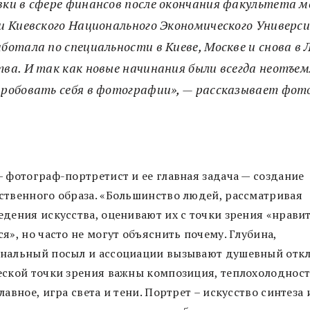
ки в сфере финансов после окончания факультета 
и Киевского Национального Экономического Универс
ботала по специальности в Киеве, Москве и снова в Л
тва. И так как новые начинания были всегда неотъе
пробовать себя в фотографии», — рассказывает фот
— фотограф-портретист и ее главная задача — создание
ственного образа. «Большинство людей, рассматривая
едения искусства, оценивают их с точки зрения «нравит
я», но часто не могут объяснить почему. Глубина,
нальный посыл и ассоциации вызывают душевный откли
еской точки зрения важны композиция, теплохолодност
лавное, игра света и тени. Портрет – искусство синтеза 