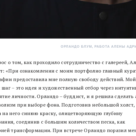
ОРЛАНДО БЛУМ, РАБОТА АЛЕНЫ АД
ос о том, как проходило сотрудничество с галереей, А
ет: «При ознакомлении с моим портфолио главный кура
афии предоставила мне полную свободу действий. Мой
 шаг – это идея и художественный отбор через интуити
ятие личности. Орландо – буддист, и я решила сделать 
волизм при выборе фона. Подготовив небольшой холст,
а на него синюю краску, олицетворяющую глубину
нания, соединив с большим количеством песка, как
рией трансформации. При встрече Орландо поразил ме