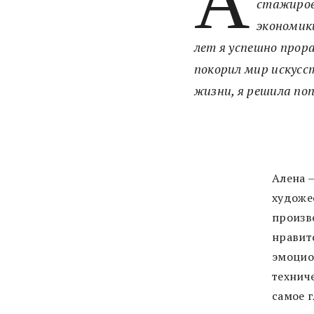
А
стажиров
экономик
лет я успешно прора
покорил мир искусс
жизни, я решила по
Алена 
художе
произв
нравитс
эмоцио
технич
самое г