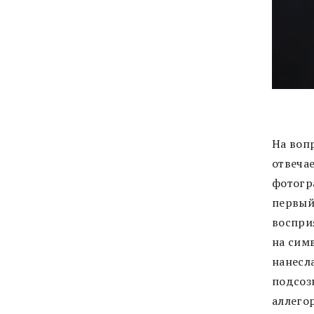
На вопр
отвеча
фотогр
первый
воспри
на сим
нанесл
подсоз
аллего