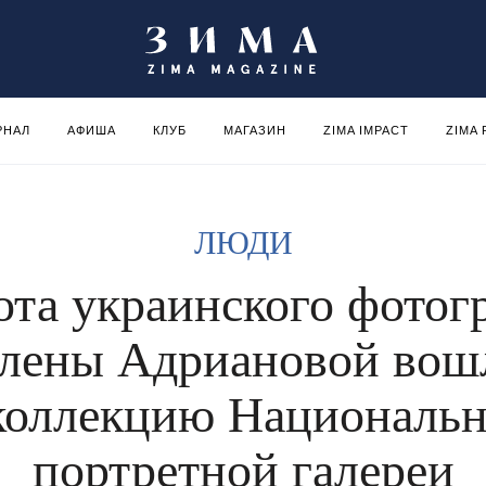
РНАЛ
АФИША
КЛУБ
МАГАЗИН
ZIMA IMPACT
ZIMA
ЛЮДИ
ота украинского фотог
лены Адриановой вош
коллекцию Националь
портретной галереи