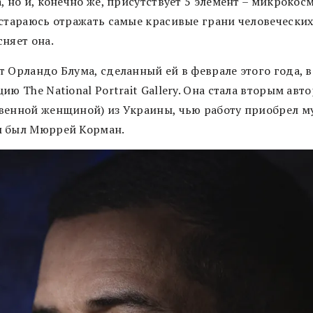
, но и, конечно же, присутствует 5 элемент – микрокосм
 стараюсь отражать самые красивые грани человеческих
сняет она.
т Орландо Блума, сделанный ей в феврале этого года, 
ию The National Portrait Gallery. Она стала вторым авт
венной женщиной) из Украины, чью работу приобрел м
 был Мюррей Корман.