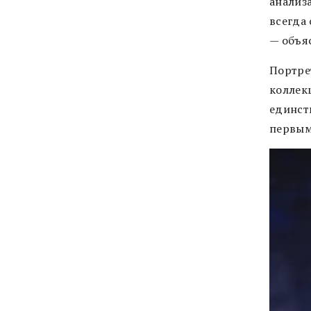
анализа
всегда
— объя
Портре
коллекц
единст
первым