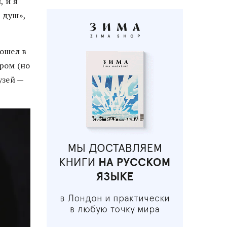
, и я
 душ»,
вошел в
ором (но
узей —