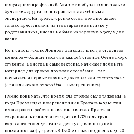
популярной профессией. Анатомии обучаются не только
будущие хирурги, но и терапевты с судебными
экспертами. На прозекторские столы пока попадают
только преступники: их тела заранее выкупают у
родственников, иногда в обмен на хорошую одежду для
казни.
Но в одном только Лондоне двадцать школ, а студентов-
медиков — больше тысячи в каждой столице. Очень скоро
студенты, а иногда и сами лекторы, начинают добывать
материал для уроков другими способами — так
появляются первые «ночные доктора» или
resurrectionists
(от английского
resurrection
— «воскрешение»).
Нужно понимать, что время для страны было тяжелым: в
годы Промышленной революции в Британию хлынули
иммигранты, работы на всех не хватало. При этом
сохранились свидетельства, что в 1785 году труп
взрослого стоил две гинеи, дети уходили по цене 6
шиллингов за фут роста. В 1820-е ставка поднялась до 20