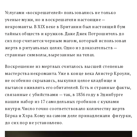
Услугами «воскрешателей» пользовались не только
ученые мужи, но и воскрешатели настоящие —
некроманты. В XIX веке в Британии был настоящий бум
тайных обществ и кружков. Даже Джек Потрошитель до
сих пор считается черным магом, который использовал
жертв в ритуальных целях. Одно из доказательств —
странные символы, вырезанные на телах.
Воскрешение из мертвых считалось высшей степенью
мастерства некроманта. Уже в конце века Алистер Кроули,
не особенно скрываясь, выкупил целое кладбище и
пытался оживлять его обитателей. Есть и странные факты,
связанные с убийствами — так, в 1836 году в Эдинбурге
нашли набор из 17 самодельных гробиков с куклами
внутри. Число точно соответствовало количеству жертв
Бёрка и Хэра. Кому на самом деле принадлежали фигурки,
до сих пор не установлено.