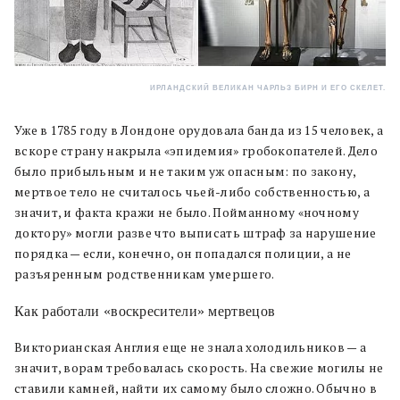
ИРЛАНДСКИЙ ВЕЛИКАН ЧАРЛЬЗ БИРН И ЕГО СКЕЛЕТ.
Уже в 1785 году в Лондоне орудовала банда из 15 человек, а
вскоре страну накрыла «эпидемия» гробокопателей. Дело
было прибыльным и не таким уж опасным: по закону,
мертвое тело не считалось чьей-либо собственностью, а
значит, и факта кражи не было. Пойманному «ночному
доктору» могли разве что выписать штраф за нарушение
порядка — если, конечно, он попадался полиции, а не
разъяренным родственникам умершего.
Как работали «воскресители» мертвецов
Викторианская Англия еще не знала холодильников — а
значит, ворам требовалась скорость. На свежие могилы не
ставили камней, найти их самому было сложно. Обычно в