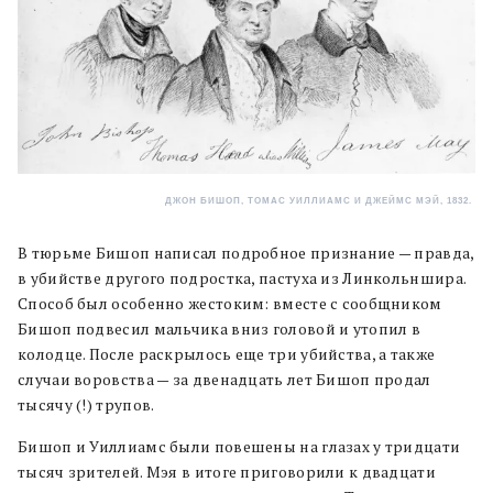
ДЖОН БИШОП, ТОМАC УИЛЛИАМС И ДЖЕЙМС МЭЙ, 1832.
В тюрьме Бишоп написал подробное признание — правда,
в убийстве другого подростка, пастуха из Линкольншира.
Способ был особенно жестоким: вместе с сообщником
Бишоп подвесил мальчика вниз головой и утопил в
колодце. После раскрылось еще три убийства, а также
случаи воровства — за двенадцать лет Бишоп продал
тысячу (!) трупов.
Бишоп и Уиллиамс были повешены на глазах у тридцати
тысяч зрителей. Мэя в итоге приговорили к двадцати