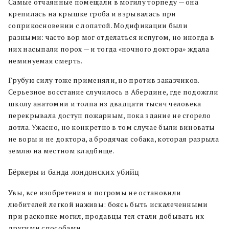
Самые отчаянные помещали в могилу торпеду — она
крепилась на крышке гроба и взрывалась при
соприкосновении с лопатой. Модификации были
разными: часто вор мог отделаться испугом, но иногда в
них насыпали порох — и тогда «ночного доктора» ждала
неминуемая смерть.
Грубую силу тоже применяли, но против заказчиков.
Серьезное восстание случилось в Абердине, где подожгли
школу анатомии и толпа из двадцати тысяч человека
перекрывала доступ пожарным, пока здание не сгорело
дотла. Ужасно, но конкретно в том случае были виноваты
не воры и не доктора, а бродячая собака, которая разрыла
землю на местном кладбище.
Бёркеры и банда лондонских убийц
Увы, все изобретения и погромы не остановили
любителей легкой наживы: боясь быть искалеченными
при раскопке могил, продавцы тел стали добывать их
другими способами.