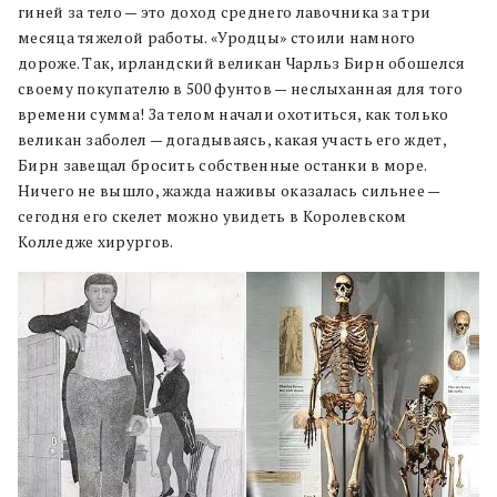
гиней за тело — это доход среднего лавочника за три
месяца тяжелой работы. «Уродцы» стоили намного
дороже. Так, ирландский великан Чарльз Бирн обошелся
своему покупателю в 500 фунтов — неслыханная для того
времени сумма! За телом начали охотиться, как только
великан заболел — догадываясь, какая участь его ждет,
Бирн завещал бросить собственные останки в море.
Ничего не вышло, жажда наживы оказалась сильнее —
сегодня его скелет можно увидеть в Королевском
Колледже хирургов.