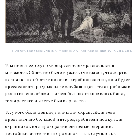
ГРАВЮРА BODY SNATCHERS AT WORK IN A GRAVEYARD OF NEW YORK CITY, 1868.
Тем не менее, слух о «воскресителях» разносился и
множился. Общество было в ужасе: считалось, что жертва
не только не обретет покоя в загробной жизни, но и будет
преследовать родных на земле. Защищать тела пробовали
разными способами — и чем больше становилось банд,
тем яростнее и жестче были средства.
Те, у кого были деньги, нанимали охрану. Если тело
представляло большой интерес, грабители подкупали
охранников или проворачивали целые операции,
достойные детективных романов — так случилось с