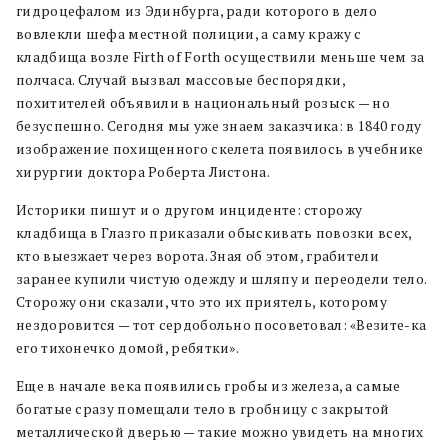
гидроцефалом из Эдинбурга, ради которого в дело
вовлекли шефа местной полиции, а саму кражу с
кладбища возле Firth of Forth осуществили меньше чем за
полчаса. Случай вызвал массовые беспорядки,
похитителей объявили в национальный розыск — но
безуспешно. Сегодня мы уже знаем заказчика: в 1840 году
изображение похищенного скелета появилось в учебнике
хирургии доктора Роберта Листона.
Историки пишут и о другом инциденте: сторожу
кладбища в Глазго приказали обыскивать повозки всех,
кто выезжает через ворота. Зная об этом, грабители
заранее купили чистую одежду и шляпу и переодели тело.
Сторожу они сказали, что это их приятель, которому
нездоровится — тот сердобольно посоветовал: «Везите-ка
его тихонечко домой, ребятки».
Еще в начале века появились гробы из железа, а самые
богатые сразу помещали тело в гробницу с закрытой
металлической дверью — такие можно увидеть на многих