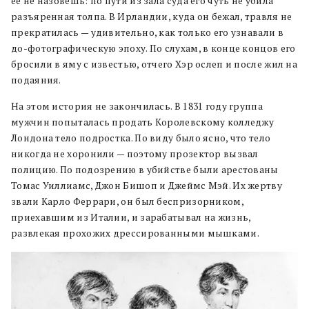
ее не назовешь: по пути из зала суда его чуть не убила
разъяренная толпа. В Ирландии, куда он бежал, травля не
прекратилась — удивительно, как только его узнавали в
до-фотографическую эпоху. По слухам, в конце концов его
бросили в яму с известью, отчего Хэр ослеп и после жил на
подаяния.
На этом история не закончилась. В 1831 году группа
мужчин попыталась продать Королевскому колледжу
Лондона тело подростка. По виду было ясно, что тело
никогда не хоронили — поэтому прозектор вызвал
полицию. По подозрению в убийстве были арестованы ​​
Томас Уиллиамс, Джон Бишоп и Джеймс Мэй. Их жертву
звали Карло Феррари, он был беспризорником,
приехавшим из Италии, и зарабатывал на жизнь,
развлекая прохожих дрессированными мышками.