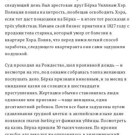
следующий день был арестован друг Бёрка Уиллиам Хэр.
Полиция пошла на хитрость, пообещав освободить Хэра,
если тот даст показания на Бёрка — в итоге тот рассказал о
трёх убийствах. Начали свой бизнес приятели в 1827 году с
продажи тела старика, который умер от болезни в
квартире Хэра. Поняв, что перед ними легкий способ
заработка, следующего квартиранта они сами задушили
подушкой.
Суд проходил на Рождество, шел проливной дождь — и
несмотря на это, под окнами собралась толпа желающих
послушать дело. Бёрка признали виновным, и за месяц в
ожидании казни он сознался в шестнадцати
преступлениях. Жертвами обычно становились люди
одинокие или приезжие — чаще женщины, один
десятилетний ребенок. Почти все были задушены путем
сдавливания грудной клетки: в английском языке даже
появился глагол
burking
от фамилии убйицы. Посмотреть
на казнь Бёрка пришли 30 тысяч человек. По иронии
судьбы, его тело тут же отправилось в анатомический