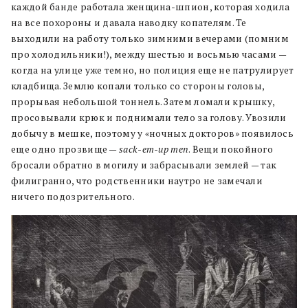
каждой банде работала женщина-шпион, которая ходила
на все похороны и давала наводку копателям. Те
выходили на работу только зимними вечерами (помним
про холодильники!), между шестью и восьмью часами —
когда на улице уже темно, но полиция еще не патрулирует
кладбища. Землю копали только со стороны головы,
прорывая небольшой тоннель. Затем ломали крышку,
просовывали крюк и поднимали тело за голову. Увозили
добычу в мешке, поэтому у «ночных докторов» появилось
еще одно прозвище —
sack-em-up men
. Вещи покойного
бросали обратно в могилу и забрасывали землей — так
филигранно, что родственники наутро не замечали
ничего подозрительного.