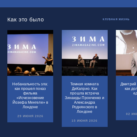
Как это было
КЛУБНАЯ ЖИЗНЬ
Небанальность зла:
Темная комната
Дмитрий 
как прошел показ
ДиКаприо. Как
как до
фильма
прошла встреча
е
«Исчезновение
Зинаиды Пронченко и
Йозефа Менгеле» в
Александра
Лондоне
Роднянского в
Лондоне
02 ИЮ
29 ИЮНЯ 2026
15 ИЮНЯ 2026