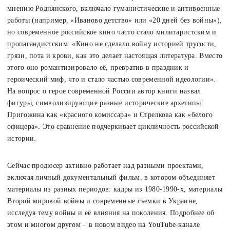
мнению Роднянского, включало гуманистические и антивоенные
работы (например, «Иваново детство» или «20 дней без войны»),
но современное российское кино часто стало милитаристским и
пропагандистским: «Кино не сделало войну историей трусости,
грязи, пота и крови, как это делает настоящая литература. Вместо
этого оно романтизировало её, превратив в праздник и
героический миф, что и стало частью современной идеологии».
На вопрос о герое современной России автор книги назвал
фигуры, символизирующие разные исторические архетипы:
Пригожина как «красного комиссара» и Стрелкова как «белого
офицера». Это сравнение подчеркивает цикличность российской
истории.
Сейчас продюсер активно работает над разными проектами,
включая личный документальный фильм, в котором объединяет
материалы из разных периодов: кадры из 1980-1990-х, материалы
Второй мировой войны и современные съемки в Украине,
исследуя тему войны и её влияния на поколения. Подробнее об
этом и многом другом – в новом видео на YouTube-канале