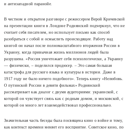
и антизападной паранойе.
В честном и открытом разговоре с режиссером Верой Кричевской
на презентации книги в Лондоне Роднянский подчеркнул, что не
считает себя писателем, но использует письмо как способ
разобраться с собой и осмыслить происходящее. Работу над
книгой он начал после полномасштабного вторжения России в
Украину, когда привычная жизнь миллионов людей была
разрушена. «Россия уничтожает себя психологически, а Украину
— физически, – поделился продюсер. – Это самая большая
катастрофа для русского языка и культуры в истории. Даже в
1917 году не было ничего подобного». Теперь книгу «Нелюбовь.
О путинской России в девяти фильмах» Роднянский
рассматривает как диалог с двумя аудиториями: украинской, с
которой он чувствует связь как с родным домом, и московской, с
которой он много лет взаимодействовал профессионально.
Значительная часть беседы была посвящена кино о войне и тому,
как контекст времени меняет его восприятие. Советское кино, по