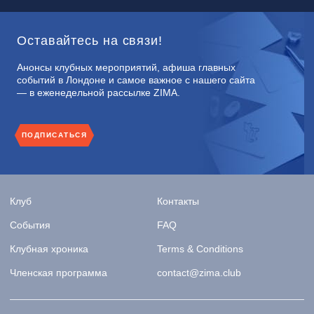
Оставайтесь на связи!
Анонсы клубных мероприятий, афиша главных
событий в Лондоне и самое важное с нашего сайта
— в еженедельной рассылке ZIMA.
ПОДПИСАТЬСЯ
Клуб
Контакты
События
FAQ
Клубная хроника
Terms & Conditions
Членская программа
contact@zima.club