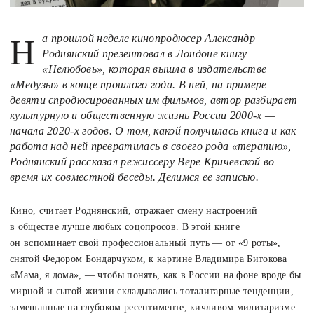
На прошлой неделе кинопродюсер Александр
Роднянский презентовал в Лондоне книгу
«Нелюбовь», которая вышла в издательстве
«Медузы» в конце прошлого года. В ней, на примере
девяти спродюсированных им фильмов, автор разбирает
культурную и общественную жизнь России 2000-х —
начала 2020-х годов. О том, какой получилась книга и как
работа над ней превратилась в своего рода «терапию»,
Роднянский рассказал режиссеру Вере Кричевской во
время их совместной беседы. Делимся ее записью.
Кино, считает Роднянский, отражает смену настроений
в обществе лучше любых соцопросов. В этой книге
он вспоминает свой профессиональный путь — от «9 роты»,
снятой Федором Бондарчуком, к картине Владимира Битокова
«Мама, я дома», — чтобы понять, как в России на фоне вроде бы
мирной и сытой жизни складывались тоталитарные тенденции,
замешанные на глубоком ресентименте, кичливом милитаризме