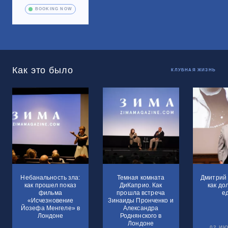
BOOKING NOW
Как это было
КЛУБНАЯ ЖИЗНЬ
Небанальность зла:
Темная комната
Дмитрий 
как прошел показ
ДиКаприо. Как
как до
фильма
прошла встреча
е
«Исчезновение
Зинаиды Пронченко и
Йозефа Менгеле» в
Александра
Лондоне
Роднянского в
Лондоне
02 ИЮ