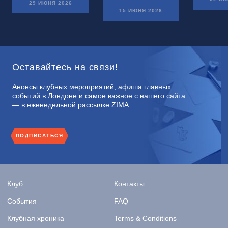
29 ИЮНЯ 2026
15 ИЮНЯ 2026
Оставайтесь на связи!
Анонсы клубных мероприятий, афиша главных
событий в Лондоне и самое важное с нашего сайта
— в еженедельной рассылке ZIMA.
ПОДПИСАТЬСЯ
Клуб
Контакты
События
FAQ
Клубная хроника
Terms & Conditions