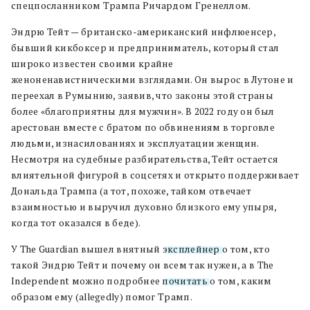
спецпосланником Трампа Ричардом Гренеллом.
Эндрю Тейт — британско-американский инфлюенсер,
бывший кикбоксер и предприниматель, который стал
широко известен своими крайне
женоненавистническими взглядами. Он вырос в Лутоне и
переехал в Румынию, заявив, что законы этой страны
более «благоприятны для мужчин». В 2022 году он был
арестован вместе с братом по обвинениям в торговле
людьми, изнасилованиях и эксплуатации женщин.
Несмотря на судебные разбирательства, Тейт остается
влиятельной фигурой в соцсетях и открыто поддерживает
Дональда Трампа (а тот, похоже, тайком отвечает
взаимностью и выручил духовно близкого ему упыря,
когда тот оказался в беде).
У The Guardian вышел внятный
эксплейнер
о том, кто
такой Эндрю Тейт и почему он всем так нужен, а в The
Independent можно подробнее
почитать
о том, каким
образом ему (allegedly) помог Трамп.