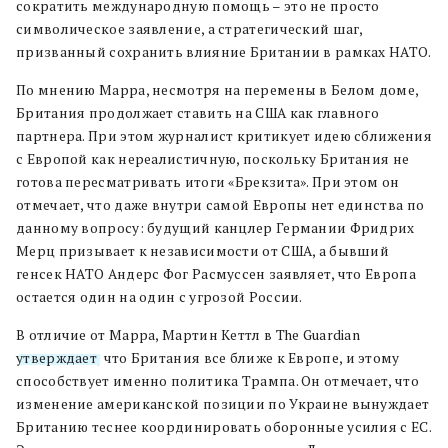
сократить международную помощь – это не просто
символическое заявление, а стратегический шаг,
призванный сохранить влияние Британии в рамках НАТО.
По мнению Марра, несмотря на перемены в Белом доме,
Британия продолжает ставить на США как главного
партнера. При этом журналист критикует идею сближения
с Европой как нереалистичную, поскольку Британия не
готова пересматривать итоги «Брекзита». При этом он
отмечает, что даже внутри самой Европы нет единства по
данному вопросу: будущий канцлер Германии Фридрих
Мерц призывает к независимости от США, а бывший
генсек НАТО Андерс Фог Расмуссен заявляет, что Европа
остается один на один с угрозой России.
В отличие от Марра, Мартин Кеттл в The Guardian
утверждает
, что Британия все ближе к Европе, и этому
способствует именно политика Трампа. Он отмечает, что
изменение американской позиции по Украине вынуждает
Британию теснее координировать оборонные усилия с ЕС.