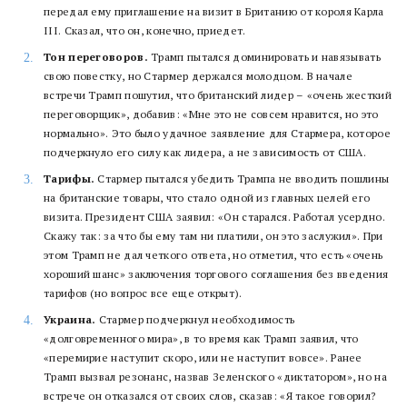
передал ему приглашение на визит в Британию от короля Карла
III. Сказал, что он, конечно, приедет.
Тон переговоров.
Трамп пытался доминировать и навязывать
свою повестку, но Стармер держался молодцом. В начале
встречи Трамп пошутил, что британский лидер – «очень жесткий
переговорщик», добавив: «Мне это не совсем нравится, но это
нормально». Это было удачное заявление для Стармера, которое
подчеркнуло его силу как лидера, а не зависимость от США.
Тарифы.
Стармер пытался убедить Трампа не вводить пошлины
на британские товары, что стало одной из главных целей его
визита. Президент США заявил: «Он старался. Работал усердно.
Скажу так: за что бы ему там ни платили, он это заслужил». При
этом Трамп не дал четкого ответа, но отметил, что есть «очень
хороший шанс» заключения торгового соглашения без введения
тарифов (но вопрос все еще открыт).
Украина.
Стармер подчеркнул необходимость
«долговременного мира», в то время как Трамп заявил, что
«перемирие наступит скоро, или не наступит вовсе». Ранее
Трамп вызвал резонанс, назвав Зеленского «диктатором», но на
встрече он отказался от своих слов, сказав: «Я такое говорил?