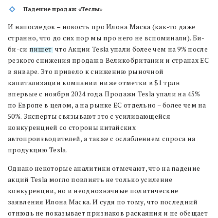
Падение продаж «Теслы
»
И напоследок – новость про Илона Маска (как-то даже
странно, что до сих пор мы про него не вспоминали). Би-
би-си
пишет
, что Акции Tesla упали более чем на 9% после
резкого снижения продаж в Великобритании и странах ЕС
в январе. Это привело к снижению рыночной
капитализации компании ниже отметки в $1 трлн
впервые с ноября 2024 года. Продажи Tesla упали на 45%
по Европе в целом, а на рынке ЕС отдельно – более чем на
50%. Эксперты связывают это с усиливающейся
конкуренцией со стороны китайских
автопроизводителей, а также с ослаблением спроса на
продукцию Tesla.
Однако некоторые аналитики отмечают, что на падение
акций Tesla могло повлиять не только усиление
конкуренции, но и неоднозначные политические
заявления Илона Маска. И судя по тому, что последний
отнюдь не показывает признаков раскаяния и не обещает