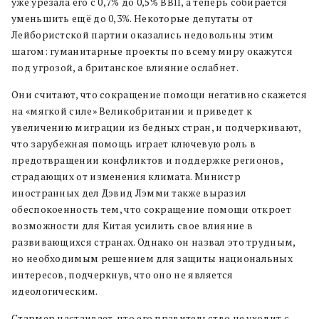
уже урезала его с 0,7% до 0,5% ВВП, а теперь собирается
уменьшить ещё до 0,3%. Некоторые депутаты от
Лейбористской партии оказались недовольны этим
шагом: гуманитарные проекты по всему миру окажутся
под угрозой, а британское влияние ослабнет.
Они считают, что сокращение помощи негативно скажется
на «мягкой силе» Великобритании и приведет к
увеличению миграции из бедных стран, и подчеркивают,
что зарубежная помощь играет ключевую роль в
предотвращении конфликтов и поддержке регионов,
страдающих от изменения климата. Министр
иностранных дел Дэвид Лэмми также выразил
обеспокоенность тем, что сокращение помощи откроет
возможности для Китая усилить свое влияние в
развивающихся странах. Однако он назвал это трудным,
но необходимым решением для защиты национальных
интересов, подчеркнув, что оно не является
идеологическим.
Стармер настаивает, что его правительство не уходит с