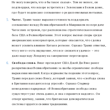
Не могу поверить, что я бы такое сказал». Тем не менее, он
подтвердил, что вскоре встретится с Зеленским в Белом доме,
где будет подписано соглашение о редкоземельных металлах.
Чагос.
Трамп также выразил готовность поддержать
соглашение между Великобританией и Маврикием по передаче
Чагосских островов, где расположена стратегическая военная
база США и Великобритании. Этот вопрос вызвал споры среди
американских консерваторов, которые опасаются, что сделка
может усилить влияние Китая в регионе. Однако Трамп отметил,
что у него «есть ощущение, что все сложится удачно» – это
дало надежду Лондону на завершение переговоров.
Свобода слова.
Вице-президент США Джей Ди Вэнс ранее
раскритиковал Великобританию за якобы ограничение свободы
выражения мнений. Когда журналисты подняли этот вопрос,
Трамп передал слово Вэнсу, который заявил, что «свобода слова
в Британии находится под угрозой». Однако Стармер
немедленно парировал: «В Великобритании свобода слова
существует уже очень давно, и она сохранится надолго». Он
отверг критику, заявив, что британская демократическая
система гордится своими традициями.