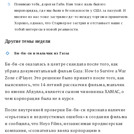
Понимаю тебя, дорогая Габи. Нам тоже жаль былого
миропорядка, где мы были в безопасности у США за пазухой. И
многие из нас тоже застряли где-то между торгом и принятием.
Хорошо, однако, что Стармер не застрял и отстаивает наши с
тобой интересы в новой реальности.
Другие темы недели
Би-би-си и мальчик из Газы
Би-би-си оказалась в центре скандала после того, как
убрала документальный фильм Gaza: How to Survive a War
Zone с iPlayer. Это решение было принято после того, как
выяснилось, что 14-летний рассказчик фильма, мальчик
по имени Абдулла, является сыном чиновника ХАМАС, о
чем корпорация была не в курсе.
После внутренней проверки Би-би-си признала наличие
«серьезных и недопустимых ошибок» в создании фильма
и сообщила, что Hoyo Films, независимая продюсерская
компания, «сознательно ввела корпорацию в