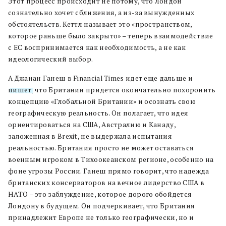
Этот процесс происходит не потому, что Лондон
сознательно хочет сближения, а из-за вынужденных
обстоятельств. Кеттл называет это «пространством,
которое раньше было закрыто» – теперь взаимодействие
с ЕС воспринимается как необходимость, а не как
идеологический выбор.
А Джанан Ганеш в Financial Times идет еще дальше и
пишет
, что Британии придется окончательно похоронить
концепцию «Глобальной Британии» и осознать свою
географическую реальность. Он полагает, что идея
ориентироваться на США, Австралию и Канаду,
заложенная в Brexit, не выдержала испытания
реальностью. Британия просто не может оставаться
военным игроком в Тихоокеанском регионе, особенно на
фоне угрозы России. Ганеш прямо говорит, что надежда
британских консерваторов на вечное лидерство США в
НАТО – это заблуждение, которое дорого обойдется
Лондону в будущем. Он подчеркивает, что Британия
принадлежит Европе не только географически, но и