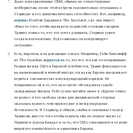
Даже консервативные СМИ, обычно не сочувствующие
лейбористам, после этой встречи положительно отозвались о
Стармере и его дипломатических способностях. Вот, например,
колонк
а Изабель Хардман в The Spectator, где она пишет:
«Вместо того, чтобы выглядеть подлизой, готовым говорить
Трампу только то, что тот хочет услышать, Стармер сумел
создать впечатление, будто именно он контролирует
ситуацию».
Есть, впрочем, и недовольные голоса. Например, Габи Хинслифф
из The Guardian
жалуется
на то, что все это как-то неправильно.
Разрыв между США и Европой углубляется, Трамп фокусируется
на национальной и личной выгоде,тогда как Европа продолжает
верить в союзничество и международный порядок. Не
понравилось ей и то, что на встрече обсуждалась судьба
скандальных братьев Тейт (о них читайте ниже в «Других темах
недели») и что свобода слова для американской стороны
оказалась важнее, чем правосудие и международная
безопасность. И Стармер, в общем, слабак и заискивает перед
Трампом, вместо того чтобы всыпать ему по первое число за
Украину и угрозы Канаде и за то, что США отказываются от роли
мирового полицейского и защитника Европы.