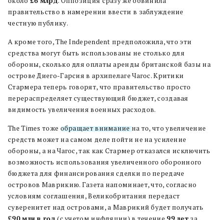
около
£6 млрд
. Оппозиция сразу же обвинила
правительство в намерении ввести в заблуждение
честную публику.
А кроме того, The Independent предположила, что эти
средства могут быть использованы не столько для
обороны, сколько для оплаты аренды британской базы на
острове Диего-Гарсия в архипелаге Чагос. Критики
Стармера теперь говорят, что правительство просто
перераспределяет существующий бюджет, создавая
видимость увеличения военных расходов.
The Times тоже
обращает внимание
на то, что увеличение
средств может на самом деле пойти не на усиление
обороны, а на Чагос, так как Стармер отказался исключить
возможность использования увеличенного оборонного
бюджета для финансирования сделки по передаче
островов Маврикию. Газета напоминает, что, согласно
условиям соглашения, Великобритания передаст
суверенитет над островами, а Маврикий будет получать
£90 млн в год
(с учетом инфляции) в течение
99 лет
за