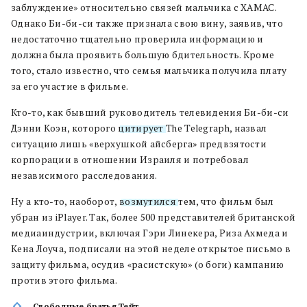
заблуждение» относительно связей мальчика с ХАМАС.
Однако Би-би-си также признала свою вину, заявив, что
недостаточно тщательно проверила информацию и
должна была проявить большую бдительность. Кроме
того, стало известно, что семья мальчика получила плату
за его участие в фильме.
Кто-то, как бывший руководитель телевидения Би-би-си
Дэнни Коэн, которого
цитирует
The Telegraph, назвал
ситуацию лишь «верхушкой айсберга» предвзятости
корпорации в отношении Израиля и потребовал
независимого расследования.
Ну а кто-то, наоборот,
возмутился
тем, что фильм был
убран из iPlayer. Так, более 500 представителей британской
медиаиндустрии, включая Гэри Линекера, Риза Ахмеда и
Кена Лоуча, подписали на этой неделе открытое письмо в
защиту фильма, осудив «расистскую» (о боги) кампанию
против этого фильма.
Свободные братья Тейт