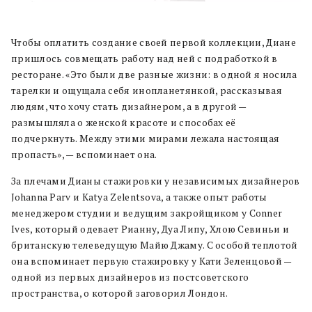
Чтобы оплатить создание своей первой коллекции, Диане
пришлось совмещать работу над ней с подработкой в
ресторане. «Это были две разные жизни: в одной я носила
тарелки и ощущала себя инопланетянкой, рассказывая
людям, что хочу стать дизайнером, а в другой —
размышляла о женской красоте и способах её
подчеркнуть. Между этими мирами лежала настоящая
пропасть», — вспоминает она.
За плечами Дианы стажировки у независимых дизайнеров
Johanna Parv и Katya Zelentsova, а также опыт работы
менеджером студии и ведущим закройщиком у Conner
Ives, который одевает Рианну, Дуа Липу, Хлою Севиньи и
британскую телеведущую Майю Джаму. С особой теплотой
она вспоминает первую стажировку у Кати Зеленцовой —
одной из первых дизайнеров из постсоветского
пространства, о которой заговорил Лондон.