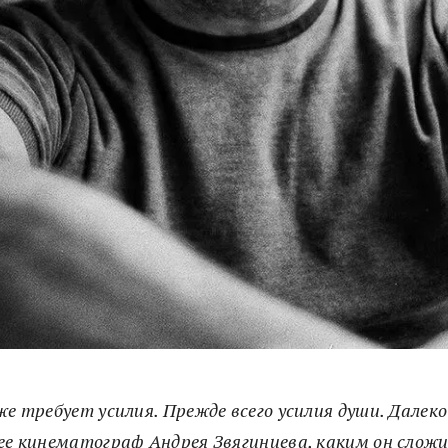
же требует усилия. Прежде всего усилия души. Далеко
ее кинематограф Андрея Звягинцева, каким он сложи