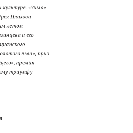
й культуре. «Зима»
дрея Плахова
тим летом
гинцева и его
ецианского
олотого льва», приз
щего», премия
этому триумфу
я