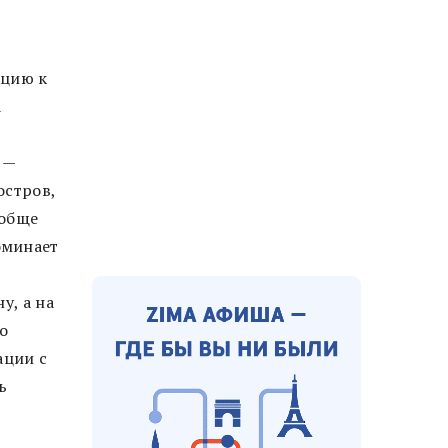
ацию к
а
 —
остров,
ообще
оминает
н
у, а на
то
ации с
ь