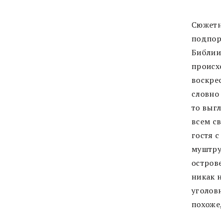
Сюжетн
подпор
Библии
происх
воскре
словно 
то выгл
всем с
гостя с
муштруе
остров
никак 
уголов
похоже,