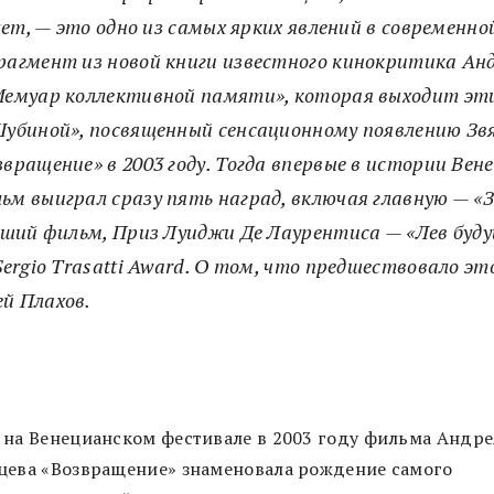
ет, — это одно из самых ярких явлений в современно
рагмент из новой книги известного кинокритика Ан
 Мемуар коллективной памяти», которая выходит э
Шубиной», посвященный сенсационному появлению Звя
вращение» в 2003 году. Тогда впервые в истории Вен
ьм выиграл сразу пять наград, включая главную — «З
учший фильм, Приз Луиджи Де Лаурентиса — «Лев буду
Sergio Trasatti Award. О том, что предшествовало 
й Плахов.
 на Венецианском фестивале в 2003 году фильма Андре
цева «Возвращение» знаменовала рождение самого