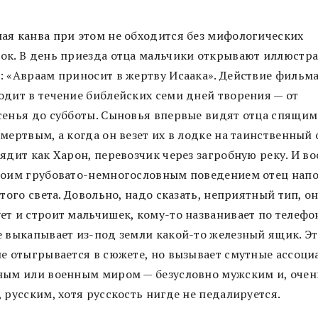
ая канва при этом не обходится без мифологических
ок. В день приезда отца мальчики открывают иллюстр
: «Авраам приносит в жертву Исаака». Действие фильм
одит в течение библейских семи дней творения — от
сенья до субботы. Сыновья впервые видят отца спящим
мертвым, а когда он везет их в лодке на таинственный 
ядит как Харон, перевозчик через загробную реку. И в
воим грубовато-немногословным поведением отец нап
 того света. Довольно, надо сказать, неприятный тип, о
т и строит мальчишек, кому-то названивает по телефон
е выкапывает из-под земли какой-то железный ящик. Э
не отыгрывается в сюжете, но вызывает смутные ассоци
ным или военным миром — безусловно мужским и, очен
 русским, хотя русскость нигде не педалируется.