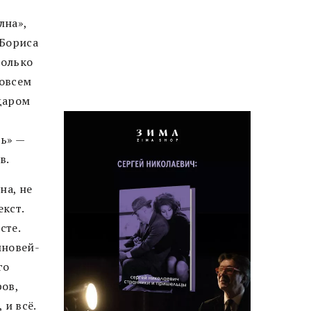
лна»,
 Бориса
колько
совсем
едаром
ль» —
в.
на, не
кст.
сте.
ыновей-
го
ов,
 и всё.