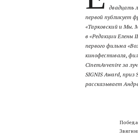
двадцать л
первой публикует ф
«Тарковский и Мы.
в «Редакции Елены 
первого фильма «Воз
кинофестиваля, фил
CinemAvvenire за л
SIGNIS Award, приз 
рассказывает Андре
Победа
Звягин