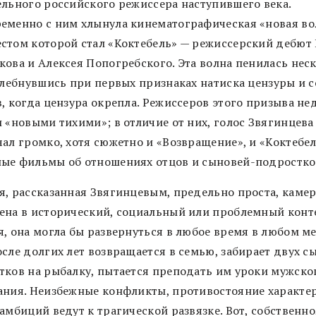
ельного российского режиссера наступившего века.
еменно с ним хлынула кинематографическая «новая во
стом которой стал «Коктебель» — режиссерский дебют
кова и Алексея Попогребского. Эта волна пенилась нес
ахлебнувшись при первых признаках натиска цензуры и 
в, когда цензура окрепла. Режиссеров этого призыва н
 «новыми тихими»; в отличие от них, голос Звягинцева
чал громко, хотя сюжетно и «Возвращение», и «Коктебе
ые фильмы об отношениях отцов и сыновей-подростко
я, рассказанная Звягинцевым, предельно проста, камер
ена в исторический, социальный или проблемный конте
, она могла бы развернуться в любое время в любом ме
сле долгих лет возвращается в семью, забирает двух с
тков на рыбалку, пытается преподать им уроки мужско
ания. Неизбежные конфликты, противостояние характер
амбиций ведут к трагической развязке. Вот, собственно,