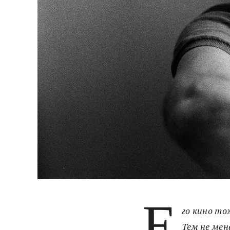
Е
го кино то
Тем не мен