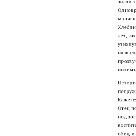
значит
Одновр
манифе
Хлебни
лет, з
утихну
назвали
прозву
интимн
Истори
погруж
Кажется
Отец по
подрос
воспит
обид и 