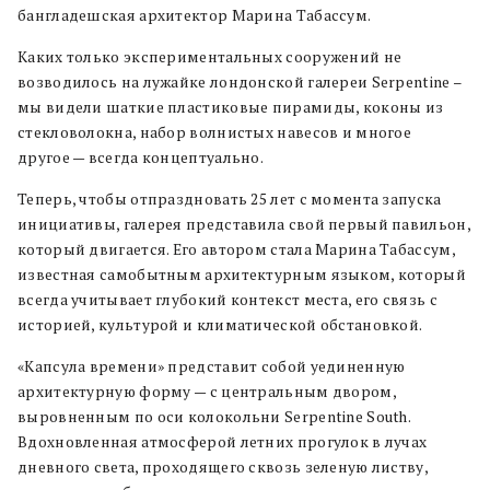
бангладешская архитектор Марина Табассум.
Каких только экспериментальных сооружений не
возводилось на лужайке лондонской галереи Serpentine –
мы видели шаткие пластиковые пирамиды, коконы из
стекловолокна, набор волнистых навесов и многое
другое — всегда концептуально.
Теперь, чтобы отпраздновать 25 лет с момента запуска
инициативы, галерея представила свой первый павильон,
который двигается. Его автором стала Марина Табассум,
известная самобытным архитектурным языком, который
всегда учитывает глубокий контекст места, его связь с
историей, культурой и климатической обстановкой.
«Капсула времени» представит собой уединенную
архитектурную форму — с центральным двором,
выровненным по оси колокольни Serpentine South.
Вдохновленная атмосферой летних прогулок в лучах
дневного света, проходящего сквозь зеленую листву,