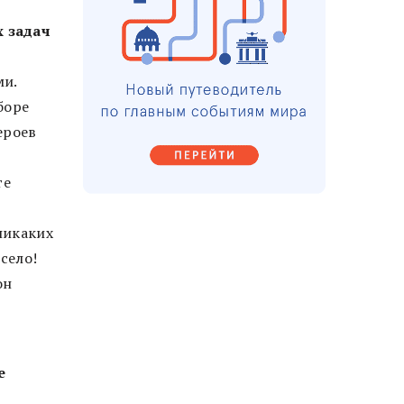
 задач
ми.
боре
ероев
те
никаких
село!
он
е