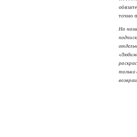
обязат
точно 
На наш
подписк
отдельн
«Любим
раскрас
только 
возвра