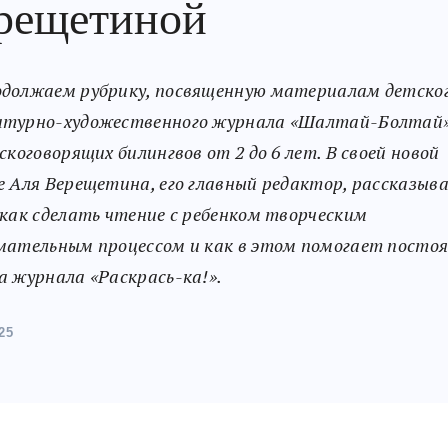
рещетиной
должаем рубрику, посвященную материалам детско
атурно-художественного журнала «Шалтай-Болтай
сскоговорящих билингвов от 2 до 6 лет. В своей новой
е Аля Верещетина, его главный редактор, рассказыв
 как сделать чтение с ребенком творческим
мательным процессом и как в этом помогает посто
а журнала «Раскрась-ка!».
25