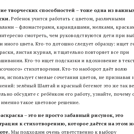
ие творческих способностей – тоже одна из важных
ски.
Ребенок учится работать с цветом, различными
алами – фломастерами, карандашами, мелками, краска
интересно смотреть, чем руководствуются дети при вы
и иного цвета. Кто-то дотошно следует образцу: ищет г
раски, листая журнал, и тщательно повторяет все при
ашивании. Кто-то ищет подсказки и вдохновение в текс
асочного» стихотворения. Кто-то наоборот даёт волю
ии, использует смелые сочетания цветов, не признавая 
чений: зелёный Шалтай и красный бегемот это же так ве
льно обсудите с ребёнком его работу, узнайте, почему 
 именно такое цветовое решение.
аскраска – это не просто забавный рисунок, это
рация к стихотворению, которое даётся на этом ж
оте.
Мы подходим очень ответственно к выбору