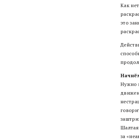
Как не
раскра
это за
раскра
Действи
способ
продолж
Начнём
Нужно 
движен
нестраш
говори
заштри
Шалтая 
за «неа