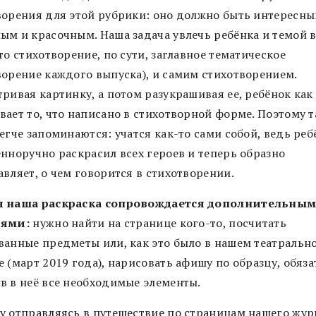
ворения для этой рубрики: оно должно быть интересны
ым и красочным. Наша задача увлечь ребёнка и темой 
то стихотворение, по сути, заглавное тематическое
ворение каждого выпуска), и самим стихотворением.
ривая картинку, а потом разукрашивая ее, ребёнок как
вает то, что написано в стихотворной форме. Поэтому т
егче запоминаются: учатся как-то сами собой, ведь реб
енноручно раскрасил всех героев и теперь образно
вляет, о чем говорится в стихотворении.
я наша раскраска сопровождается дополнительны
иями:
нужно найти на странице кого-то, посчитать
ванные предметы или, как это было в нашем театральн
 (март 2019 года), нарисовать афишу по образцу, обяз
в в неё все необходимые элементы.
у отправляясь в путешествие по страницам нашего жур