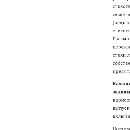
стихот
сюжетн
(ведь э
стихот
Рассмат
пережи
стихи л
собств
предста
Кажда
задан
нарисо
выпуске
включи
Поэтом