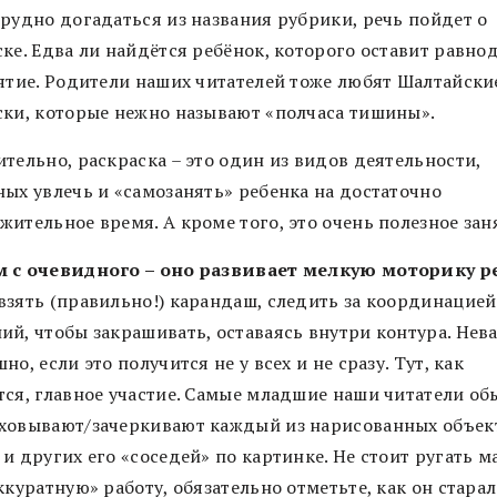
трудно догадаться из названия рубрики, речь пойдет о
ске. Едва ли найдётся ребёнок, которого оставит равн
нятие. Родители наших читателей тоже любят Шалтайски
ски, которые нежно называют «полчаса тишины».
тельно, раскраска – это один из видов деятельности,
ных увлечь и «самозанять» ребенка на достаточно
ительное время. А кроме того, это очень полезное зан
 с очевидного – оно развивает мелкую моторику р
взять (правильно!) карандаш, следить за координацией
ий, чтобы закрашивать, оставаясь внутри контура. Нев
но, если это получится не у всех и не сразу. Тут, как
тся, главное участие. Самые младшие наши читатели об
ховывают/зачеркивают каждый из нарисованных объек
и других его «соседей» по картинке. Не стоит ругать 
ккуратную» работу, обязательно отметьте, как он старал