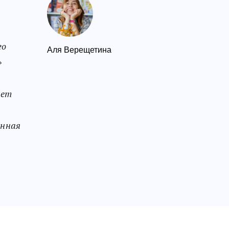
го
Аля Верещетина
»
ает
янная