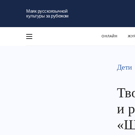
Маяк русскоязычной
культуры за рубежом
ОНЛАЙН
ЖУ
Дети
Тв
и 
«Ш