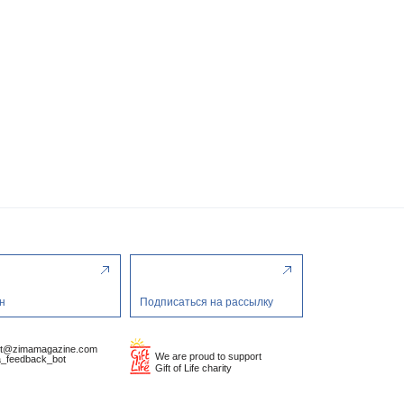
н
Подписаться на рассылку
ct@zimamagazine.com
We are proud to support
_feedback_bot
Gift of Life charity