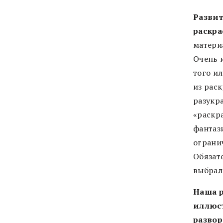
Развит
раскра
матери
Очень 
того ил
из раск
разукр
«раскр
фантаз
ограни
Обязате
выбрал
Наша р
иллюст
развор