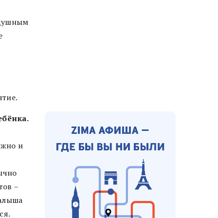
одушным
е
ятие.
ебёнка.
ажно и
ычно
тов –
малыша
ся.