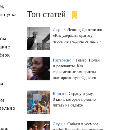
м,
Топ статей
выпуска
Люди /
Леонид Десятников:
«Как удержать красоту,
 бы
чтобы не уходила от нас…»
акие
ёнок
Интересно /
Гомер, Нолан
и релоканты. Как
современные эмигранты
повторяют путь Одиссея
ми
Книги /
Сердцу и уму:
ом
8 книг, которые приятно
читать на отдыхе
ательно
Люди /
Собаки в космосе
нала,
и офф-Бродвей: как история