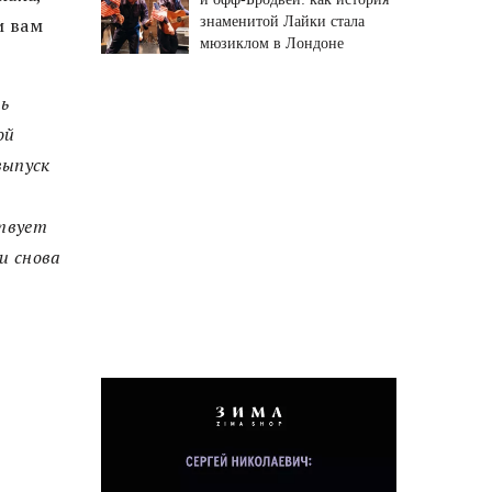
знаменитой Лайки стала
и вам
мюзиклом в Лондоне
ь
ой
выпуск
ствует
и снова