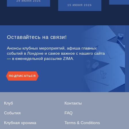
29 ИЮНЯ 2026
15 ИЮНЯ 2026
Оставайтесь на связи!
Анонсы клубных мероприятий, афиша главных
событий в Лондоне и самое важное с нашего сайта
— в еженедельной рассылке ZIMA.
ПОДПИСАТЬСЯ
Клуб
Контакты
События
FAQ
Клубная хроника
Terms & Conditions