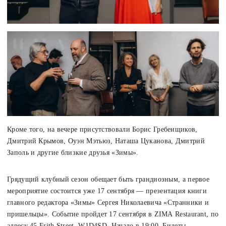
Кроме того, на вечере присутствовали Борис Гребенщиков,
Дмитрий Крымов, Оуэн Мэтьюз, Наташа Цуканова, Дмитрий
Заполь и другие близкие друзья «Зимы».
Грядущий клубный сезон обещает быть грандиозным, а первое
мероприятие состоится уже 17 сентября — презентация книги
главного редактора «Зимы» Сергея Николаевича «Странники и
пришельцы». Событие пройдет 17 сентября в ZIMA Restaurant, по
адресу 45 Frith Street, W1D4SD. Начало в 19:00. Билеты