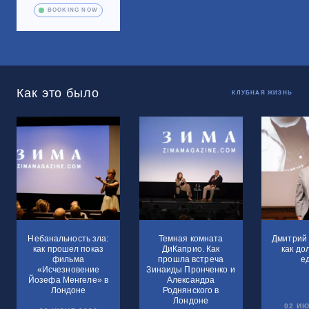
BOOKING NOW
Как это было
КЛУБНАЯ ЖИЗНЬ
Небанальность зла:
Темная комната
Дмитрий 
как прошел показ
ДиКаприо. Как
как до
фильма
прошла встреча
е
«Исчезновение
Зинаиды Пронченко и
Йозефа Менгеле» в
Александра
Лондоне
Роднянского в
Лондоне
02 ИЮ