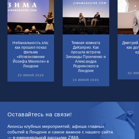
Небанальность зла:
Темная комната
Дмитрий 
как прошел показ
ДиКаприо. Как
как до
фильма
прошла встреча
е
«Исчезновение
Зинаиды Пронченко и
Йозефа Менгеле» в
Александра
Лондоне
Роднянского в
Лондоне
02 ИЮ
29 ИЮНЯ 2026
15 ИЮНЯ 2026
Оставайтесь на связи!
Анонсы клубных мероприятий, афиша главных
событий в Лондоне и самое важное с нашего сайта
— в еженедельной рассылке ZIMA.