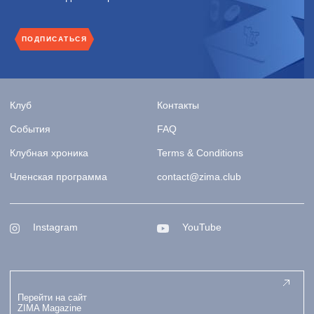
ПОДПИСАТЬСЯ
Клуб
Контакты
События
FAQ
Клубная хроника
Terms & Conditions
Членская программа
contact@zima.club
Instagram
YouTube
Перейти на сайт
ZIMA Magazine