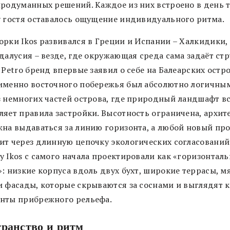
продуманных решений. Каждое из них встроено в день т
у гостя оставалось ощущение индивидуального ритма.
орки Ikos развивался в Греции и Испании – Халкидики,
далусия – везде, где окружающая среда сама задаёт стр
 Petro бренд впервые заявил о себе на Балеарских остро
именно восточного побережья был абсолютно логичным
з немногих частей острова, где природный ландшафт в
ляет правила застройки. Высотность ограничена, архит
жна выдаваться за линию горизонта, а любой новый пр
ит через длинную цепочку экологических согласований
у Ikos с самого начала проектировали как «горизонтал
: низкие корпуса вдоль двух бухт, широкие террасы, м
и фасады, которые скрываются за соснами и выглядят к
нты прибрежного рельефа.
транство и ритм