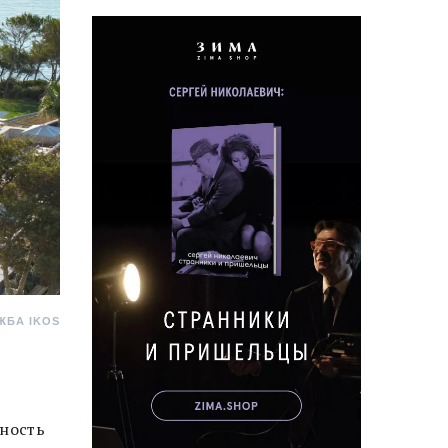
ЖБА IKOS
ьность