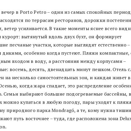
вечер в Porto Petro – один из самых спокойных период
асходятся по террасам ресторанов, дорожки постепен
, ветер усиливается. В такие моменты яснее всего видн
н курорт: вытянутый вдоль двух бухт, он формирует
шие песчаные участки, которые выглядят естественно –
я дикими, особенно когда пустеют. Пляжи компактные, 
ным входом в воду, а расстояния между корпусами –
ые: восемь, десять, двенадцать минут пешком. Отель 
ен на несколько самостоятельных зон, и каждая живет в
Осенью, когда жара спадает, это распределение особен
о. Семьи выбирают большие подогреваемые бассейны, 
х можно купаться в любую погоду, пары уходят к пляж
ону природного парка Mondragó, а те, кому нужна тишин
ают путь восточнее – туда, где расположена зона Delu
on.