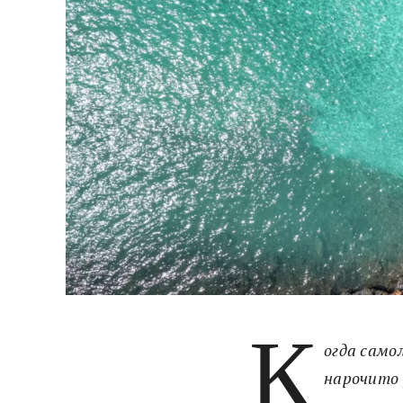
К
огда само
нарочито 