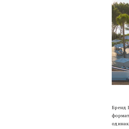
Бренд I
формат 
одинак