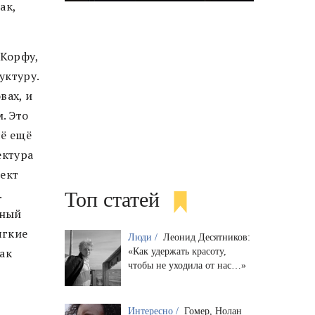
ак,
 Корфу,
уктуру.
вах, и
. Это
сё ещё
ектура
оект
.
Топ статей
ьный
ягкие
Люди /
Леонид Десятников:
ак
«Как удержать красоту,
чтобы не уходила от нас…»
Интересно /
Гомер, Нолан