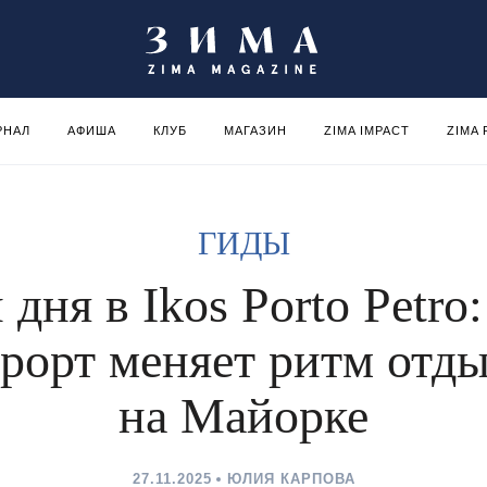
РНАЛ
АФИША
КЛУБ
МАГАЗИН
ZIMA IMPACT
ZIMA
ГИДЫ
 дня в Ikos Porto Petro:
рорт меняет ритм отд
на Майорке
27.11.2025
ЮЛИЯ КАРПОВА