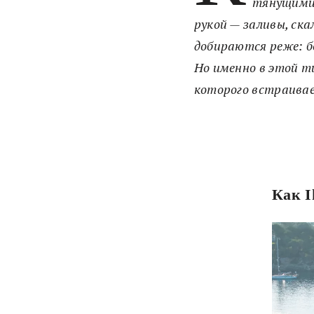
тянущимис
рукой — заливы, ск
добираются реже: б
Но именно в этой ти
которого встраивае
Как I