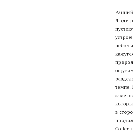
Ранний 
Люди р
пустеют
устрое
неболь
кажутс
природ
ощутим
раздел
темпе. 
заметн
которы
в стор
продолж
Collecti