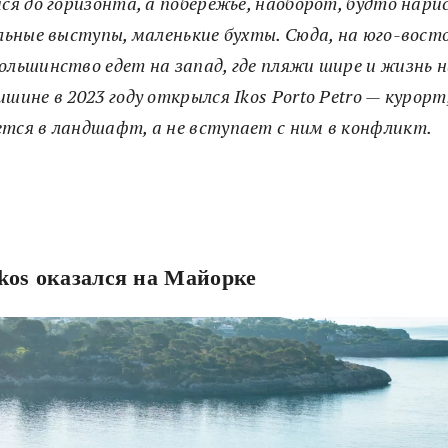
я до горизонта, а побережье, наоборот, будто нари
альные выступы, маленькие бухты. Сюда, на юго-вост
ольшинство едет на запад, где пляжи шире и жизнь 
шине в 2023 году открылся Ikos Porto Petro — курор
тся в ландшафт, а не вступает с ним в конфликт.
kos оказался на Майорке