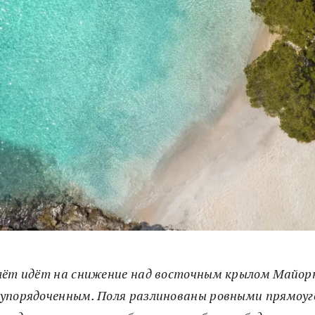
лёт идёт на снижение над восточным крылом Майор
упорядоченным. Поля разлинованы ровными прямоуг