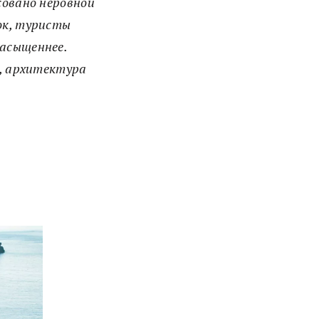
совано неровной
ок, туристы
насыщеннее.
т, архитектура