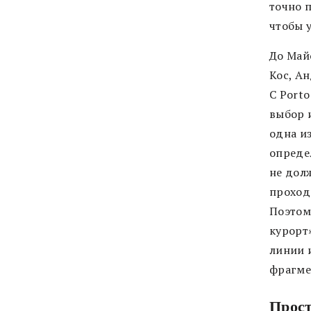
точно 
чтобы 
До Май
Кос, Ан
С Porto
выбор 
одна и
опреде
не дол
проход
Поэтом
курорт»
линии 
фрагме
Прос