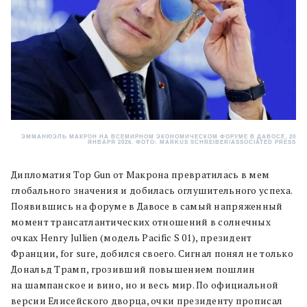
ЭММАНЮЭЛЬ МАКРОН НА ВСЕМИРНОМ ЭКОНОМИЧЕСКОМ ФОРУМЕ В ДАВОСЕ, 20
ЯНВАРЯ 2026. ФОТО: MARKUS SCHREIBER/ASSOCIATED PRESS
Дипломатия Top Gun от Макрона превратилась в мем
глобального значения и добилась оглушительного успеха.
Появившись на форуме в Давосе в самый напряженный
момент трансатлантических отношений в солнечных
очках Henry Jullien (модель Pacific S 01), президент
Франции, for sure, добился своего. Сигнал понял не только
Дональд Трамп, грозивший повышением пошлин
на шампанское и вино, но и весь мир. По официальной
версии Елисейского дворца, очки президенту прописал