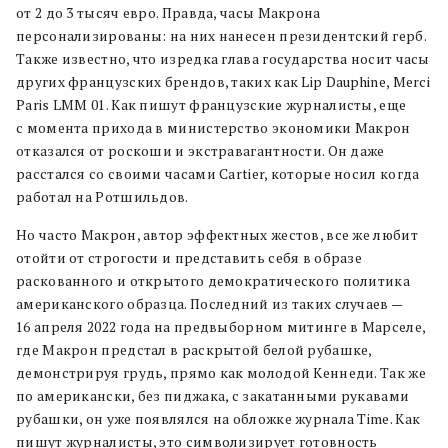
от 2 до 3 тысяч евро. Правда, часы Макрона
персонализированы: на них нанесен президентский герб.
Также известно, что изредка глава государства носит часы
других французских брендов, таких как Lip Dauphine, Merci
Paris LMM 01. Как пишут французские журналисты, еще
с момента прихода в министерство экономики Макрон
отказался от роскоши и экстравагантности. Он даже
расстался со своими часами Cartier, которые носил когда
работал на Ротшильдов.
Но часто Макрон, автор эффектных жестов, все же любит
отойти от строгости и представить себя в образе
раскованного и открытого демократического политика
американского образца. Последний из таких случаев —
16 апреля 2022 года на предвыборном митинге в Марселе,
где Макрон предстал в раскрытой белой рубашке,
демонстрируя грудь, прямо как молодой Кеннеди. Так же
по американски, без пиджака, с закатанными рукавами
рубашки, он уже появлялся на обложке журнала Time. Как
пишут журналисты, это символизирует готовность