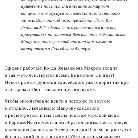
привычные посетители внезапно замирают
от цветочно-мускусного, изысканного и стойкого
запаха. Это знак одного: президент здесь. Как
Людовик XIV сделал свои духи символом власти,
прогуливаясь по галереям Версаля, так и Эмманюэль
Макрон использует свой аромат как элемент
авторитета в Елисейском дворце».
Эффект работает. Когда Эмманюэль Макрон входит
в зал — это чувствуется всеми. Внимание: Он идет!
Некоторые сотрудники Елисейского уже говорят так про
этот аромат Dior — «пахнет президентом».
Чтобы окончательно войти в историю со вкусом
и стильно, Эмманюэлю Макрону следовало
присмотреться к тем самым показам мужской моды
в Париже. На его месте я бы обратил внимание на новую
коллекцию Джонатана Андерсона для Dior. Во-первых, это
французский бренд из дома LVMH, которым владеет