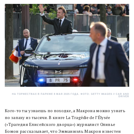
НА ТОРЖЕСТВАХ В ПАРИЖЕ 8 МАЯ 2025 ГОДА. ФОТО: GETTY IMAGES // CAR AND
DRIVER
Кого-то ты узнаешь по походке, а Макрона можно узнать
по запаху из тысячи. В книге La Tragédie de l’Élysée
(«Трагедия Елисейского дворца») журналист Оливье
Бомон рассказывает, что Эмманюэль Макрон известен