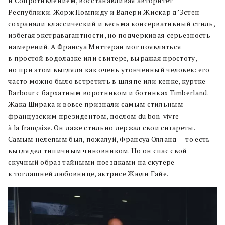
и Сопротивлением, восстанавливая авторитет
Республики. Жорж Помпиду и Валери Жискар д’Эстен
сохраняли классический и весьма консервативный стиль,
избегая экстравагантности, но подчеркивая серьезность
намерений. А Франсуа Миттеран мог появляться
в простой водолазке или свитере, выражая простоту,
но при этом выглядя как очень утонченный человек: его
часто можно было встретить в шляпе или кепке, куртке
Barbour с бархатным воротником и ботинках Timberland.
Жака Ширака и вовсе признали самым стильным
французским президентом, послом du bon-vivre
à la française. Он даже стильно держал свои сигареты.
Самым нелепым был, пожалуй, Франсуа Олланд — то есть
выглядел типичным чиновником. Но он спас свой
скучный образ тайными поездками на скутере
к тогдашней любовнице, актрисе Жюли Гайе.