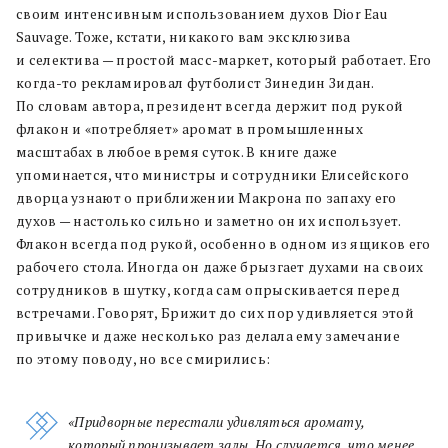
своим интенсивным использованием духов Dior Eau
Sauvage. Тоже, кстати, никакого вам эксклюзива
и селектива — простой масс-маркет, который работает. Его
когда-то рекламировал футболист Зинедин Зидан.
По словам автора, президент всегда держит под рукой
флакон и «потребляет» аромат в промышленных
масштабах в любое время суток. В книге даже
упоминается, что министры и сотрудники Елисейского
дворца узнают о приближении Макрона по запаху его
духов — настолько сильно и заметно он их использует.
Флакон всегда под рукой, особенно в одном из ящиков его
рабочего стола. Иногда он даже брызгает духами на своих
сотрудников в шутку, когда сам опрыскивается перед
встречами. Говорят, Брижит до сих пор удивляется этой
привычке и даже несколько раз делала ему замечание
по этому поводу, но все смирились:
«Придворные перестали удивляться аромату,
который пронизывает залы. Но случается, что менее