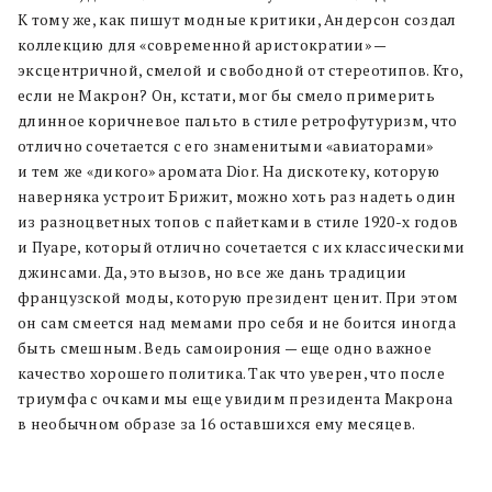
К тому же, как пишут модные критики, Андерсон создал
коллекцию для «современной аристократии» —
эксцентричной, смелой и свободной от стереотипов. Кто,
если не Макрон? Он, кстати, мог бы смело примерить
длинное коричневое пальто в стиле ретрофутуризм, что
отлично сочетается с его знаменитыми «авиаторами»
и тем же «дикого» аромата Dior. На дискотеку, которую
наверняка устроит Брижит, можно хоть раз надеть один
из разноцветных топов с пайетками в стиле 1920-х годов
и Пуаре, который отлично сочетается с их классическими
джинсами. Да, это вызов, но все же дань традиции
французской моды, которую президент ценит. При этом
он сам смеется над мемами про себя и не боится иногда
быть смешным. Ведь самоирония — еще одно важное
качество хорошего политика. Так что уверен, что после
триумфа с очками мы еще увидим президента Макрона
в необычном образе за 16 оставшихся ему месяцев.