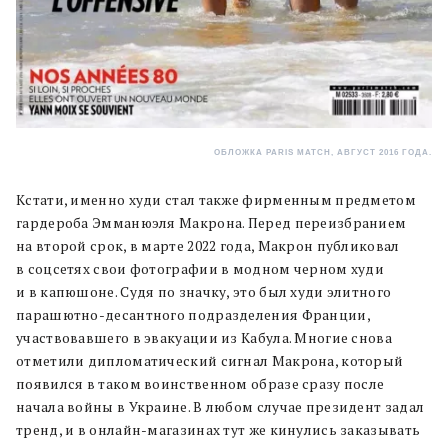
ОБЛОЖКА PARIS MATCH, АВГУСТ 2016 ГОДА.
Кстати, именно худи стал также фирменным предметом
гардероба Эмманюэля Макрона. Перед переизбранием
на второй срок, в марте 2022 года, Макрон публиковал
в соцсетях свои фотографии в модном черном худи
и в капюшоне. Судя по значку, это был худи элитного
парашютно-десантного подразделения Франции,
участвовавшего в эвакуации из Кабула. Многие снова
отметили дипломатический сигнал Макрона, который
появился в таком воинственном образе сразу после
начала войны в Украине. В любом случае президент задал
тренд, и в онлайн-магазинах тут же кинулись заказывать