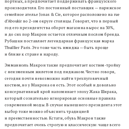
портных, а предпочитает поддерживать французского
производителя. Его постоянный поставщик — парижское
семейное ателье Jonas & Cie, которое расположено на rue
d’Aboukir во 2-ом округе столицы. Говорят, что в первый
год его президентства оборот магазина вырос на 30%,
и до сих пор Макрон остается отличным послом бренда.
Рубашки поставляет легендарная французская марка
Thuillier Paris. Это тоже часть имиджа — быть проще
и ближе к стране и народу.
Эмманюэль Макрон также предпочитает костюм-тройку
с неизменным жилетом под пиджаком. Честно говоря,
сегодня почти невозможно найти трехпуговичный
костюм, но у Макрона он есть. Этот особый и довольно
консервативный крой напоминает эпоху Жака Ширака,
который сознательно игнорировал основные правила
современной моды. В случае нынешнего президента этот
выбор тоже можно объяснить традицией
и преемственностью. Кстати, обувь Макрон также
предпочитает очень строгую и классическую: чаще всего