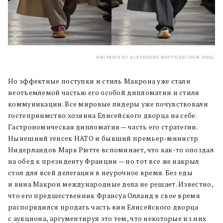
AMI PARIS BY ALEXANDRE MATTIUSSI (PFW 2026).
Но эффектные поступки и стиль Макрона уже стали
неотъемлемой частью его особой дипломатии и стиля
коммуникации. Все мировые лидеры уже почувствовали
гостеприимство хозяина Елисейского дворца на себе.
Гастрономическая дипломатия — часть его стратегии.
Нынешний генсек НАТО и бывший премьер-министр
Нидерландов Марк Рютте вспоминает, что как-то опоздал
на обед к президенту Франции — но тот все же накрыл
стол для всей делегации в неурочное время. Без еды
и вина Макрон международные дела не решает. Известно,
что его предшественник Франсуа Олланд в свое время
распорядился продать часть вин Елисейского дворца
с аукциона, аргументируя это тем, что некоторые из них