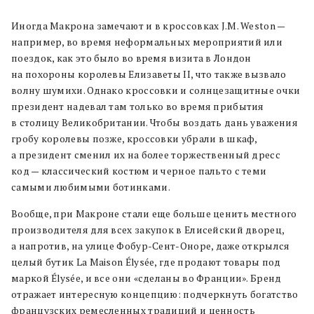
Иногда Макрона замечают и в кроссовках J.M. Weston —
например, во время неформальных мероприятий или
поездок, как это было во время визита в Лондон
на похороны королевы Елизаветы II, что также вызвало
волну шумихи. Однако кроссовки и солнцезащитные очки
президент надевал там только во время прибытия
в столицу Великобритании. Чтобы воздать дань уважения
гробу королевы позже, кроссовки убрали в шкаф,
а президент сменил их на более торжественный дресс
код — классический костюм и черное пальто с теми
самыми любимыми ботинками.
Вообще, при Макроне стали еще больше ценить местного
производителя для всех закупок в Елисейский дворец,
а напротив, на улице Фобур-Сент-Оноре, даже открылся
целый бутик La Maison Élysée, где продают товары под
маркой Élysée, и все они «сделаны во Франции». Бренд
отражает интересную концепцию: подчеркнуть богатство
французских ремесленных традиций и ценность