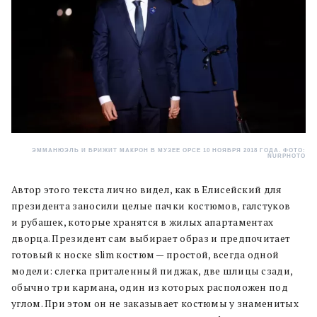
ЭММАНЮЭЛЬ И БРИЖИТ МАКРОН В МУЗЕЕ ОРСЕ 10 НОЯБРЯ 2018 ГОДА. ФОТО:
NURPHOTO
Автор этого текста лично видел, как в Елисейский для
президента заносили целые пачки костюмов, галстуков
и рубашек, которые хранятся в жилых апартаментах
дворца. Президент сам выбирает образ и предпочитает
готовый к носке slim костюм — простой, всегда одной
модели: слегка приталенный пиджак, две шлицы сзади,
обычно три кармана, один из которых расположен под
углом. При этом он не заказывает костюмы у знаменитых