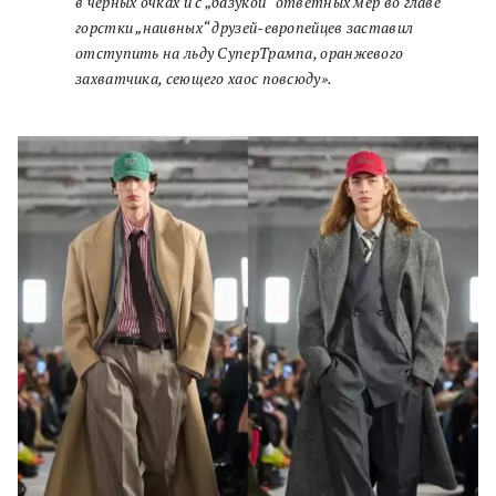
в черных очках и с „базукой“ ответных мер во главе
горстки „наивных“ друзей-европейцев заставил
отступить на льду СуперТрампа, оранжевого
захватчика, сеющего хаос повсюду».