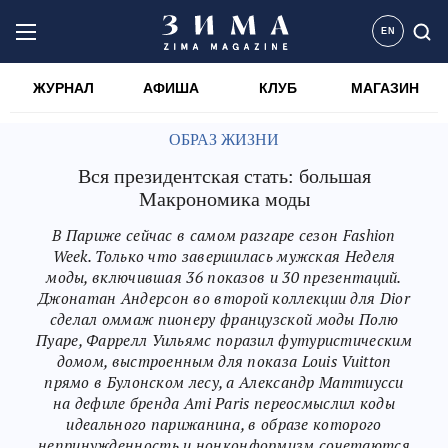
EN
ЖУРНАЛ
АФИША
КЛУБ
МАГАЗИН
ОБРАЗ ЖИЗНИ
Вся президентская стать: большая
Макрономика моды
В Париже сейчас в самом разгаре сезон Fashion
Week. Только что завершилась мужская Неделя
моды, включившая 36 показов и 30 презентаций.
Джонатан Андерсон во второй коллекции для Dior
сделал оммаж пионеру французской моды Полю
Пуаре, Фаррелл Уильямс поразил футуристическим
домом, выстроенным для показа Louis Vuitton
прямо в Булонском лесу, а Александр Маттиусси
на дефиле бренда Ami Paris переосмыслил коды
идеального парижанина, в образе которого
непринужденность и нонконформизм сочетаются