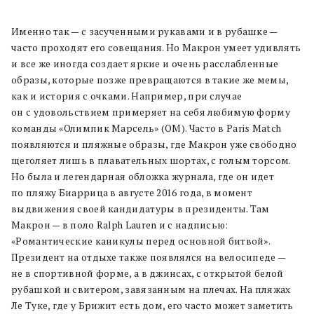
Именно так — с засученными рукавами и в рубашке —
часто проходят его совещания. Но Макрон умеет удивлять
и все же иногда создает яркие и очень расслабленные
образы, которые позже превращаются в такие же мемы,
как и история с очками. Например, при случае
он с удовольствием примеряет на себя любимую форму
команды «Олимпик Марсель» (OM). Часто в Paris Match
появляются и пляжные образы, где Макрон уже свободно
щеголяет лишь в плавательных шортах, с голым торсом.
Но была и легендарная обложка журнала, где он идет
по пляжу Биаррица в августе 2016 года, в момент
выдвижения своей кандидатуры в президенты. Там
Макрон — в поло Ralph Lauren и с надписью:
«Романтические каникулы перед основной битвой».
Президент на отдыхе также появлялся на велосипеде —
не в спортивной форме, а в джинсах, с открытой белой
рубашкой и свитером, завязанным на плечах. На пляжах
Ле Туке, где у Брижит есть дом, его часто может заметить