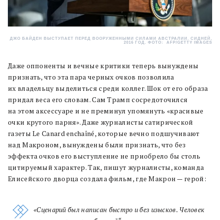
ДЖО БАЙДЕН ВЫСТУПАЕТ ПЕРЕД ВООРУЖЕННЫМИ СИЛАМИ АВСТРАЛИИ. СИДНЕЙ,
2016 ГОД. ФОТО: AFP/GETTY IMAGES
Даже оппоненты и вечные критики теперь вынуждены
признать, что эта пара черных очков позволила
их владельцу выделиться среди коллег. Шок от его образа
придал веса его словам. Сам Трамп сосредоточился
на этом аксессуаре и не преминул упомянуть «красивые
очки крутого парня». Даже журналисты сатирической
газеты Le Canard enchaîné, которые вечно подшучивают
над Макроном, вынуждены были признать, что без
эффекта очков его выступление не приобрело бы столь
цитируемый характер. Так, пишут журналисты, команда
Елисейского дворца создала фильм, где Макрон — герой:
«Сценарий был написан быстро и без изысков. Человек