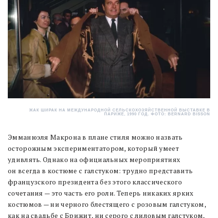
ЖАК ШИРАК НА МЕЖДУНАРОДНОЙ СЕЛЬСКОХОЗЯЙСТВЕННОЙ ВЫСТАВКЕ В
ПАРИЖЕ, 1990 ГОД. ФОТО: BERNARD BISSON
Эмманюэля Макрона в плане стиля можно назвать
осторожным экспериментатором, который умеет
удивлять. Однако на официальных мероприятиях
он всегда в костюме с галстуком: трудно представить
французского президента без этого классического
сочетания — это часть его роли. Теперь никаких ярких
костюмов — ни черного блестящего с розовым галстуком,
как на свадьбе с Брижит, ни серого с лиловым галстуком,