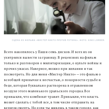
СЦЕНА ИЗ ФИЛЬМА «МИСТЕР НИКТО ПРОТИВ ПУТИНА». ФОТО: KINO LORBER.
Всего накопилось у Паши семь дисков. И всех их он
ухитрился вывести за границу. В рецензиях на фильм
только и разговоров о милитаризации, о культе войны и
прочих ужасах. Наверное, можно при желании и так
посмотреть. Но для меня «Мистер Никто» — это фильм о
всеобщей привычке к несчастью, о покорности судьбе и
беде, которая буквально растворена в отравленном
воздухе этого маленького уральского городка. Все
привыкли, что комбинат травит. Привыкли, что власть
может сделать с тобой все, в том числе отправить на
верную смерть. Но если ты живешь в таком городе, как