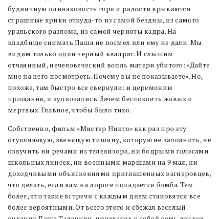
будничную одинаковость горя и радости врываются
страшные крики откуда-то из самой бездны, из самого
уральского разлома, из самой черноты кадра. На
кладбище снимать Паша не посмел или ему не дали. Мы
видим только один черный квадрат. И слышим
отчаянный, нечеловеческий вопль матери убитого: «Дайте
мне на него посмотреть. Почему вы не показываете». Но,
похоже, там быстро все свернули: и церемонию
прощания, и аудиозапись. Зачем беспокоить живых и
мертвых. Главное, чтобы было тихо.
Собственно, фильм «Мистер Никто» как раз про эту
отупляющую, звенящую тишину, которую не заполнить, не
озвучить ни речами из телевизора, ни бодрыми голосами
школьных линеек, ни военными маршами на 9 мая, ни
доходчивыми объяснениями приглашенных вагнеровцев,
что делать, если вам на дороге попадается бомба. Тем
более, что такие встречи с каждым днем становятся все
более вероятными. От всего этого и сбежал веселый
очкарик Паша Таланкин, прихватив с собой семь дисков,