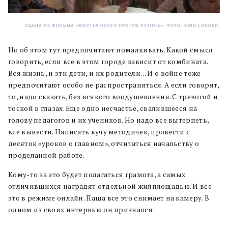
СЦЕНА ИЗ ФИЛЬМА «МИСТЕР НИКТО ПРОТИВ ПУТИНА». ФОТО: KINO LORBER.
Но об этом тут предпочитают помалкивать. Какой смысл
говорить, если все в этом городе зависит от комбината.
Вся жизнь, и эти дети, и их родители… И о войне тоже
предпочитают особо не распространяться. А если говорят,
то, надо сказать, без всякого воодушевления. С тревогой и
тоской в глазах. Еще одно несчастье, свалившееся на
голову педагогов и их учеников. Но надо все вытерпеть,
все вынести. Написать кучу методичек, провести с
десяток «уроков о главном», отчитаться начальству о
проделанной работе.
Кому-то за это будет полагаться грамота, а самых
отличившихся наградят отдельной жилплощадью. И все
это в режиме онлайн. Паша все это снимает на камеру. В
одном из своих интервью он признался: