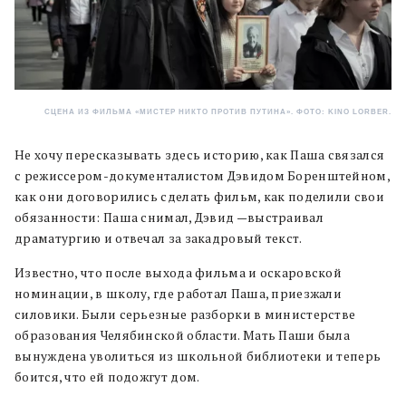
СЦЕНА ИЗ ФИЛЬМА «МИСТЕР НИКТО ПРОТИВ ПУТИНА». ФОТО: KINO LORBER.
Не хочу пересказывать здесь историю, как Паша связался
с режиссером-документалистом Дэвидом Боренштейном,
как они договорились сделать фильм, как поделили свои
обязанности: Паша снимал, Дэвид —выстраивал
драматургию и отвечал за закадровый текст.
Известно, что после выхода фильма и оскаровской
номинации, в школу, где работал Паша, приезжали
силовики. Были серьезные разборки в министерстве
образования Челябинской области. Мать Паши была
вынуждена уволиться из школьной библиотеки и теперь
боится, что ей подожгут дом.