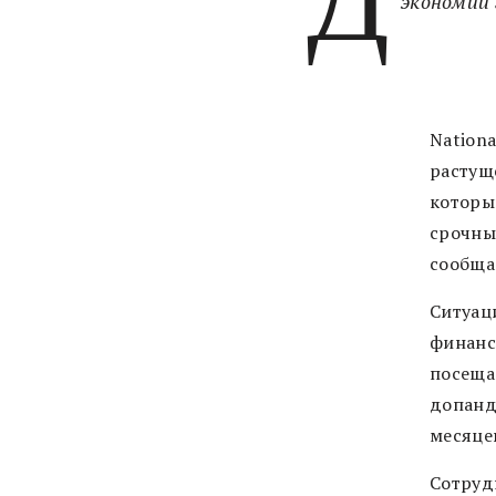
экономии
Nation
растущ
которы
срочны
сообща
Ситуац
финанс
посеща
допанд
месяцев
Сотруд