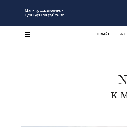
Маяк русскоязычной
культуры за рубежом
ОНЛАЙН
ЖУ
N
к 