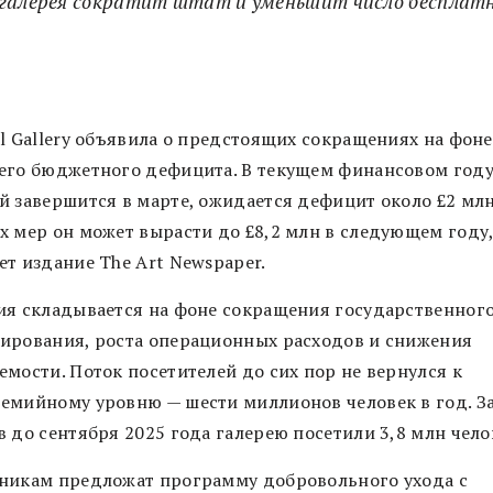
 галерея сократит штат и уменьшит число бесплат
al Gallery объявила о предстоящих сокращениях на фоне
его бюджетного дефицита. В текущем финансовом году
й завершится в марте, ожидается дефицит около £2 млн
х мер он может вырасти до £8,2 млн в следующем году
ет издание The Art Newspaper.
ия складывается на фоне сокращения государственног
ирования, роста операционных расходов и снижения
емости. Поток посетителей до сих пор не вернулся к
емийному уровню — шести миллионов человек в год. За
 до сентября 2025 года галерею посетили 3,8 млн чело
никам предложат программу добровольного ухода с