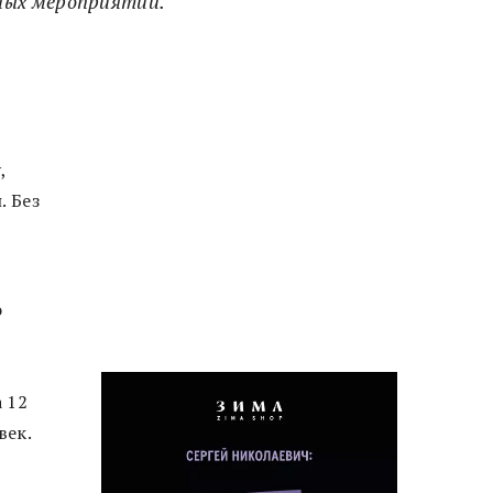
ных мероприятий.
,
. Без
,
о
 12
век.