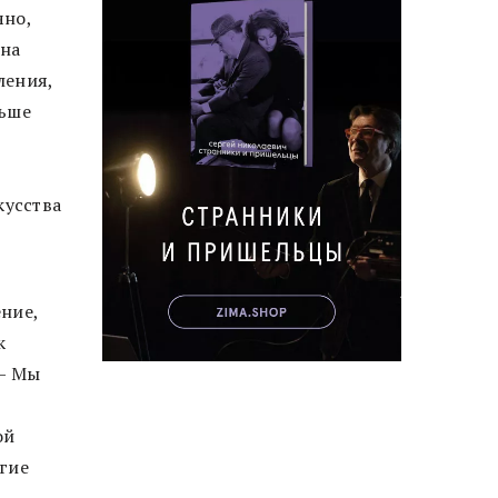
чно,
ена
ления,
льше
усства
ние,
к
 — Мы
ой
огие