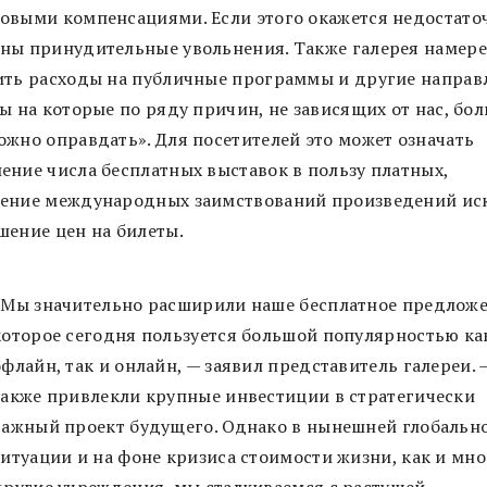
овыми компенсациями. Если этого окажется недостато
ны принудительные увольнения. Также галерея намер
ить расходы на публичные программы и другие направ
ы на которые по ряду причин, не зависящих от нас, бо
ожно оправдать». Для посетителей это может означать
ение числа бесплатных выставок в пользу платных,
ение международных заимствований произведений иск
шение цен на билеты.
«Мы значительно расширили наше бесплатное предложе
которое сегодня пользуется большой популярностью ка
офлайн, так и онлайн, — заявил представитель галереи.
также привлекли крупные инвестиции в стратегически
важный проект будущего. Однако в нынешней глобальн
ситуации и на фоне кризиса стоимости жизни, как и мн