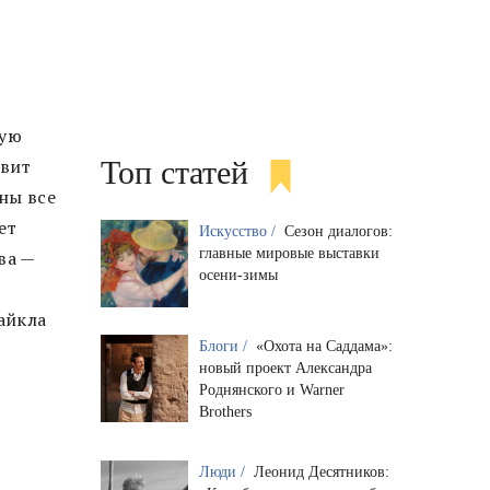
рую
овит
Топ статей
ны все
ет
Искусство /
Сезон диалогов:
главные мировые выставки
ва —
осени-зимы
айкла
Блоги /
«Охота на Саддама»:
новый проект Александра
Роднянского и Warner
Brothers
Люди /
Леонид Десятников: