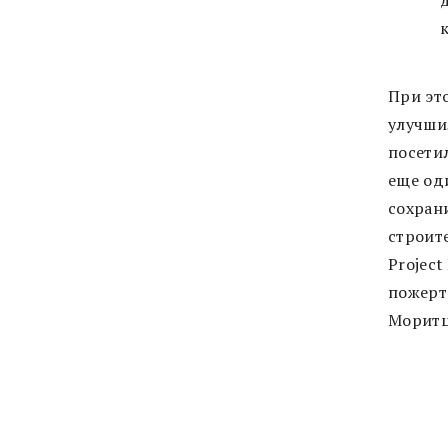
При эт
улучши
посетил
еще од
сохран
строит
Project
пожерт
Моритца