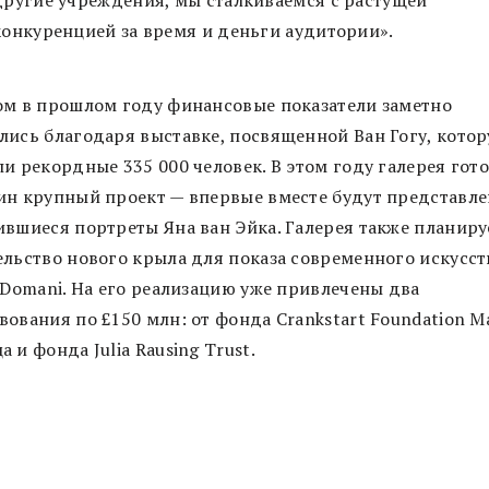
другие учреждения, мы сталкиваемся с растущей
конкуренцией за время и деньги аудитории».
ом в прошлом году финансовые показатели заметно
лись благодаря выставке, посвященной Ван Гогу, кото
и рекордные 335 000 человек. В этом году галерея гот
ин крупный проект — впервые вместе будут представле
ившиеся портреты Яна ван Эйка. Галерея также планиру
ельство нового крыла для показа современного искусст
 Domani. На его реализацию уже привлечены два
вования по £150 млн: от фонда Crankstart Foundation М
 и фонда Julia Rausing Trust.