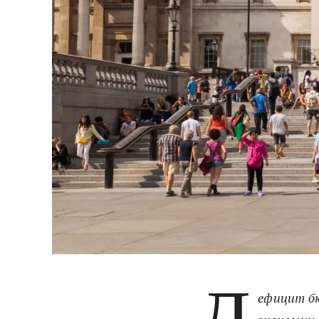
Д
ефицит бю