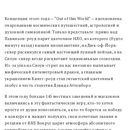
Концепция этого года — “Out of this World” — вдохновлена
очарованием космических путешествий, астрологией и
духовной символикой. Только представьте: прямо над
Павильон-роуд парит цветочное НЛО, из которого (будто
минуту назад) вышли инопланетяне, на Дюк-оф-Йорк-
сквер раскинулся самый настоящий лунный пейзаж, а на
Слоун-сквер везде расцветают зодиакальные созвездия.
Из-за угла на Слоун-стрит на вас внезапно выплывает
мифический пятиметровый дракон, а главным
украшением Кингс-роуд стал гигантский цветочный
глобус в честь столетия Дэвида Аттенборо.
В этом году больше 145 местных заведений и магазинов
включились в эту фантастическую игру, кто-то хотел
просто от души повеселиться, а кто-то борется за победу
в конкурсе и жаждет получить свои почетные звания и
регалии от
RHS
. Вокруг царит атмосфера абсолютного
волшебства и праздника, так что хватайте камеры и