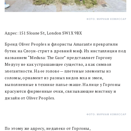
ФОТО: МИРИАМ КОМИССАР
Адрес: 151 Sloane St, London SW1X 9BX
Бренд Oliver Peoples и флористы Amarante превратили
бутик на Слоун-стрит в древний миф. Их инсталляция под
названием “Medusa: The Gaze” представляет Горгону
Медузу не как устрашающее существо, а как символ
элегантности. На ее голове — плетеные элементы из
соломы, орнамент из разных видов мха и змеи,
выполненные в технике папье-маше. На лице у Горгоны
красуются фирменные очки, связывающие мистику и
дизайн от Oliver Peoples.
ФОТО: МИРИАМ КОМИССАР
По этому же адресу, недалеко от Горгоны,