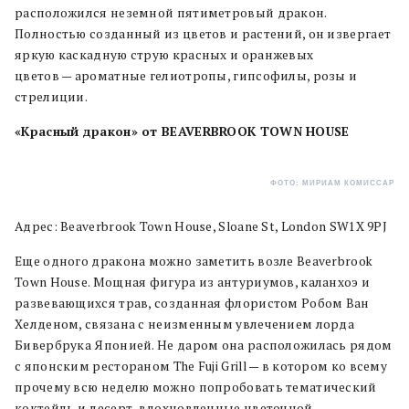
расположился неземной пятиметровый дракон.
Полностью созданный из цветов и растений, он извергает
яркую каскадную струю красных и оранжевых
цветов — ароматные гелиотропы, гипсофилы, розы и
стрелиции.
«Красный дракон» от BEAVERBROOK TOWN HOUSE
ФОТО: МИРИАМ КОМИССАР
Адрес: Beaverbrook Town House, Sloane St, London SW1X 9PJ
Еще одного дракона можно заметить возле Beaverbrook
Town House. Мощная фигура из антуриумов, каланхоэ и
развевающихся трав, созданная флористом Робом Ван
Хелденом, связана с неизменным увлечением лорда
Бивербрука Японией. Не даром она расположилась рядом
с японским рестораном The Fuji Grill — в котором ко всему
прочему всю неделю можно попробовать тематический
коктейль и десерт, вдохновленные цветочной