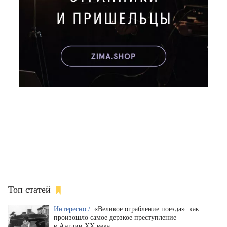
Топ статей
Интересно /
«Великое ограбление поезда»: как
произошло самое дерзкое преступление
в Англии XX века