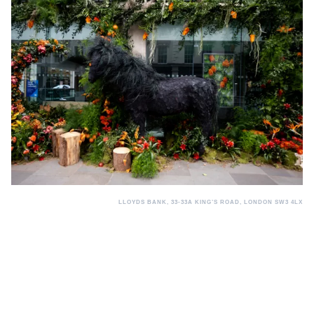
LLOYDS BANK, 33-33A KING’S ROAD, LONDON SW3 4LX