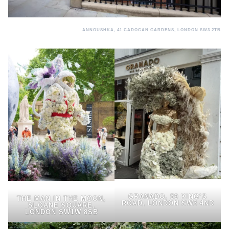
ANNOUSHKA, 41 CADOGAN GARDENS, LONDON SW3 2TB
GRANADO, 59 KING’S
THE MAN IN THE MOON,
ROAD, LONDON SW3 4ND
SLOANE SQUARE,
LONDON SW1W 8SB