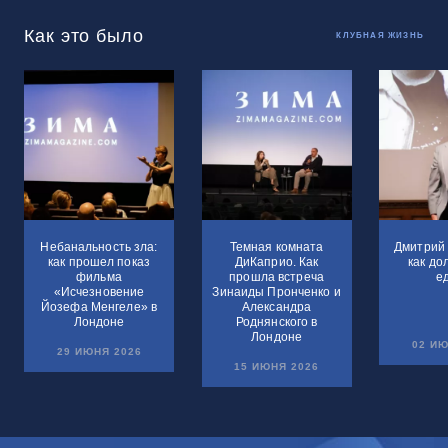
Как это было
КЛУБНАЯ ЖИЗНЬ
Небанальность зла:
Темная комната
Дмитрий 
как прошел показ
ДиКаприо. Как
как до
фильма
прошла встреча
е
«Исчезновение
Зинаиды Пронченко и
Йозефа Менгеле» в
Александра
Лондоне
Роднянского в
Лондоне
02 ИЮ
29 ИЮНЯ 2026
15 ИЮНЯ 2026