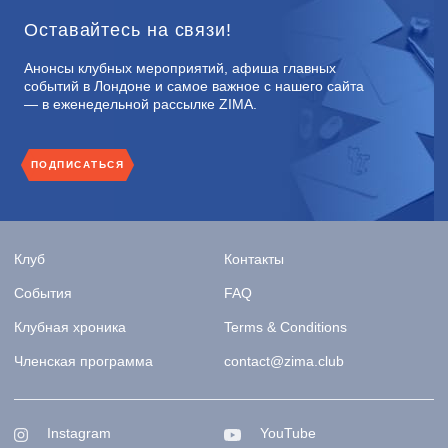
Оставайтесь на связи!
Анонсы клубных мероприятий, афиша главных
событий в Лондоне и самое важное с нашего сайта
— в еженедельной рассылке ZIMA.
ПОДПИСАТЬСЯ
Клуб
Контакты
События
FAQ
Клубная хроника
Terms & Conditions
Членская программа
contact@zima.club
Instagram
YouTube