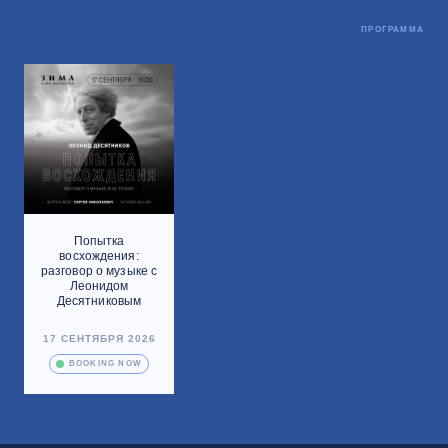
Не пропустите
ПРОГРАММА
Попытка
восхождения:
разговор о музыке с
Леонидом
Десятниковым
17 СЕНТЯБРЯ 2026
BOOKING NOW