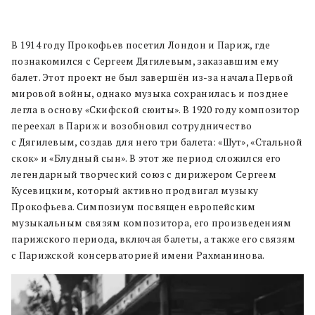
В 1914 году Прокофьев посетил Лондон и Париж, где
познакомился с Сергеем Дягилевым, заказавшим ему
балет. Этот проект не был завершён из-за начала Первой
мировой войны, однако музыка сохранилась и позднее
легла в основу «Скифской сюиты». В 1920 году композитор
переехал в Париж и возобновил сотрудничество
с Дягилевым, создав для него три балета: «Шут», «Стальной
скок» и «Блудный сын». В этот же период сложился его
легендарный творческий союз с дирижером Сергеем
Кусевицким, который активно продвигал музыку
Прокофьева. Симпозиум посвящен европейским
музыкальным связям композитора, его произведениям
парижского периода, включая балеты, а также его связям
с Парижской консерваторией имени Рахманинова.