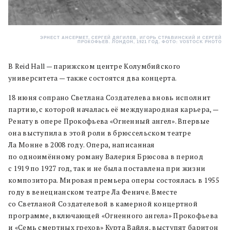
ЭРНЕСТ АНСЕРМЕТ, СЕРГЕЙ ДЯГИЛЕВ, ИГОРЬ СТРАВИНСКИЙ И СЕРГЕЙ
ПРОКОФЬЕВ. ЛОНДОН, 1921 ГОД. ФОТО: VOSTOCK PHOTO
В Reid Hall — парижском центре Колумбийского
университета — также состоятся два концерта.
18 июня сопрано Светлана Создателева вновь исполнит
партию, с которой началась её международная карьера, —
Ренату в опере Прокофьева «Огненный ангел». Впервые
она выступила в этой роли в брюссельском театре
Ла Монне в 2008 году. Опера, написанная
по одноимённому роману Валерия Брюсова в период
с 1919 по 1927 год, так и не была поставлена при жизни
композитора. Мировая премьера оперы состоялась в 1955
году в венецианском театре Ла Фениче. Вместе
со Светланой Создателевой в камерной концертной
программе, включающей «Огненного ангела» Прокофьева
и «Семь смертных грехов» Курта Вайля, выступят баритон