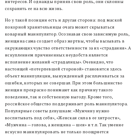
интересов. И однажды приняв свою роль, они склонны
сохранять ее на всю жизнь.
Но у такой позиции есть и другая сторона: под маской
покорной хранительницы очага может скрываться
коварный манипулятор. Осознавая свою зависимую роль,
женщина сама создает образ жертвы, чтобы вызывать в
окружающих чувство ответственности за их «страдания». А
искуплением причиненных неудобств является
исполнение желаний «страдалицы». Очевидно, что
настоящей «потерпевшей стороной» становится здесь
объект манипуляции, вынужденный расплачиваться за
ошибки, которых не совершал. При этом большинство
женщин прекрасно понимают как причину такого
поведения, так и собственную выгоду. Кроме того,
российское общество поддерживает роль манипулятора.
Популярные советы девушкам: «Мужчину нужно
воспитывать под себя», «Женская сила в ее хитрости»,
«Мужчина — голова, а женщина — шея» и т.п. Так умение
искусно манипулировать не только поощряется