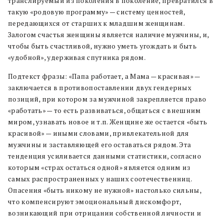
транслируемый из поколения в поколение, превратился в
такую «родовую программу» — систему ценностей,
передающихся от старших к младшим женщинам.
Залогом счастья женщины является наличие мужчины, и,
чтобы быть счастливой, нужно уметь угождать и быть
«удобной», удерживая спутника рядом.
Подтекст фразы: «Папа работает, а Мама — красивая» —
заключается в противопоставлении двух гендерных
позиций, при котором за мужчиной закрепляется право
«работать» — то есть развиваться, общаться с внешним
миром, узнавать новое и т.п. Женщине же остается «быть
красивой» — иными словами, привлекательной для
мужчины и заставляющей его оставаться рядом. Эта
тенденция усиливается данными статистики, согласно
которым «страх остаться одной» является одним из
самых распространенных у наших соотечественниц.
Опасения «быть никому не нужной» настолько сильны,
что компенсируют эмоциональный дискомфорт,
возникающий при отрицании собственной личности и