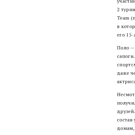
участн
2 турни
Team (
в кото
его 15-
Поло —
сапоги
спортсм
даже ч
актрис
Несмот
получи
друзей
состав 
домам,