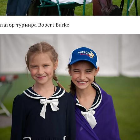
татор турнира Robert Burke