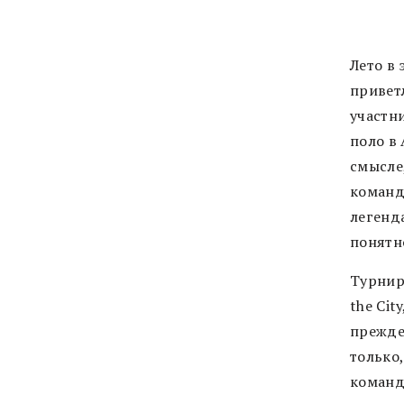
Лето в
привет
участн
поло в 
смысле,
командн
легенда
понятно
Турнир
the Ci
прежде
только,
команд