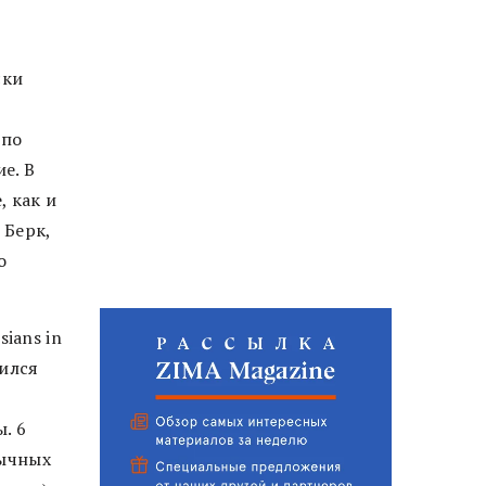
ски
 по
е. В
, как и
 Берк,
о
ians in
дился
. 6
зычных