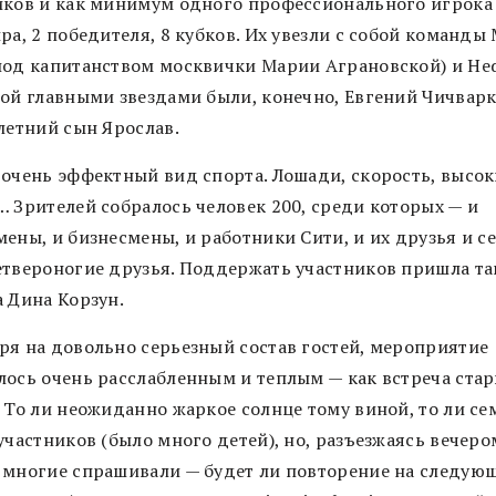
иков и как минимум одного профессионального игрока 
ра, 2 победителя, 8 кубков. Их увезли с собой команды
под капитанством москвички Марии Аграновской) и He
рой главными звездами были, конечно, Евгений Чичвар
летний сын Ярослав.
 очень эффектный вид спорта. Лошади, скорость, высок
… Зрителей собралось человек 200, среди которых — и
ены, и бизнесмены, и работники Сити, и их друзья и с
етвероногие друзья. Поддержать участников пришла т
а Дина Корзун.
ря на довольно серьезный состав гостей, мероприятие
лось очень расслабленным и теплым — как встреча ста
. То ли неожиданно жаркое солнце тому виной, то ли с
участников (было много детей), но, разъезжаясь вечеро
 многие спрашивали — будет ли повторение на следую