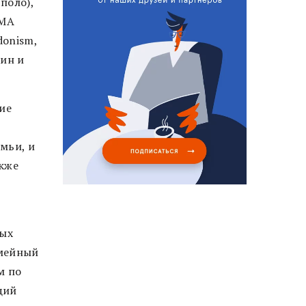
поло),
 MA
donism,
кин и
ие
емьи, и
акже
рых
емейный
м по
щий