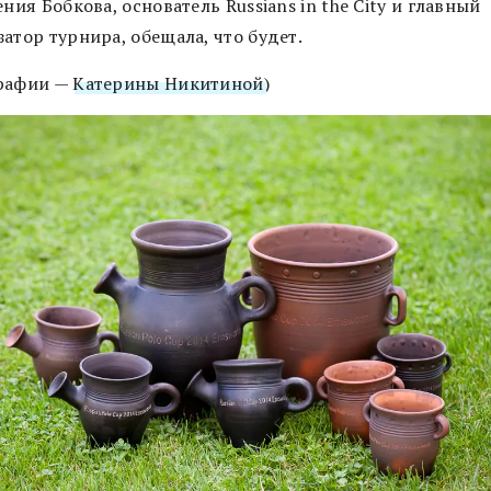
ения Бобкова, основатель Russians in the City и главный
атор турнира, обещала, что будет.
рафии —
Катерины Никитиной
)