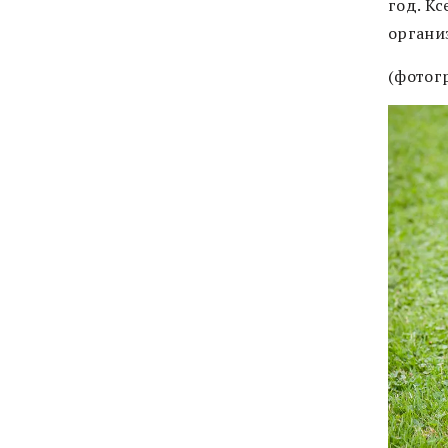
год. Кс
организ
(фотог