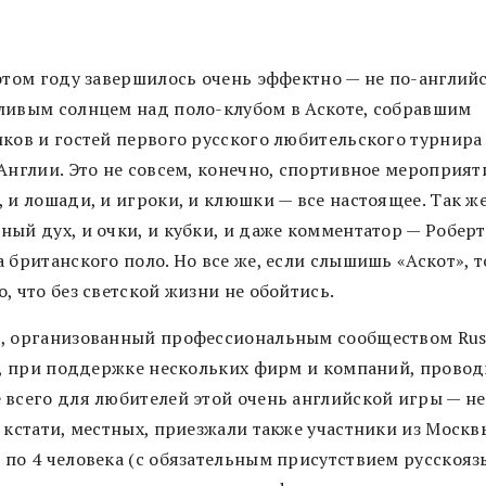
 этом году завершилось очень эффектно — не по-англий
ливым солнцем над поло-клубом в Аскоте, собравшим
иков и гостей первого русского любительского турнира
Англии. Это не совсем, конечно, спортивное мероприяти
 и лошади, и игроки, и клюшки — все настоящее. Так же
ый дух, и очки, и кубки, и даже комментатор — Роберт
 британского поло. Но все же, если слышишь «Аскот», т
, что без светской жизни не обойтись.
, организованный профессиональным сообществом Russ
ty, при поддержке нескольких фирм и компаний, прово
 всего для любителей этой очень английской игры — не
 кстати, местных, приезжали также участники из Москвы
 по 4 человека (с обязательным присутствием русскоя